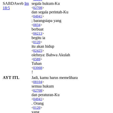
SABDAweb
Im
segala hukum-Ku
18:5
<
02708
>
dan segala perintah-Ku
<
04941
>
; barangsiapa yang
<
0834
>
berbuat
<
06213
>
begitu ia
<
0120
>
itu akan hidup
<
02425
>
olehnya: Bahwa Akulah
<
0589
>
Tuhan
<
03068
>
!
AYT ITL
Jadi, kamu harus memelihara
<
08104
>
semua hukum
<
02708
>
dan peraturan-Ku
<
04941
>
. Orang
<
0120
>
yang