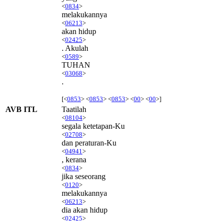
<
0834
>
melakukannya
<
06213
>
akan hidup
<
02425
>
. Akulah
<
0589
>
TUHAN
<
03068
>
.
[<
0853
> <
0853
> <
0853
> <
00
> <
00
>]
AVB ITL
Taatilah
<
08104
>
segala ketetapan-Ku
<
02708
>
dan peraturan-Ku
<
04941
>
, kerana
<
0834
>
jika seseorang
<
0120
>
melakukannya
<
06213
>
dia akan hidup
<
02425
>