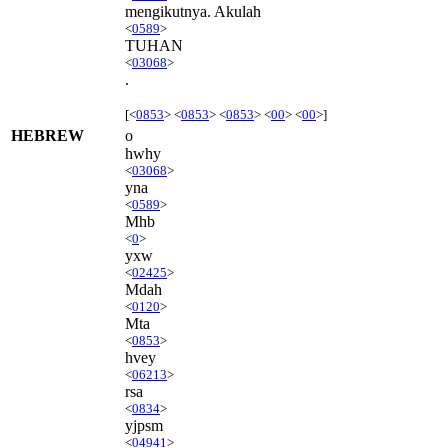
mengikutnya. Akulah
<
0589
>
TUHAN
<
03068
>
.
[<
0853
> <
0853
> <
0853
> <
00
> <
00
>]
HEBREW
o
hwhy
<
03068
>
yna
<
0589
>
Mhb
<
0
>
yxw
<
02425
>
Mdah
<
0120
>
Mta
<
0853
>
hvey
<
06213
>
rsa
<
0834
>
yjpsm
<
04941
>