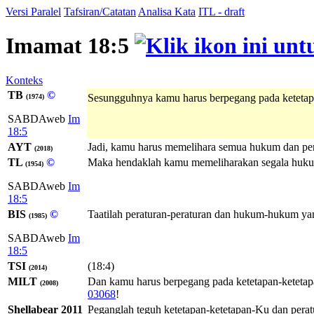
Versi Paralel
Tafsiran/Catatan
Analisa Kata
ITL - draft
Imamat 18:5
Konteks
TB
©
Sesungguhnya kamu harus berpegang pada ketetap
(1974)
SABDAweb
Im
18:5
AYT
Jadi, kamu harus memelihara semua hukum dan p
(2018)
TL
©
Maka hendaklah kamu memeliharakan segala hukum-
(1954)
SABDAweb
Im
18:5
BIS
©
Taatilah peraturan-peraturan dan hukum-hukum y
(1985)
SABDAweb
Im
18:5
TSI
(18:4)
(2014)
MILT
Dan kamu harus berpegang pada ketetapan-ketetap
(2008)
03068
!
Shellabear 2011
Peganglah teguh ketetapan-ketetapan-Ku dan per