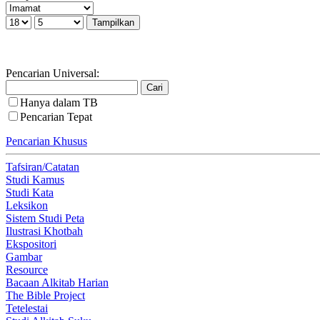
Pencarian Universal:
Hanya dalam TB
Pencarian Tepat
Pencarian Khusus
Tafsiran/Catatan
Studi Kamus
Studi Kata
Leksikon
Sistem Studi Peta
Ilustrasi Khotbah
Ekspositori
Gambar
Resource
Bacaan Alkitab Harian
The Bible Project
Tetelestai