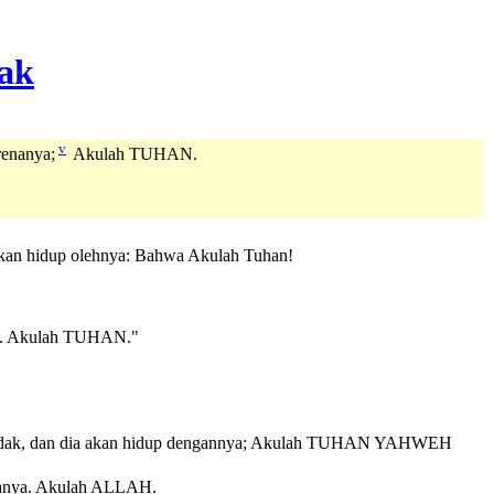
v
renanya;
Akulah TUHAN.
akan hidup olehnya: Bahwa Akulah Tuhan!
at. Akulah TUHAN."
dak, dan dia akan hidup dengannya; Akulah
TUHAN
YAHWEH
enanya. Akulah ALLAH.