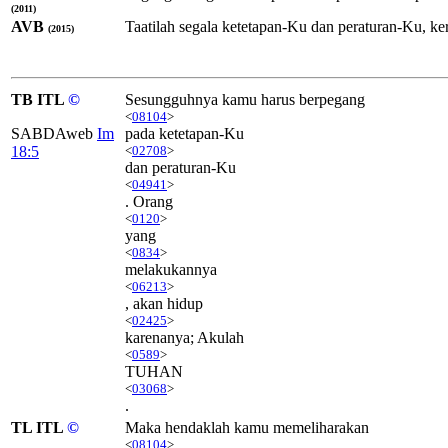
(2011)
AVB
Taatilah segala ketetapan-Ku dan peraturan-Ku, 
(2015)
TB ITL
©
Sesungguhnya kamu harus berpegang
<
08104
>
SABDAweb
Im
pada ketetapan-Ku
18:5
<
02708
>
dan peraturan-Ku
<
04941
>
. Orang
<
0120
>
yang
<
0834
>
melakukannya
<
06213
>
, akan hidup
<
02425
>
karenanya; Akulah
<
0589
>
TUHAN
<
03068
>
.
TL ITL
©
Maka hendaklah kamu memeliharakan
<
08104
>