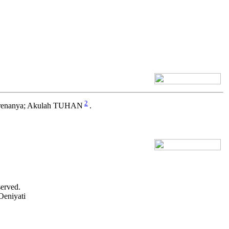
[+] Bhs. Inggris
2
karenanya; Akulah TUHAN
.
[+] Bhs. Inggris
served.
Oeniyati