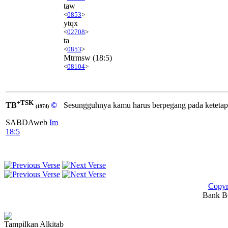
taw
<
0853
>
ytqx
<
02708
>
ta
<
0853
>
Mtrmsw
(18:5)
<
08104
>
+TSK
TB
©
Sesungguhnya kamu harus berpegang pada keteta
(1974)
SABDAweb
Im
18:5
Copyr
Bank BC
Tampilkan Alkitab