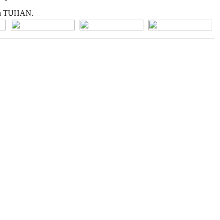
lah TUHAN.
[+] Bhs. Suku
[+] Bhs. Indonesia
[+] Bhs. Inggris