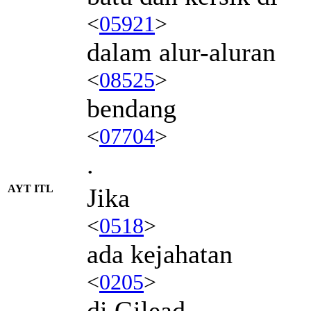
<
05921
>
dalam alur-aluran
<
08525
>
bendang
<
07704
>
.
AYT ITL
Jika
<
0518
>
ada kejahatan
<
0205
>
di Gilead