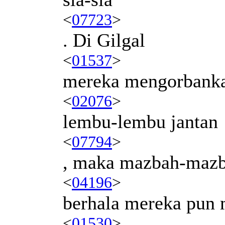
<
07723
>
. Di Gilgal
<
01537
>
mereka mengorbank
<
02076
>
lembu-lembu jantan
<
07794
>
, maka mazbah-maz
<
04196
>
berhala mereka pun 
<
01530
>