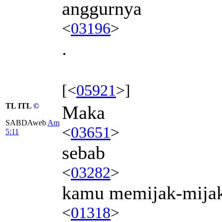
anggurnya
<
03196
>
.
[<
05921
>]
TL ITL
©
Maka
SABDAweb
Am
<
03651
>
5:11
sebab
<
03282
>
kamu memijak-mija
<
01318
>