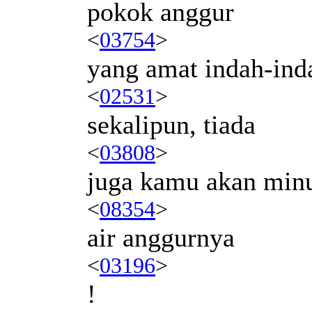
pokok anggur
<
03754
>
yang amat indah-ind
<
02531
>
sekalipun, tiada
<
03808
>
juga kamu akan mi
<
08354
>
air anggurnya
<
03196
>
!