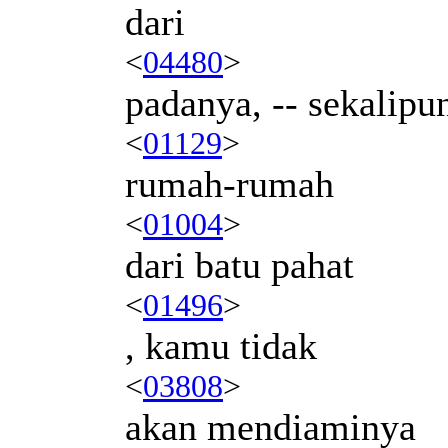
dari
<
04480
>
padanya, -- sekalip
<
01129
>
rumah-rumah
<
01004
>
dari batu pahat
<
01496
>
, kamu tidak
<
03808
>
akan mendiaminya