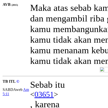
AVB
Maka atas sebab kam
(2015)
dan mengambil riba
kamu membangunkan 
kamu tidak akan me
kamu menanam kebun
kamu tidak akan me
TB ITL
©
Sebab itu
SABDAweb
Am
<
03651
>
5:11
, karena