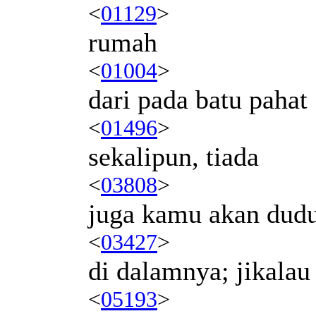
<
01129
>
rumah
<
01004
>
dari pada batu pahat
<
01496
>
sekalipun, tiada
<
03808
>
juga kamu akan dud
<
03427
>
di dalamnya; jikal
<
05193
>