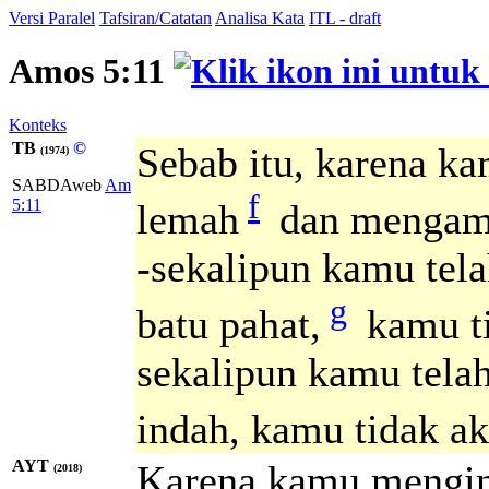
Versi Paralel
Tafsiran/Catatan
Analisa Kata
ITL - draft
Amos 5:11
Konteks
TB
©
Sebab itu, karena k
(1974)
SABDAweb
Am
f
5:11
lemah
dan mengamb
-sekalipun kamu tel
g
batu pahat,
kamu t
sekalipun kamu tel
indah, kamu tidak a
AYT
Karena kamu menginj
(2018)