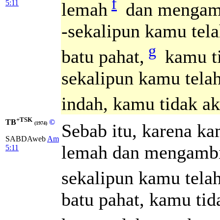
f
5:11
lemah
dan mengamb
-sekalipun kamu tel
g
batu pahat,
kamu t
sekalipun kamu tel
indah, kamu tidak a
+TSK
TB
©
Sebab itu, karena k
(1974)
SABDAweb
Am
lemah dan mengambil
5:11
sekalipun kamu tela
batu pahat, kamu ti