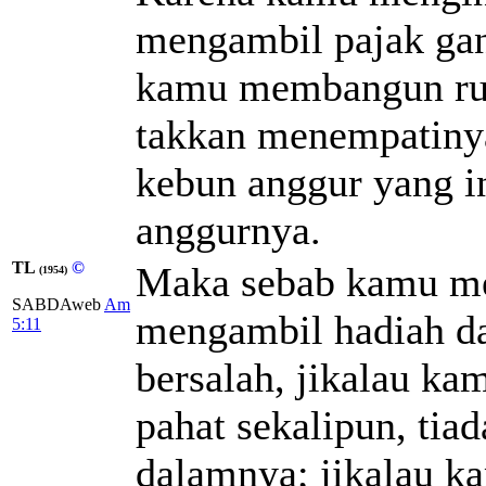
mengambil pajak ga
kamu membangun rum
takkan menempatiny
kebun anggur yang i
anggurnya.
TL
©
Maka sebab kamu me
(1954)
SABDAweb
Am
mengambil hadiah da
5:11
bersalah, jikalau k
pahat sekalipun, tia
dalamnya; jikalau 