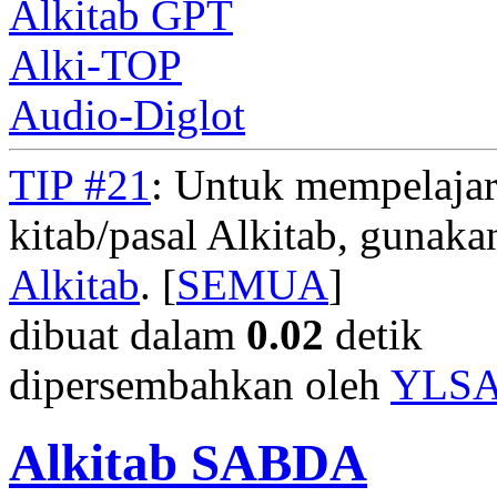
Alkitab GPT
Alki-TOP
Audio-Diglot
TIP #21
: Untuk mempelajar
kitab/pasal Alkitab, gunak
Alkitab
. [
SEMUA
]
dibuat dalam
0.02
detik
dipersembahkan oleh
YLS
Alkitab SABDA