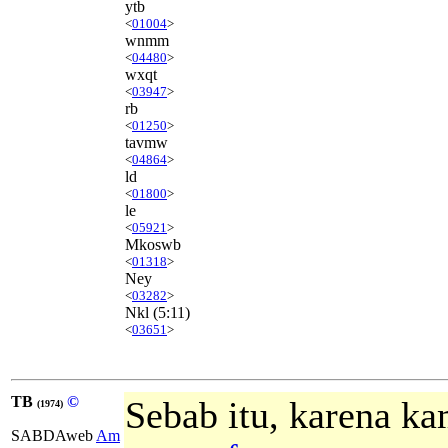
ytb
<
01004
>
wnmm
<
04480
>
wxqt
<
03947
>
rb
<
01250
>
tavmw
<
04864
>
ld
<
01800
>
le
<
05921
>
Mkoswb
<
01318
>
Ney
<
03282
>
Nkl
(5:11)
<
03651
>
TB
©
Sebab itu, karena k
(1974)
SABDAweb
Am