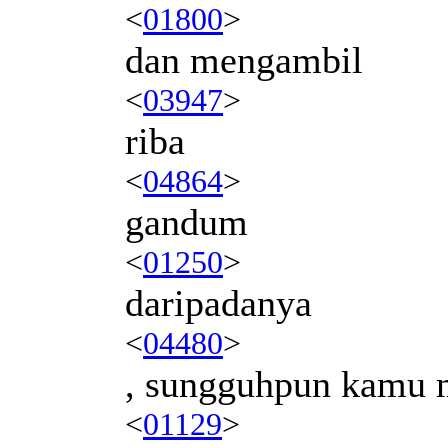
<
01800
>
dan mengambil
<
03947
>
riba
<
04864
>
gandum
<
01250
>
daripadanya
<
04480
>
, sungguhpun kamu
<
01129
>