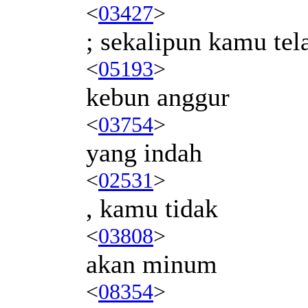
<
03427
>
; sekalipun kamu te
<
05193
>
kebun anggur
<
03754
>
yang indah
<
02531
>
, kamu tidak
<
03808
>
akan minum
<
08354
>