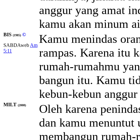
anggur yang amat ind
kamu akan minum ai
BIS
©
Kamu menindas ora
(1985)
SABDAweb
Am
rampas. Karena itu k
5:11
rumah-rumahmu yan
bangun itu. Kamu ti
kebun-kebun anggur
MILT
Oleh karena peninda
(2008)
dan kamu menuntut u
membangun rumah-ru