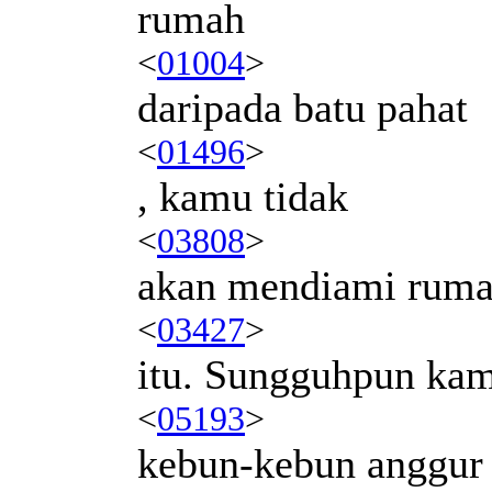
rumah
<
01004
>
daripada batu pahat
<
01496
>
, kamu tidak
<
03808
>
akan mendiami rum
<
03427
>
itu. Sungguhpun k
<
05193
>
kebun-kebun anggur