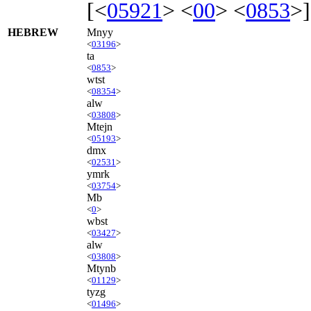
[<
05921
> <
00
> <
0853
>]
HEBREW
Mnyy
<
03196
>
ta
<
0853
>
wtst
<
08354
>
alw
<
03808
>
Mtejn
<
05193
>
dmx
<
02531
>
ymrk
<
03754
>
Mb
<
0
>
wbst
<
03427
>
alw
<
03808
>
Mtynb
<
01129
>
tyzg
<
01496
>