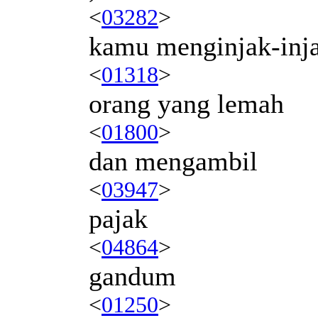
<
03282
>
kamu menginjak-inj
<
01318
>
orang yang lemah
<
01800
>
dan mengambil
<
03947
>
pajak
<
04864
>
gandum
<
01250
>