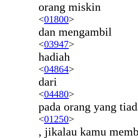
orang miskin
<
01800
>
dan mengambil
<
03947
>
hadiah
<
04864
>
dari
<
04480
>
pada orang yang tiad
<
01250
>
, jikalau kamu memb