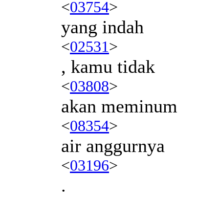
<
03754
>
yang indah
<
02531
>
, kamu tidak
<
03808
>
akan meminum
<
08354
>
air anggurnya
<
03196
>
.