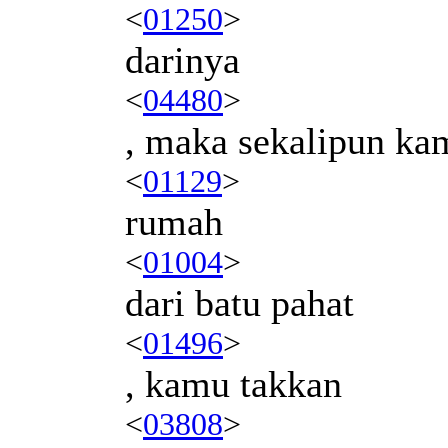
<
01250
>
darinya
<
04480
>
, maka sekalipun k
<
01129
>
rumah
<
01004
>
dari batu pahat
<
01496
>
, kamu takkan
<
03808
>