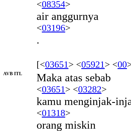
<
08354
>
air anggurnya
<
03196
>
.
[<
03651
> <
05921
> <
00
AVB ITL
Maka atas sebab
<
03651
> <
03282
>
kamu menginjak-inj
<
01318
>
orang miskin