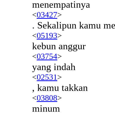
menempatinya
<
03427
>
. Sekalipun kamu m
<
05193
>
kebun anggur
<
03754
>
yang indah
<
02531
>
, kamu takkan
<
03808
>
minum