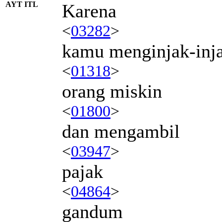
AYT ITL
Karena
<
03282
>
kamu menginjak-inj
<
01318
>
orang miskin
<
01800
>
dan mengambil
<
03947
>
pajak
<
04864
>
gandum