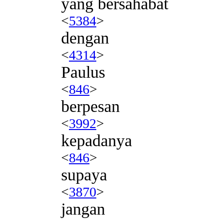
yang bersahabat
<
5384
>
dengan
<
4314
>
Paulus
<
846
>
berpesan
<
3992
>
kepadanya
<
846
>
supaya
<
3870
>
jangan