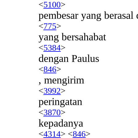
<
5100
>
pembesar yang berasal 
<
775
>
yang bersahabat
<
5384
>
dengan Paulus
<
846
>
, mengirim
<
3992
>
peringatan
<
3870
>
kepadanya
<
4314
> <
846
>