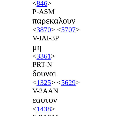
<
846
>
P-ASM
παρεκαλουν
<
3870
> <
5707
>
V-IAI-3P
μη
<
3361
>
PRT-N
δουναι
<
1325
> <
5629
>
V-2AAN
εαυτον
<
1438
>