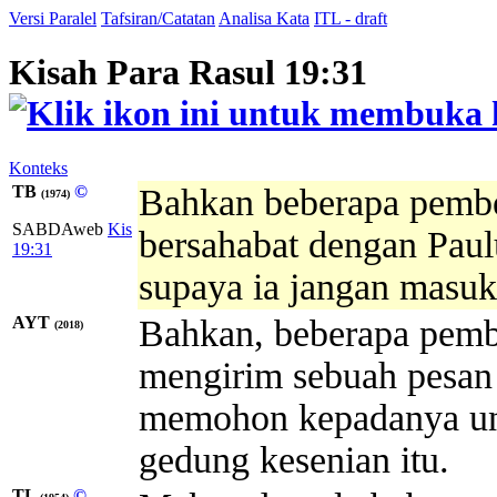
Versi Paralel
Tafsiran/Catatan
Analisa Kata
ITL - draft
Kisah Para Rasul 19:31
Konteks
TB
©
Bahkan beberapa pembes
(1974)
SABDAweb
Kis
bersahabat dengan Paul
19:31
supaya ia jangan masuk
AYT
Bahkan, beberapa pemb
(2018)
mengirim sebuah pesan 
memohon kepadanya unt
gedung kesenian itu.
TL
©