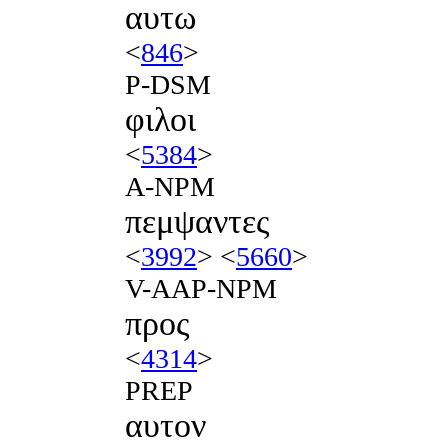
αυτω
<
846
>
P-DSM
φιλοι
<
5384
>
A-NPM
πεμψαντες
<
3992
> <
5660
>
V-AAP-NPM
προς
<
4314
>
PREP
αυτον