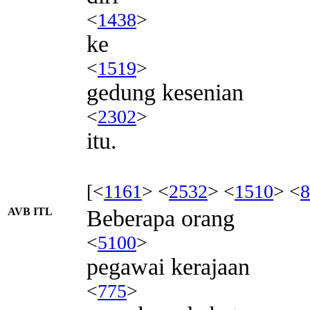
<
1438
>
ke
<
1519
>
gedung kesenian
<
2302
>
itu.
[<
1161
> <
2532
> <
1510
> <
8
AVB ITL
Beberapa orang
<
5100
>
pegawai kerajaan
<
775
>