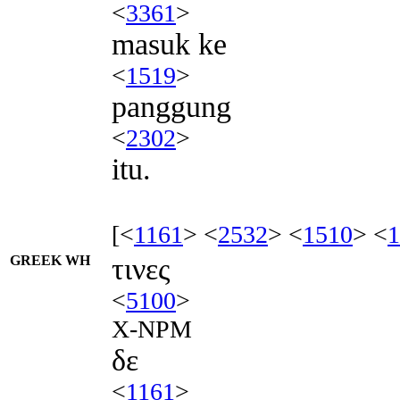
<
3361
>
masuk ke
<
1519
>
panggung
<
2302
>
itu.
[<
1161
> <
2532
> <
1510
> <
1
GREEK WH
τινες
<
5100
>
X-NPM
δε
<
1161
>