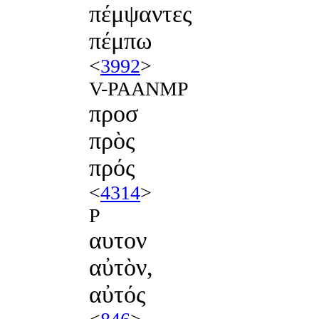
πέμψαντες
πέμπω
<
3992
>
V-PAANMP
προσ
πρὸς
πρός
<
4314
>
P
αυτον
αὐτὸν,
αὐτός