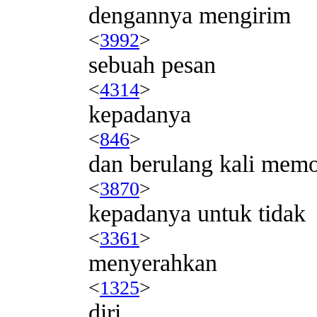
dengannya mengirim
<
3992
>
sebuah pesan
<
4314
>
kepadanya
<
846
>
dan berulang kali mem
<
3870
>
kepadanya untuk tidak
<
3361
>
menyerahkan
<
1325
>
diri