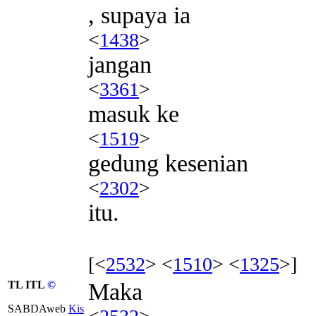
, supaya ia
<
1438
>
jangan
<
3361
>
masuk ke
<
1519
>
gedung kesenian
<
2302
>
itu.
[<
2532
> <
1510
> <
1325
>]
TL ITL
©
Maka
SABDAweb
Kis