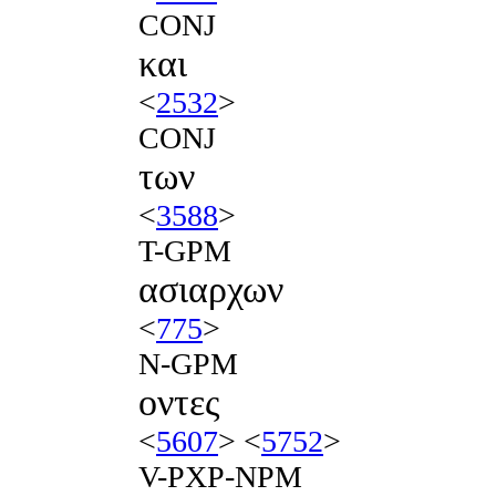
CONJ
και
<
2532
>
CONJ
των
<
3588
>
T-GPM
ασιαρχων
<
775
>
N-GPM
οντες
<
5607
> <
5752
>
V-PXP-NPM