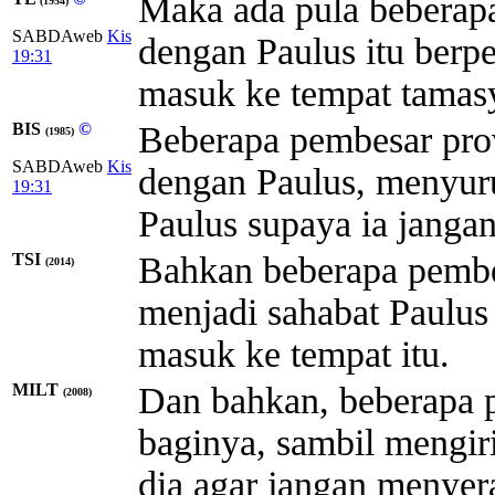
Maka ada pula beberapa
(1954)
SABDAweb
Kis
dengan Paulus itu berp
19:31
masuk ke tempat tamasy
BIS
©
Beberapa pembesar prov
(1985)
SABDAweb
Kis
dengan Paulus, menyur
19:31
Paulus supaya ia jangan
TSI
Bahkan beberapa pembes
(2014)
menjadi sahabat Paulus
masuk ke tempat itu.
MILT
Dan bahkan, beberapa 
(2008)
baginya, sambil mengi
dia agar jangan menyer