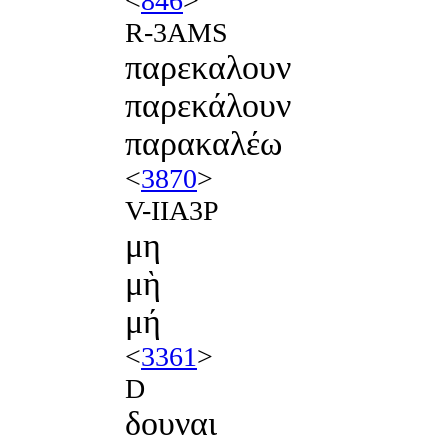
<
846
>
R-3AMS
παρεκαλουν
παρεκάλουν
παρακαλέω
<
3870
>
V-IIA3P
μη
μὴ
μή
<
3361
>
D
δουναι