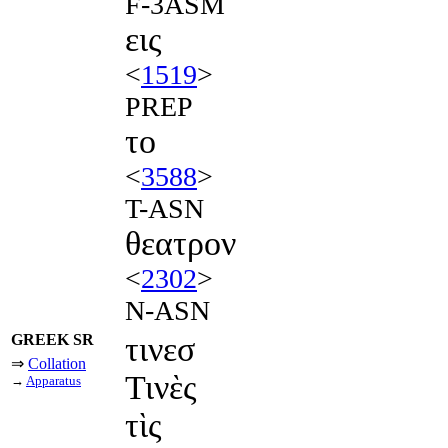
F-3ASM
εις
<
1519
>
PREP
το
<
3588
>
T-ASN
θεατρον
<
2302
>
N-ASN
GREEK SR
τινεσ
⇒
Collation
Τινὲς
→
Apparatus
τὶς