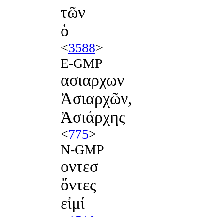
τῶν
ὁ
<
3588
>
E-GMP
ασιαρχων
Ἀσιαρχῶν,
Ἀσιάρχης
<
775
>
N-GMP
οντεσ
ὄντες
εἰμί