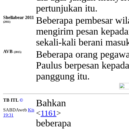
pertunjukan itu.
Shellabear 2011
Beberapa pembesar wila
(2011)
mengirim pesan kepada
sekali-kali berani masu
AVB
Beberapa orang pegawa
(2015)
Paulus berpesan kepad
panggung itu.
TB ITL
©
Bahkan
SABDAweb
Kis
<
1161
>
19:31
beberapa