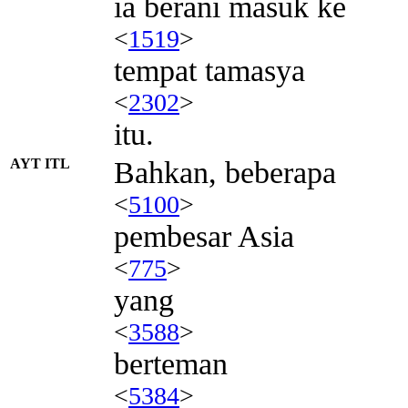
ia berani masuk ke
<
1519
>
tempat tamasya
<
2302
>
itu.
AYT ITL
Bahkan, beberapa
<
5100
>
pembesar Asia
<
775
>
yang
<
3588
>
berteman
<
5384
>