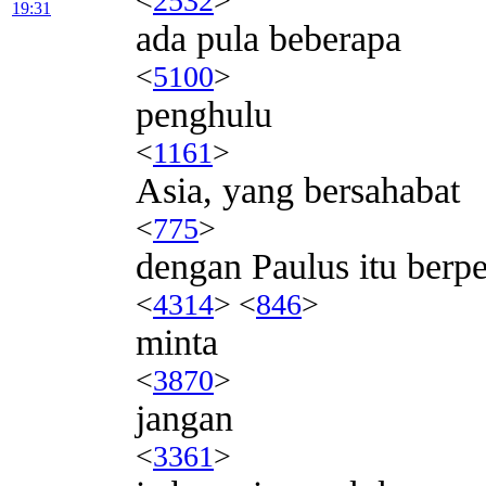
<
2532
>
19:31
ada pula beberapa
<
5100
>
penghulu
<
1161
>
Asia, yang bersahabat
<
775
>
dengan Paulus itu berp
<
4314
> <
846
>
minta
<
3870
>
jangan
<
3361
>