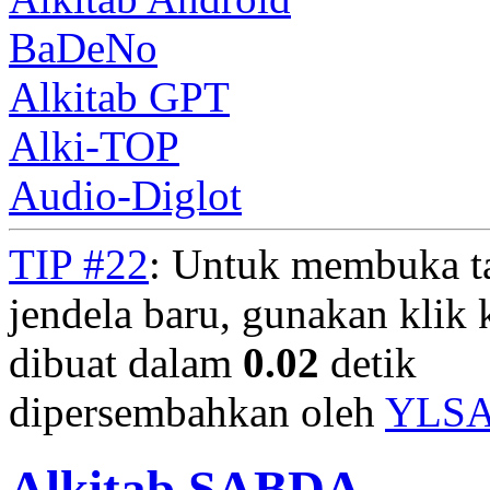
BaDeNo
Alkitab GPT
Alki-TOP
Audio-Diglot
TIP #22
: Untuk membuka t
jendela baru, gunakan klik 
dibuat dalam
0.02
detik
dipersembahkan oleh
YLS
Alkitab SABDA