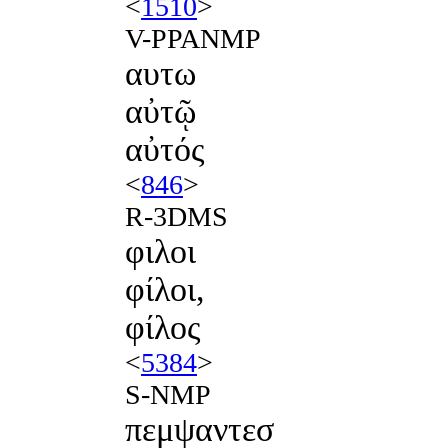
<
1510
>
V-PPANMP
αυτω
αὐτῷ
αὐτός
<
846
>
R-3DMS
φιλοι
φίλοι,
φίλος
<
5384
>
S-NMP
πεμψαντεσ