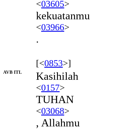
<
03605
>
kekuatanmu
<
03966
>
.
[<
0853
>]
AVB ITL
Kasihilah
<
0157
>
TUHAN
<
03068
>
, Allahmu