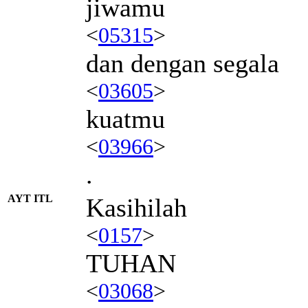
jiwamu
<
05315
>
dan dengan segala
<
03605
>
kuatmu
<
03966
>
.
AYT ITL
Kasihilah
<
0157
>
TUHAN
<
03068
>