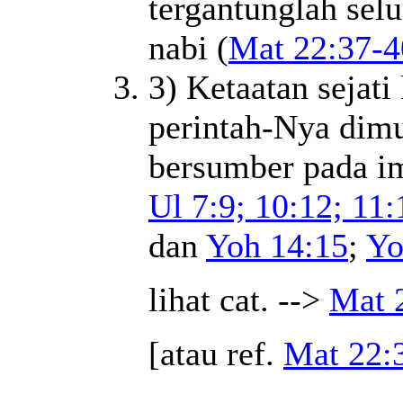
tergantunglah sel
nabi (
Mat 22:37-4
3) Ketaatan sejati
perintah-Nya dimu
bersumber pada im
Ul 7:9; 10:12; 11:
dan
Yoh 14:15
;
Yo
lihat cat. -->
Mat 
[atau ref.
Mat 22: