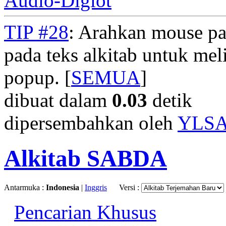
Audio-Diglot
TIP #28
: Arahkan mouse pad
pada teks alkitab untuk meli
popup. [
SEMUA
]
dibuat dalam
0.03
detik
dipersembahkan oleh
YLS
Alkitab SABDA
Antarmuka :
Indonesia
|
Inggris
Versi :
Pencarian Khusus