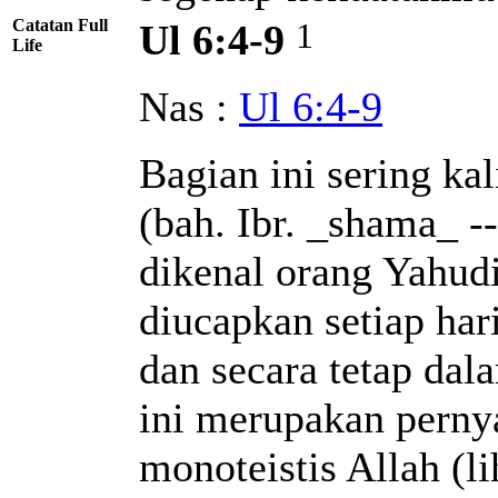
Catatan Full
1
Ul 6:4-9
Life
Nas :
Ul 6:4-9
Bagian ini sering ka
(bah. Ibr. _shama_ -
dikenal orang Yahud
diucapkan setiap har
dan secara tetap dal
ini merupakan pernya
monoteistis Allah (li