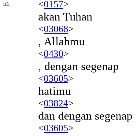
<
0157
>
6:5
akan Tuhan
<
03068
>
, Allahmu
<
0430
>
, dengan segenap
<
03605
>
hatimu
<
03824
>
dan dengan segenap
<
03605
>