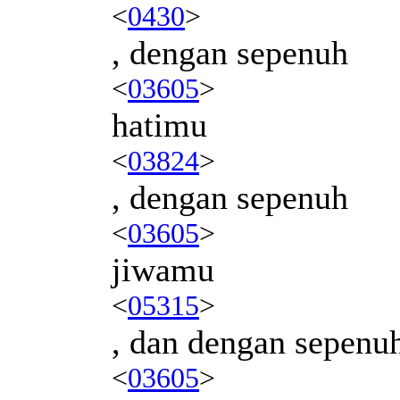
<
0430
>
, dengan sepenuh
<
03605
>
hatimu
<
03824
>
, dengan sepenuh
<
03605
>
jiwamu
<
05315
>
, dan dengan sepenu
<
03605
>