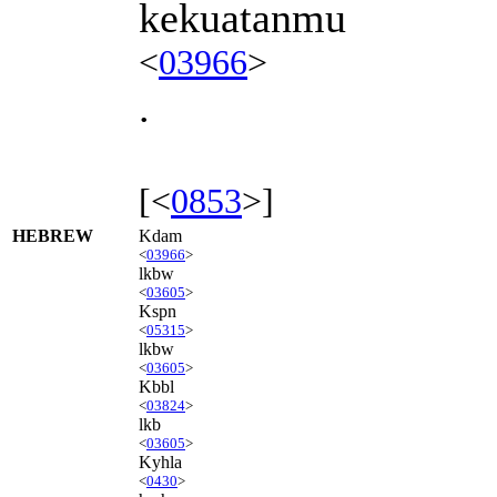
kekuatanmu
<
03966
>
.
[<
0853
>]
HEBREW
Kdam
<
03966
>
lkbw
<
03605
>
Kspn
<
05315
>
lkbw
<
03605
>
Kbbl
<
03824
>
lkb
<
03605
>
Kyhla
<
0430
>