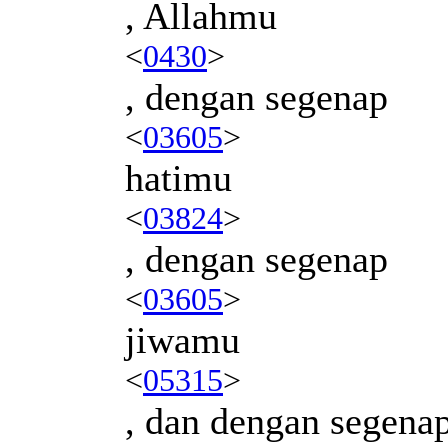
, Allahmu
<
0430
>
, dengan segenap
<
03605
>
hatimu
<
03824
>
, dengan segenap
<
03605
>
jiwamu
<
05315
>
, dan dengan segena