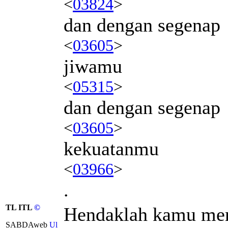
<
03824
>
dan dengan segenap
<
03605
>
jiwamu
<
05315
>
dan dengan segenap
<
03605
>
kekuatanmu
<
03966
>
.
TL ITL
©
Hendaklah kamu men
SABDAweb
Ul