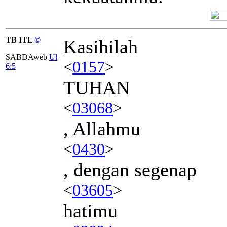
TB ITL
©
Kasihilah
SABDAweb
Ul
<
0157
>
6:5
TUHAN
<
03068
>
, Allahmu
<
0430
>
, dengan segenap
<
03605
>
hatimu