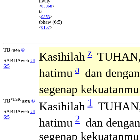
hwhy
<
03068
>
ta
<
0853
>
tbhaw
(6:5)
<
0157
>
TB
©
z
(1974)
Kasihilah
TUHAN, 
SABDAweb
Ul
a
6:5
hatimu
dan dengan
segenap kekuatanmu
+TSK
1
TB
©
Kasihilah
TUHAN,
(1974)
SABDAweb
Ul
2
6:5
hatimu
dan dengan
segenap kekuatanmu