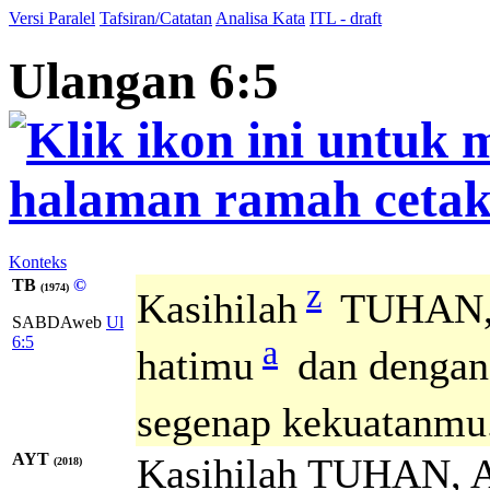
Versi Paralel
Tafsiran/Catatan
Analisa Kata
ITL - draft
Ulangan 6:5
Konteks
TB
©
z
(1974)
Kasihilah
TUHAN, 
SABDAweb
Ul
a
6:5
hatimu
dan dengan
segenap kekuatanmu
AYT
Kasihilah TUHAN, A
(2018)