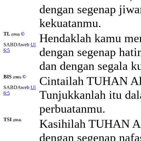
dengan segenap jiwa
kekuatanmu.
TL
©
Hendaklah kamu men
(1954)
SABDAweb
Ul
dengan segenap hat
6:5
dan dengan segala k
BIS
©
Cintailah TUHAN Al
(1985)
SABDAweb
Ul
Tunjukkanlah itu da
6:5
perbuatanmu.
TSI
Kasihilah TUHAN Al
(2014)
dengan segenap nafa