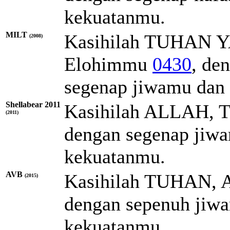
kekuatanmu.
MILT
Kasihilah
TUHAN
(2008)
Elohimmu
0430
, de
segenap jiwamu dan
Shellabear 2011
Kasihilah ALLAH, T
(2011)
dengan segenap jiwa
kekuatanmu.
AVB
Kasihilah TUHAN, A
(2015)
dengan sepenuh jiw
kekuatanmu.