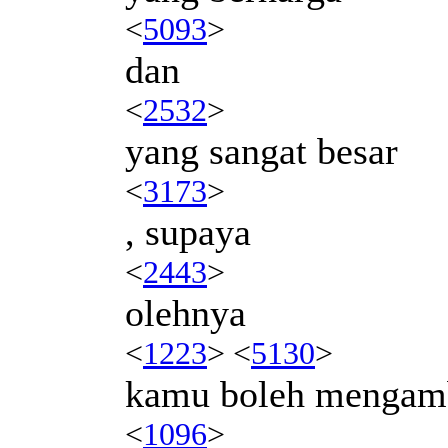
<
5093
>
dan
<
2532
>
yang sangat besar
<
3173
>
, supaya
<
2443
>
olehnya
<
1223
> <
5130
>
kamu boleh mengam
<
1096
>