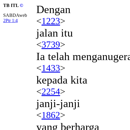
TB ITL
©
Dengan
SABDAweb
<
1223
>
2Ptr 1:4
jalan itu
<
3739
>
Ia telah menganuger
<
1433
>
kepada kita
<
2254
>
janji-janji
<
1862
>
yang berharga