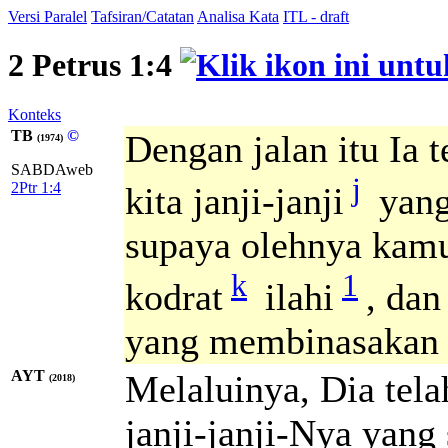
Versi Paralel
Tafsiran/Catatan
Analisa Kata
ITL - draft
2 Petrus 1:4
Konteks
TB
©
Dengan jalan itu Ia
(1974)
SABDAweb
j
2Ptr 1:4
kita janji-janji
yang
supaya olehnya kam
k
1
kodrat
ilahi
, dan
yang membinasakan 
AYT
Melaluinya, Dia tel
(2018)
janji-janji-Nya yang