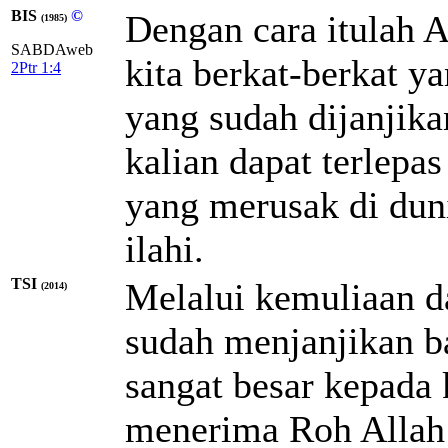
BIS
©
Dengan cara itulah 
(1985)
SABDAweb
kita berkat-berkat y
2Ptr 1:4
yang sudah dijanjika
kalian dapat terlepas
yang merusak di duni
ilahi.
TSI
Melalui kemuliaan d
(2014)
sudah menjanjikan b
sangat besar kepada k
menerima Roh Allah 