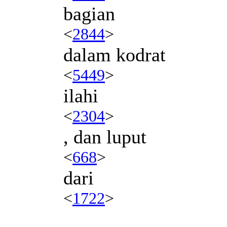
bagian
<
2844
>
dalam kodrat
<
5449
>
ilahi
<
2304
>
, dan luput
<
668
>
dari
<
1722
>