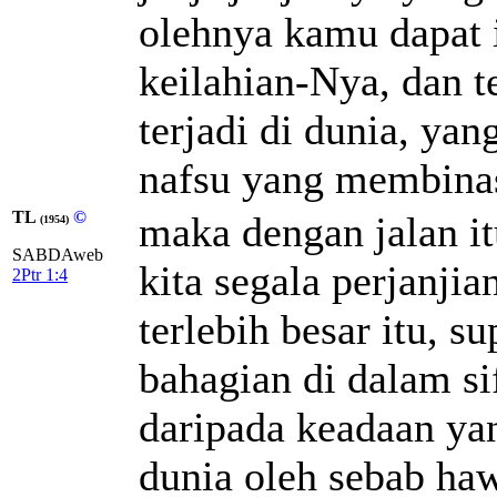
olehnya kamu dapat 
keilahian-Nya, dan t
terjadi di dunia, ya
nafsu yang membina
TL
©
maka dengan jalan i
(1954)
SABDAweb
kita segala perjanji
2Ptr 1:4
terlebih besar itu, 
bahagian di dalam si
daripada keadaan ya
dunia oleh sebab haw