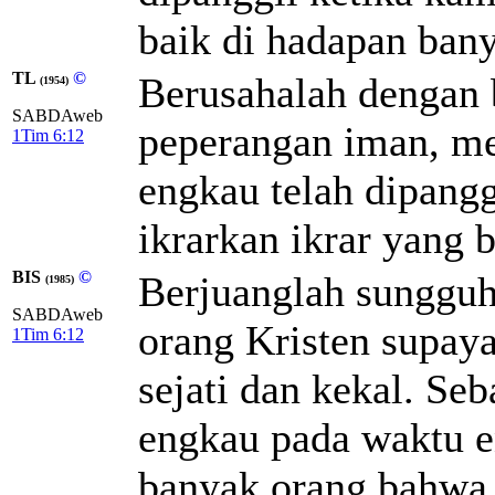
baik di hadapan bany
TL
©
Berusahalah dengan
(1954)
SABDAweb
peperangan iman, me
1Tim 6:12
engkau telah dipangg
ikrarkan ikrar yang 
BIS
©
Berjuanglah sungguh
(1985)
SABDAweb
orang Kristen supay
1Tim 6:12
sejati dan kekal. Se
engkau pada waktu 
banyak orang bahwa 