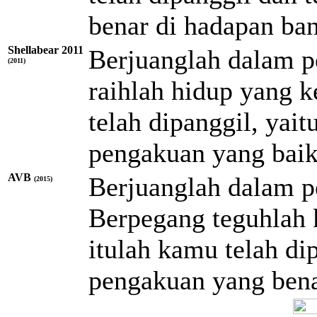
benar di hadapan ban
Shellabear 2011
Berjuanglah dalam p
(2011)
raihlah hidup yang k
telah dipanggil, yai
pengakuan yang baik
AVB
Berjuanglah dalam p
(2015)
Berpegang teguhlah 
itulah kamu telah d
pengakuan yang bena