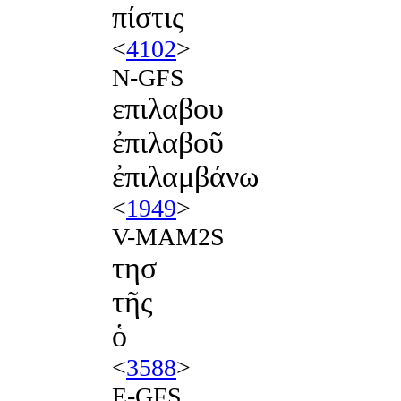
πίστις
<
4102
>
N-GFS
επιλαβου
ἐπιλαβοῦ
ἐπιλαμβάνω
<
1949
>
V-MAM2S
τησ
τῆς
ὁ
<
3588
>
E-GFS