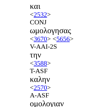
και
<
2532
>
CONJ
ωμολογησας
<
3670
> <
5656
>
V-AAI-2S
την
<
3588
>
T-ASF
καλην
<
2570
>
A-ASF
ομολογιαν