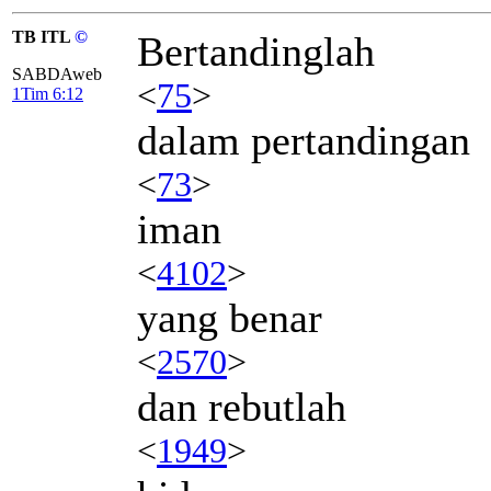
TB ITL
©
Bertandinglah
SABDAweb
<
75
>
1Tim 6:12
dalam pertandingan
<
73
>
iman
<
4102
>
yang benar
<
2570
>
dan rebutlah
<
1949
>