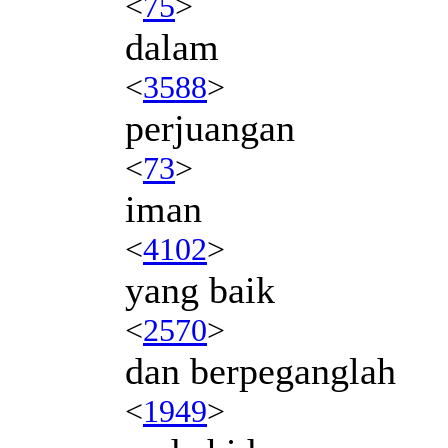
<
75
>
dalam
<
3588
>
perjuangan
<
73
>
iman
<
4102
>
yang baik
<
2570
>
dan berpeganglah
<
1949
>