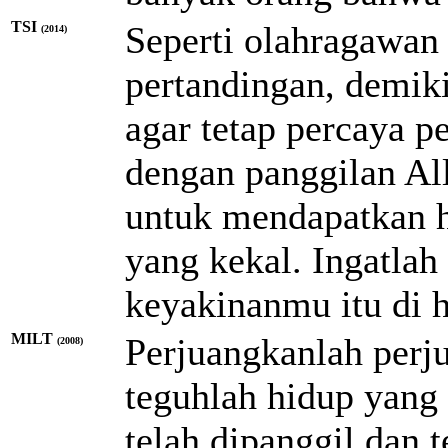
TSI
Seperti olahragawan 
(2014)
pertandingan, demik
agar tetap percaya p
dengan panggilan Al
untuk mendapatkan h
yang kekal. Ingatla
keyakinanmu itu di 
MILT
Perjuangkanlah perj
(2008)
teguhlah hidup yang 
telah dipanggil dan