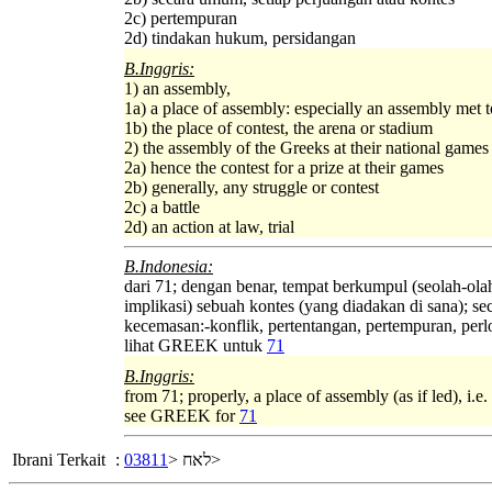
2c) pertempuran
2d) tindakan hukum, persidangan
B.Inggris:
1) an assembly,
1a) a place of assembly: especially an assembly met 
1b) the place of contest, the arena or stadium
2) the assembly of the Greeks at their national games
2a) hence the contest for a prize at their games
2b) generally, any struggle or contest
2c) a battle
2d) an action at law, trial
B.Indonesia:
dari 71; dengan benar, tempat berkumpul (seolah-olah
implikasi) sebuah kontes (yang diadakan di sana); se
kecemasan:-konflik, pertentangan, pertempuran, per
lihat GREEK untuk
71
B.Inggris:
from 71; properly, a place of assembly (as if led), i.e.
see GREEK for
71
Ibrani Terkait
:
03811
לאח <
>