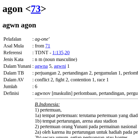
agon <
73
>
agwn
agon
Pelafalan
:
ag-one'
Asal Mula
:
from
71
Referensi
:
TDNT -
1:135,20
Jenis Kata
:
n m (noun masculine)
Dalam Yunani
:
agwna
5,
agwni
1
Dalam TB
:
perjuangan 2, pertandingan 2, pergumulan 1, perlom
Dalam AV
:
conflict 2, fight 2, contention 1, race 1
Jumlah
:
6
Definisi
:
agwnov
[maskulin] perlombaan, pertandingan, perg
B.Indonesia:
1) pertemuan,
1a) tempat pertemuan: terutama pertemuan yang di
1b) tempat pertarungan, arena atau stadion
2) pertemuan orang Yunani pada permainan nasional
2a) oleh karena itu pertarungan untuk hadiah pada 
2b) secara umum, setiap perjuangan atau kontes