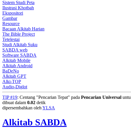
Sistem Studi Peta
Ilustrasi Khotbah
Ekspositori
Gambar
Resource
Bacaan Alkitab Harian
The Bible Project
Tetelestai
Studi Alkitab Suku
SABDA web
Software SABDA
Alkitab Mobile
Alkitab Android
BaDeNo
Alkitab GPT
Alki-TOP
Audio-Diglot
TIP #19
: Centang "Pencarian Tepat" pada
Pencarian Universal
untuk
dibuat dalam
0.02
detik
dipersembahkan oleh
YLSA
Alkitab SABDA