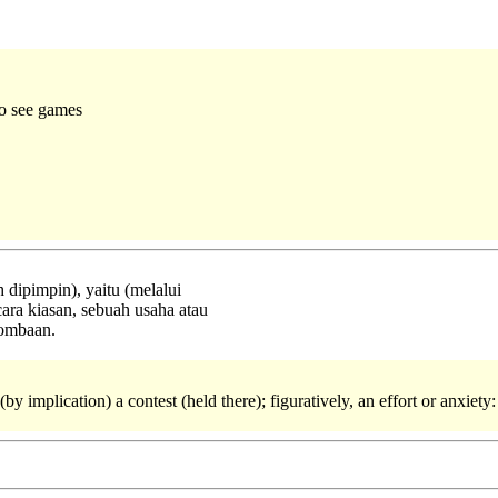
to see games
 dipimpin), yaitu (melalui
cara kiasan, sebuah usaha atau
lombaan.
 (by implication) a contest (held there); figuratively, an effort or anxiety: