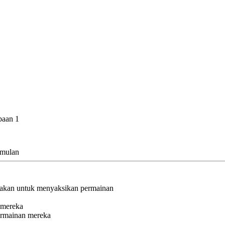
baan 1
umulan
adakan untuk menyaksikan permainan
 mereka
permainan mereka