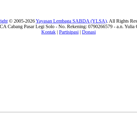
ight
© 2005-2026
Yayasan Lembaga SABDA (YLSA)
. All Rights Re
A Cabang Pasar Legi Solo - No. Rekening: 0790266579 - a.n. Yulia 
Kontak
|
Partisipasi
|
Donasi