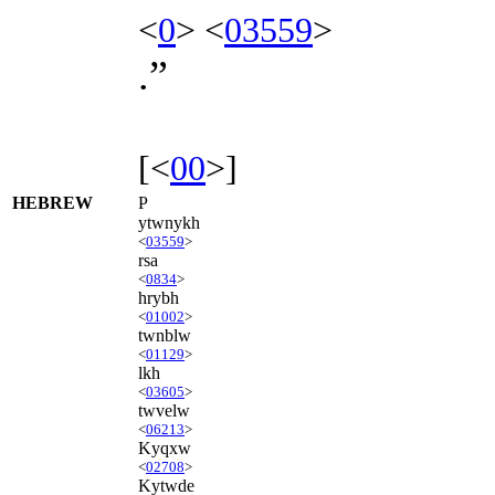
<
0
> <
03559
>
.”
[<
00
>]
HEBREW
P
ytwnykh
<
03559
>
rsa
<
0834
>
hrybh
<
01002
>
twnblw
<
01129
>
lkh
<
03605
>
twvelw
<
06213
>
Kyqxw
<
02708
>
Kytwde