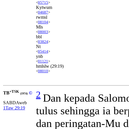
<
05715
>
Kytwum
<
04687
>
rwmsl
<
08104
>
Mls
<
08003
>
bbl
<
03824
>
Nt
<
05414
>
ynb
<
01121
>
hmlslw
(29:19)
<
08010
>
+TSK
2
TB
©
Dan kepada Salomo
(1974)
SABDAweb
tulus sehingga ia be
1Taw 29:19
dan peringatan-Mu 