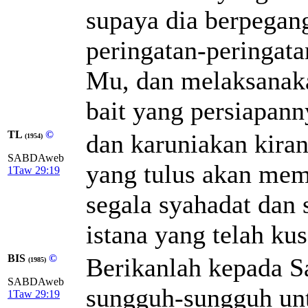
supaya dia berpegan
peringatan-peringat
Mu, dan melaksanak
bait yang persiapann
TL
©
dan karuniakan kira
(1954)
SABDAweb
yang tulus akan mem
1Taw 29:19
segala syahadat dan
istana yang telah ku
BIS
©
Berikanlah kepada S
(1985)
SABDAweb
sungguh-sungguh un
1Taw 29:19