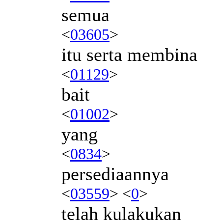
semua
<
03605
>
itu serta membina
<
01129
>
bait
<
01002
>
yang
<
0834
>
persediaannya
<
03559
> <
0
>
telah kulakukan