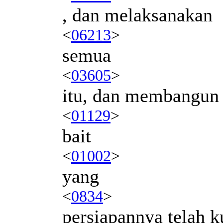
, dan melaksanakan
<
06213
>
semua
<
03605
>
itu, dan membangun
<
01129
>
bait
<
01002
>
yang
<
0834
>
persiapannya telah k