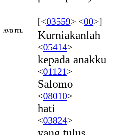
[<
03559
> <
00
>]
AVB ITL
Kurniakanlah
<
05414
>
kepada anakku
<
01121
>
Salomo
<
08010
>
hati
<
03824
>
yang tulus