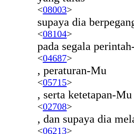
<
08003
>
supaya dia berpegan
<
08104
>
pada segala perinta
<
04687
>
, peraturan-Mu
<
05715
>
, serta ketetapan-Mu
<
02708
>
, dan supaya dia me
<
06213
>