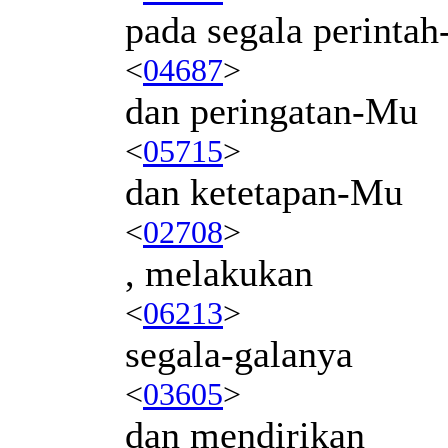
pada segala perinta
<
04687
>
dan peringatan-Mu
<
05715
>
dan ketetapan-Mu
<
02708
>
, melakukan
<
06213
>
segala-galanya
<
03605
>
dan mendirikan