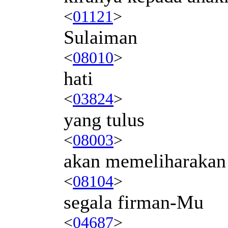
<
01121
>
Sulaiman
<
08010
>
hati
<
03824
>
yang tulus
<
08003
>
akan memeliharakan
<
08104
>
segala firman-Mu
<
04687
>