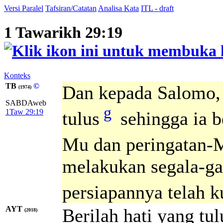
Versi Paralel
Tafsiran/Catatan
Analisa Kata
ITL - draft
1 Tawarikh 29:19
Konteks
TB
©
Dan kepada Salomo, 
(1974)
SABDAweb
g
1Taw 29:19
tulus
sehingga ia b
Mu dan peringatan-
melakukan segala-ga
persiapannya telah k
AYT
Berilah hati yang tu
(2018)