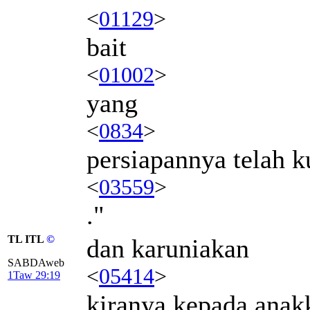
<
01129
>
bait
<
01002
>
yang
<
0834
>
persiapannya telah 
<
03559
>
."
TL ITL
©
dan karuniakan
SABDAweb
<
05414
>
1Taw 29:19
kiranya kepada anak