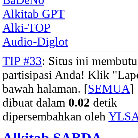
Alkitab GPT
Alki-TOP
Audio-Diglot
TIP #33
: Situs ini membut
partisipasi Anda! Klik "La
bawah halaman. [
SEMUA
]
dibuat dalam
0.02
detik
dipersembahkan oleh
YLS