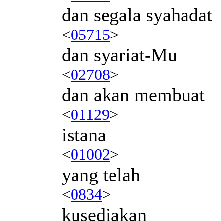
dan segala syahadat
<
05715
>
dan syariat-Mu
<
02708
>
dan akan membuat
<
01129
>
istana
<
01002
>
yang telah
<
0834
>
kusediakan