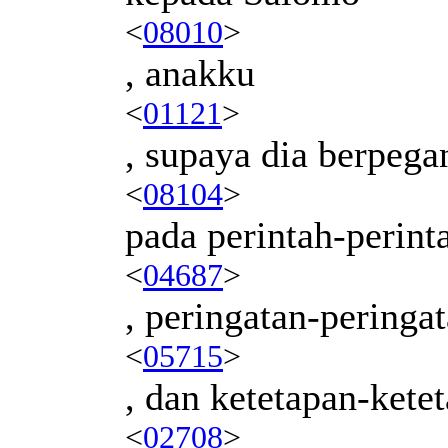
<
08010
>
, anakku
<
01121
>
, supaya dia berpega
<
08104
>
pada perintah-perin
<
04687
>
, peringatan-pering
<
05715
>
, dan ketetapan-ket
<
02708
>