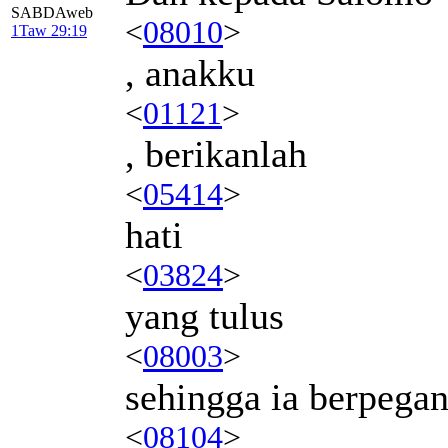
SABDAweb
<
08010
>
1Taw 29:19
, anakku
<
01121
>
, berikanlah
<
05414
>
hati
<
03824
>
yang tulus
<
08003
>
sehingga ia berpega
<
08104
>