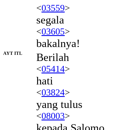
<
03559
>
segala
<
03605
>
bakalnya!
AYT ITL
Berilah
<
05414
>
hati
<
03824
>
yang tulus
<
08003
>
kepada Salomo