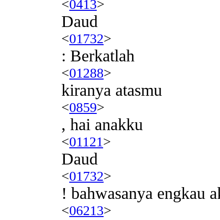
<
0413
>
Daud
<
01732
>
: Berkatlah
<
01288
>
kiranya atasmu
<
0859
>
, hai anakku
<
01121
>
Daud
<
01732
>
! bahwasanya engkau a
<
06213
>