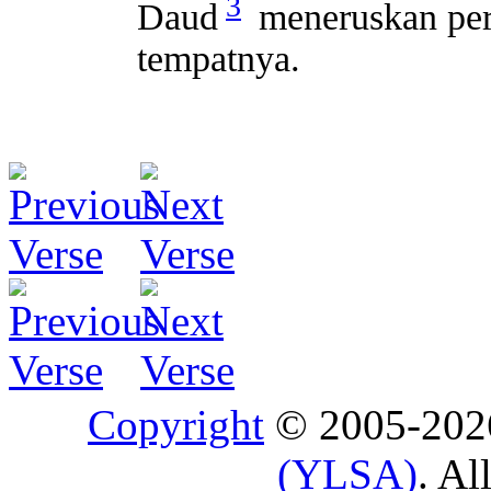
3
Daud
meneruskan per
tempatnya.
Copyright
© 2005-20
(YLSA)
. Al