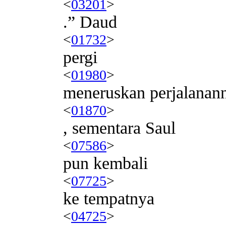
<
03201
>
.” Daud
<
01732
>
pergi
<
01980
>
meneruskan perjalanan
<
01870
>
, sementara Saul
<
07586
>
pun kembali
<
07725
>
ke tempatnya
<
04725
>