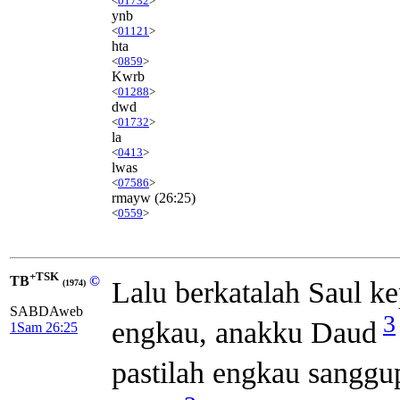
<
01732
>
ynb
<
01121
>
hta
<
0859
>
Kwrb
<
01288
>
dwd
<
01732
>
la
<
0413
>
lwas
<
07586
>
rmayw
(26:25)
<
0559
>
+TSK
TB
©
Lalu berkatalah Saul k
(1974)
SABDAweb
3
engkau, anakku Daud
1Sam 26:25
pastilah engkau sanggu