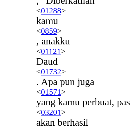
, “Diberkatilah
<
01288
>
kamu
<
0859
>
, anakku
<
01121
>
Daud
<
01732
>
. Apa pun juga
<
01571
>
yang kamu perbuat, pas
<
03201
>
akan berhasil