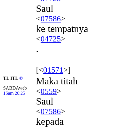
Saul
<
07586
>
ke tempatnya
<
04725
>
.
[<
01571
>]
TL ITL
©
Maka titah
SABDAweb
<
0559
>
1Sam 26:25
Saul
<
07586
>
kepada