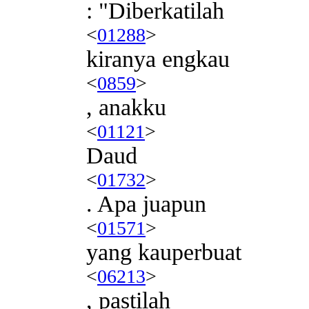
: "Diberkatilah
<
01288
>
kiranya engkau
<
0859
>
, anakku
<
01121
>
Daud
<
01732
>
. Apa juapun
<
01571
>
yang kauperbuat
<
06213
>
, pastilah