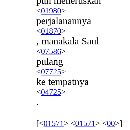
pun meneruskan
<
01980
>
perjalanannya
<
01870
>
, manakala Saul
<
07586
>
pulang
<
07725
>
ke tempatnya
<
04725
>
.
[<
01571
> <
01571
> <
00
>]