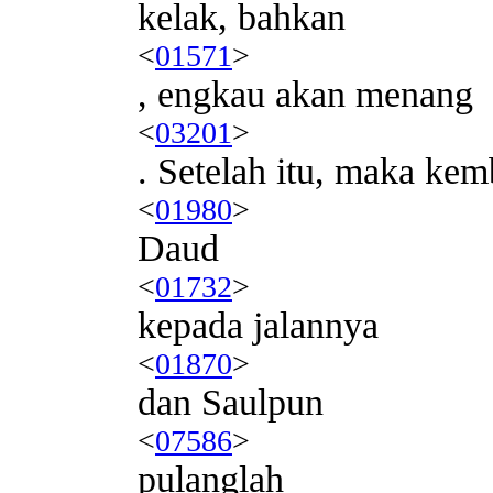
kelak, bahkan
<
01571
>
, engkau akan menang
<
03201
>
. Setelah itu, maka kem
<
01980
>
Daud
<
01732
>
kepada jalannya
<
01870
>
dan Saulpun
<
07586
>
pulanglah