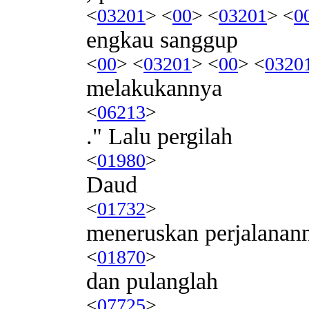
<
03201
> <
00
> <
03201
> <
0
engkau sanggup
<
00
> <
03201
> <
00
> <
0320
melakukannya
<
06213
>
." Lalu pergilah
<
01980
>
Daud
<
01732
>
meneruskan perjalanan
<
01870
>
dan pulanglah
<
07725
>