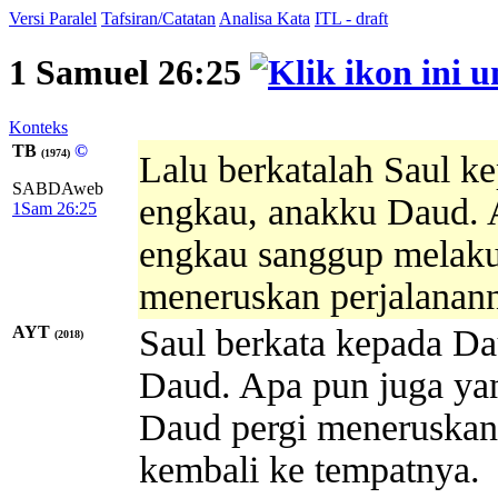
Versi Paralel
Tafsiran/Catatan
Analisa Kata
ITL - draft
1 Samuel 26:25
Konteks
TB
©
(1974)
Lalu berkatalah Saul k
SABDAweb
engkau, anakku Daud. A
1Sam 26:25
engkau sanggup melaku
meneruskan perjalanann
AYT
Saul berkata kepada Da
(2018)
Daud. Apa pun juga yan
Daud pergi meneruskan 
kembali ke tempatnya.