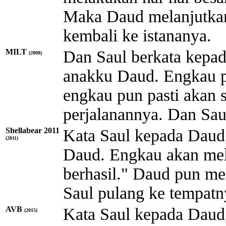
Maka Daud melanjutkan
kembali ke istananya.
MILT
Dan Saul berkata kepad
(2008)
anakku Daud. Engkau p
engkau pun pasti akan
perjalanannya. Dan Sau
Shellabear 2011
Kata Saul kepada Daud,
(2011)
Daud. Engkau akan mel
berhasil." Daud pun me
Saul pulang ke tempatn
AVB
Kata Saul kepada Daud
(2015)