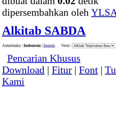
dibuat dalam
0.02
detik
dipersembahkan oleh
YLS
Alkitab SABDA
Antarmuka :
Indonesia
|
Inggris
Versi :
Pencarian Khusus
Download
|
Fitur
|
Font
|
Tu
Kami