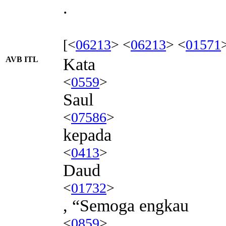
.
[<
06213
> <
06213
> <
01571
AVB ITL
Kata
<
0559
>
Saul
<
07586
>
kepada
<
0413
>
Daud
<
01732
>
, “Semoga engkau
<
0859
>