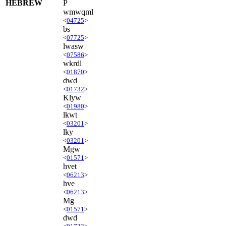
HEBREW
P
wmwqml
<
04725
>
bs
<
07725
>
lwasw
<
07586
>
wkrdl
<
01870
>
dwd
<
01732
>
Klyw
<
01980
>
lkwt
<
03201
>
lky
<
03201
>
Mgw
<
01571
>
hvet
<
06213
>
hve
<
06213
>
Mg
<
01571
>
dwd