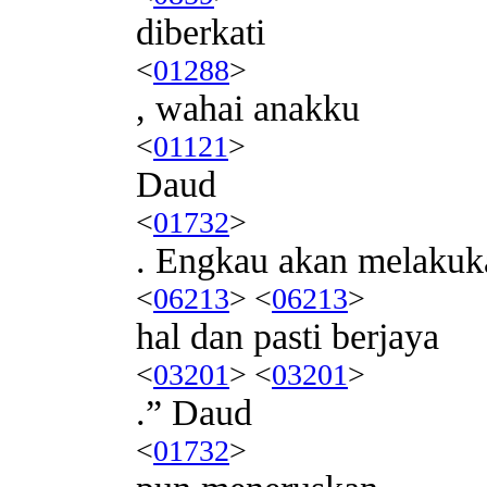
diberkati
<
01288
>
, wahai anakku
<
01121
>
Daud
<
01732
>
. Engkau akan melakuk
<
06213
> <
06213
>
hal dan pasti berjaya
<
03201
> <
03201
>
.” Daud
<
01732
>