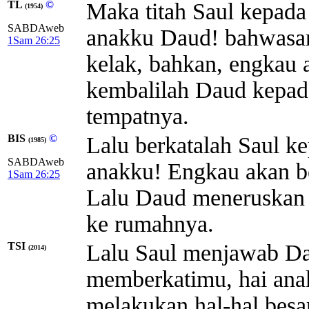
TL
©
Maka titah Saul kepada
(1954)
SABDAweb
anakku Daud! bahwasa
1Sam 26:25
kelak, bahkan, engkau 
kembalilah Daud kepada
tempatnya.
BIS
©
Lalu berkatalah Saul
(1985)
SABDAweb
anakku! Engkau akan be
1Sam 26:25
Lalu Daud meneruskan 
ke rumahnya.
TSI
Lalu Saul menjawab 
(2014)
memberkatimu, hai ana
melakukan hal-hal besa