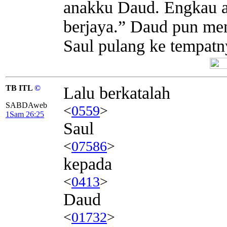
anakku Daud. Engkau a
berjaya.” Daud pun me
Saul pulang ke tempatn
TB ITL
©
Lalu berkatalah
SABDAweb
<
0559
>
1Sam 26:25
Saul
<
07586
>
kepada
<
0413
>
Daud
<
01732
>