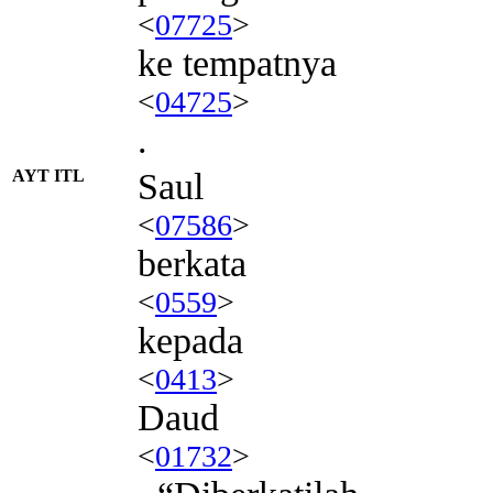
<
07725
>
ke tempatnya
<
04725
>
.
AYT ITL
Saul
<
07586
>
berkata
<
0559
>
kepada
<
0413
>
Daud
<
01732
>