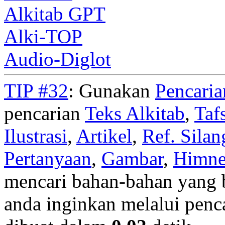
Alkitab GPT
Alki-TOP
Audio-Diglot
TIP #32
: Gunakan
Pencari
pencarian
Teks Alkitab
,
Taf
Ilustrasi
,
Artikel
,
Ref. Silan
Pertanyaan
,
Gambar
,
Himn
mencari bahan-bahan yang b
anda inginkan melalui penc