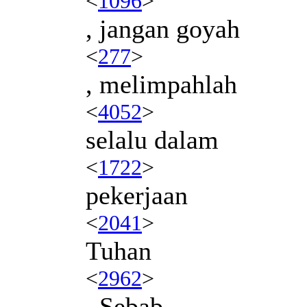
<
1096
>
, jangan goyah
<
277
>
, melimpahlah
<
4052
>
selalu dalam
<
1722
>
pekerjaan
<
2041
>
Tuhan
<
2962
>
. Sebab