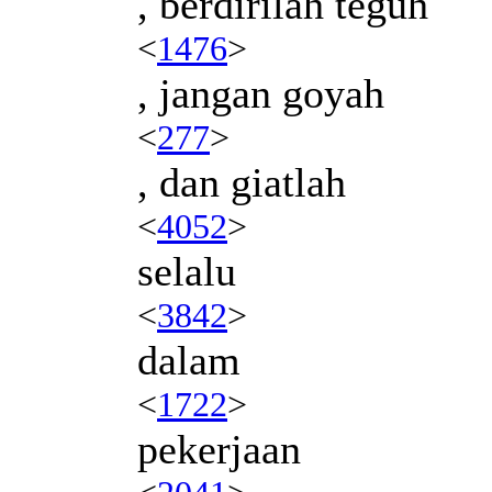
, berdirilah teguh
<
1476
>
, jangan goyah
<
277
>
, dan giatlah
<
4052
>
selalu
<
3842
>
dalam
<
1722
>
pekerjaan