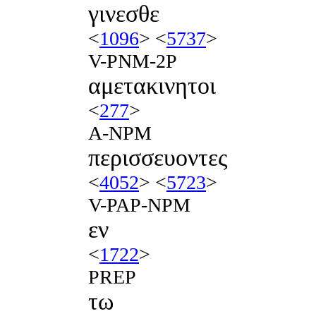
γινεσθε
<
1096
> <
5737
>
V-PNM-2P
αμετακινητοι
<
277
>
A-NPM
περισσευοντες
<
4052
> <
5723
>
V-PAP-NPM
εν
<
1722
>
PREP
τω