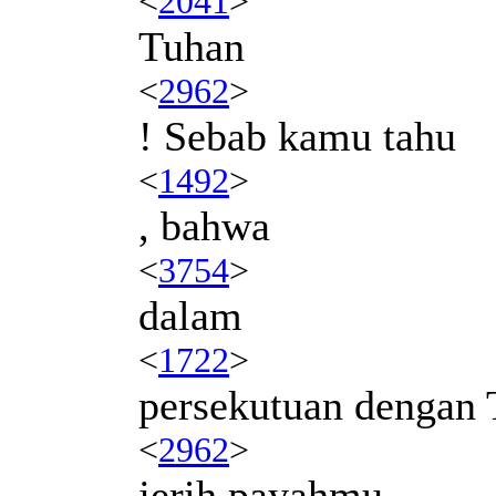
<
2041
>
Tuhan
<
2962
>
! Sebab kamu tahu
<
1492
>
, bahwa
<
3754
>
dalam
<
1722
>
persekutuan dengan
<
2962
>
jerih payahmu