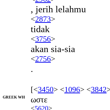
, jerih lelahmu
<
2873
>
tidak
<
3756
>
akan sia-sia
<
2756
>
.
[<
3450
> <
1096
> <
3842
GREEK WH
ωστε
<
5620
>