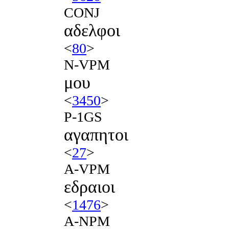
CONJ
αδελφοι
<
80
>
N-VPM
μου
<
3450
>
P-1GS
αγαπητοι
<
27
>
A-VPM
εδραιοι
<
1476
>
A-NPM