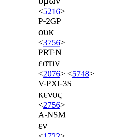
υμων
<
5216
>
P-2GP
ουκ
<
3756
>
PRT-N
εστιν
<
2076
> <
5748
>
V-PXI-3S
κενος
<
2756
>
A-NSM
εν
<
1722
>