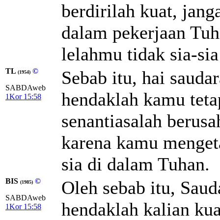
berdirilah kuat, jan
dalam pekerjaan Tuh
lelahmu tidak sia-si
TL
©
Sebab itu, hai sauda
(1954)
SABDAweb
hendaklah kamu teta
1Kor 15:58
senantiasalah berusa
karena kamu mengeta
sia di dalam Tuhan.
BIS
©
Oleh sebab itu, Saud
(1985)
SABDAweb
hendaklah kalian kua
1Kor 15:58