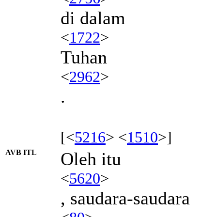
di dalam
<
1722
>
Tuhan
<
2962
>
.
[<
5216
> <
1510
>]
AVB ITL
Oleh itu
<
5620
>
, saudara-saudara