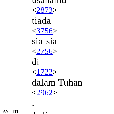
<
2873
>
tiada
<
3756
>
sia-sia
<
2756
>
di
<
1722
>
dalam Tuhan
<
2962
>
.
AYT ITL