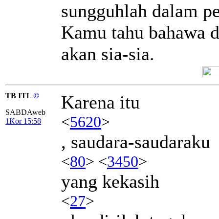
sungguhlah dalam p
Kamu tahu bahawa da
akan sia-sia.
TB ITL
©
Karena itu
SABDAweb
<
5620
>
1Kor 15:58
, saudara-saudaraku
<
80
> <
3450
>
yang kekasih
<
27
>