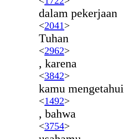
<
1722
>
dalam pekerjaan
<
2041
>
Tuhan
<
2962
>
, karena
<
3842
>
kamu mengetahui
<
1492
>
, bahwa
<
3754
>
usahamu