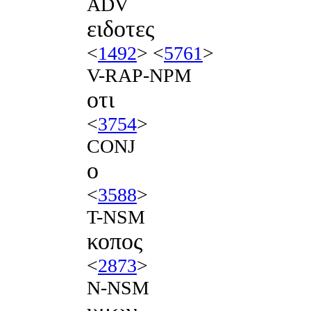
ADV
ειδοτες
<
1492
> <
5761
>
V-RAP-NPM
οτι
<
3754
>
CONJ
ο
<
3588
>
T-NSM
κοπος
<
2873
>
N-NSM