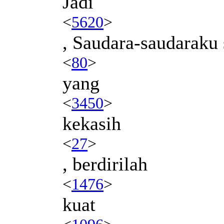
Jadi
<
5620
>
, Saudara-saudaraku
<
80
>
yang
<
3450
>
kekasih
<
27
>
, berdirilah
<
1476
>
kuat