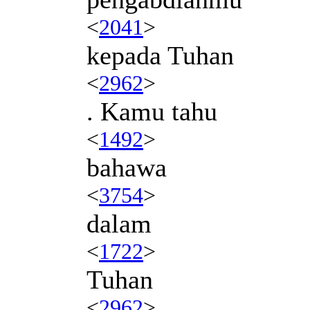
<
2041
>
kepada Tuhan
<
2962
>
. Kamu tahu
<
1492
>
bahawa
<
3754
>
dalam
<
1722
>
Tuhan
<
2962
>