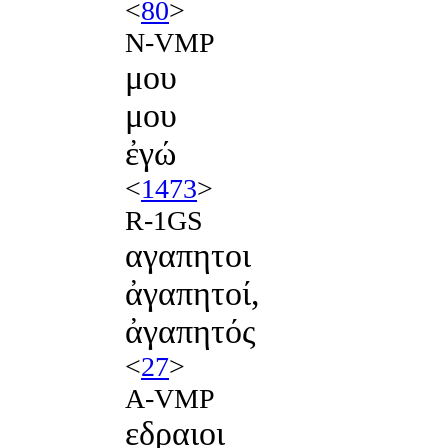
<
80
>
N-VMP
μου
μου
ἐγώ
<
1473
>
R-1GS
αγαπητοι
ἀγαπητοί,
ἀγαπητός
<
27
>
A-VMP
εδραιοι