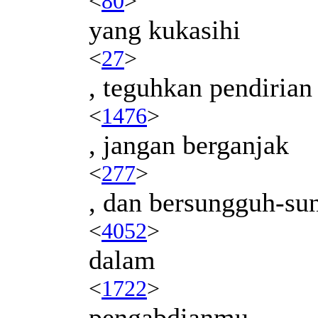
<
80
>
yang kukasihi
<
27
>
, teguhkan pendirian
<
1476
>
, jangan berganjak
<
277
>
, dan bersungguh-su
<
4052
>
dalam
<
1722
>
pengabdianmu