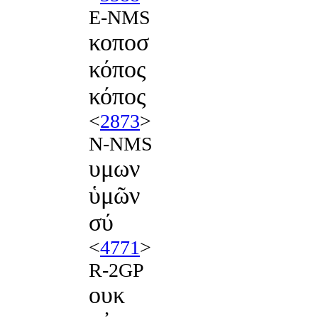
E-NMS
κοποσ
κόπος
κόπος
<
2873
>
N-NMS
υμων
ὑμῶν
σύ
<
4771
>
R-2GP
ουκ