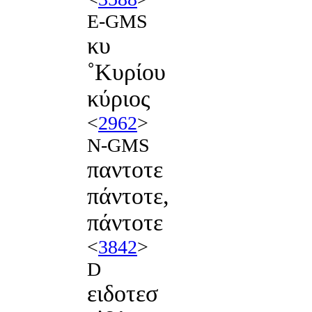
E-GMS
κυ
˚Κυρίου
κύριος
<
2962
>
N-GMS
παντοτε
πάντοτε,
πάντοτε
<
3842
>
D
ειδοτεσ