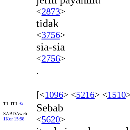
<
2873
>
tidak
<
3756
>
sia-sia
<
2756
>
.
[<
1096
> <
5216
> <
1510
TL ITL
©
Sebab
SABDAweb
<
5620
>
1Kor 15:58