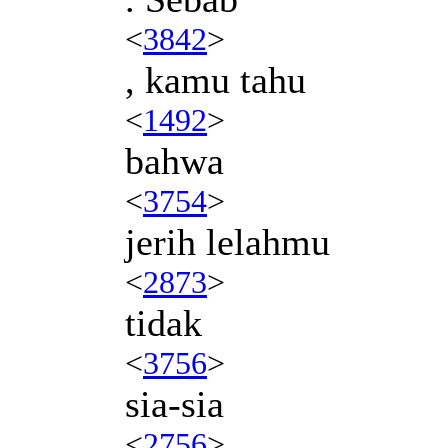
<
3842
>
, kamu tahu
<
1492
>
bahwa
<
3754
>
jerih lelahmu
<
2873
>
tidak
<
3756
>
sia-sia
<
2756
>