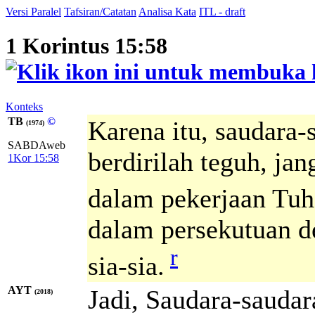
Versi Paralel
Tafsiran/Catatan
Analisa Kata
ITL - draft
1 Korintus 15:58
Konteks
TB
©
Karena itu, saudara-
(1974)
SABDAweb
berdirilah teguh, jan
1Kor 15:58
dalam pekerjaan Tuh
dalam persekutuan d
r
sia-sia.
AYT
Jadi, Saudara-sauda
(2018)