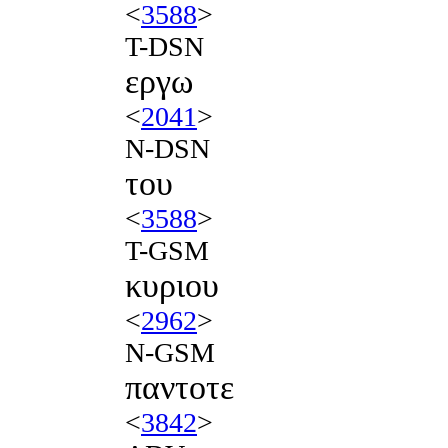
<
3588
>
T-DSN
εργω
<
2041
>
N-DSN
του
<
3588
>
T-GSM
κυριου
<
2962
>
N-GSM
παντοτε
<
3842
>