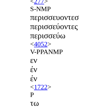
<
277
>
S-NMP
περισσευοντεσ
περισσεύοντες
περισσεύω
<
4052
>
V-PPANMP
εν
ἐν
ἐν
<
1722
>
P
τω