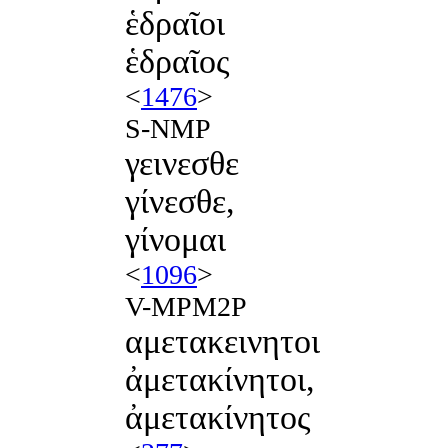
ἑδραῖοι
ἑδραῖος
<
1476
>
S-NMP
γεινεσθε
γίνεσθε,
γίνομαι
<
1096
>
V-MPM2P
αμετακεινητοι
ἀμετακίνητοι,
ἀμετακίνητος