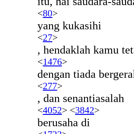
itu, hai saudara-saud
<
80
>
yang kukasihi
<
27
>
, hendaklah kamu te
<
1476
>
dengan tiada bergera
<
277
>
, dan senantiasalah
<
4052
> <
3842
>
berusaha di