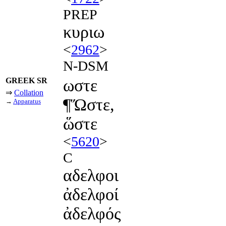
PREP
κυριω
<
2962
>
N-DSM
GREEK SR
ωστε
⇒
Collation
¶Ὥστε,
→
Apparatus
ὥστε
<
5620
>
C
αδελφοι
ἀδελφοί
ἀδελφός