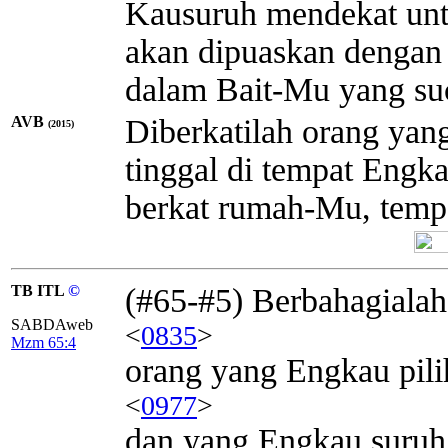
Kausuruh mendekat untu
akan dipuaskan dengan
dalam Bait-Mu yang suc
AVB
Diberkatilah orang ya
(2015)
tinggal di tempat Engka
berkat rumah-Mu, temp
TB ITL
©
(#65-#5) Berbahagialah
SABDAweb
<
0835
>
Mzm 65:4
orang yang Engkau pili
<
0977
>
dan yang Engkau suruh