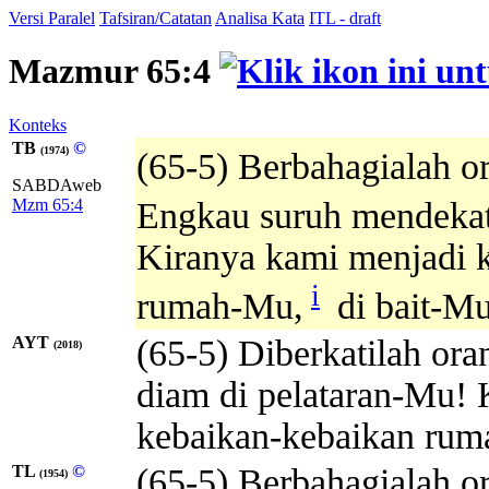
Versi Paralel
Tafsiran/Catatan
Analisa Kata
ITL - draft
Mazmur 65:4
Konteks
TB
©
(1974)
(65-5) Berbahagialah o
SABDAweb
Mzm 65:4
Engkau suruh mendeka
Kiranya kami menjadi k
i
rumah-Mu,
di bait-M
AYT
(65-5) Diberkatilah or
(2018)
diam di pelataran-Mu!
kebaikan-kebaikan rum
TL
©
(65-5) Berbahagialah o
(1954)