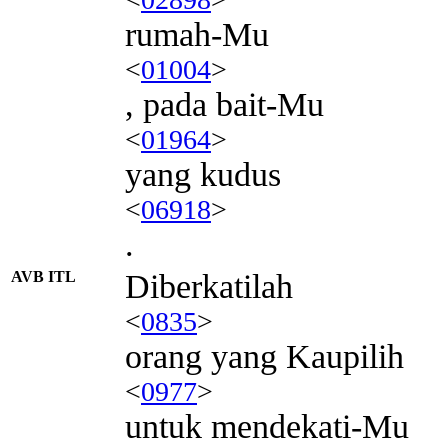
rumah-Mu
<
01004
>
, pada bait-Mu
<
01964
>
yang kudus
<
06918
>
.
AVB ITL
Diberkatilah
<
0835
>
orang yang Kaupilih
<
0977
>
untuk mendekati-Mu