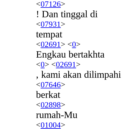
<
07126
>
! Dan tinggal di
<
07931
>
tempat
<
02691
> <
0
>
Engkau bertakhta
<
0
> <
02691
>
, kami akan dilimpahi
<
07646
>
berkat
<
02898
>
rumah-Mu
<
01004
>