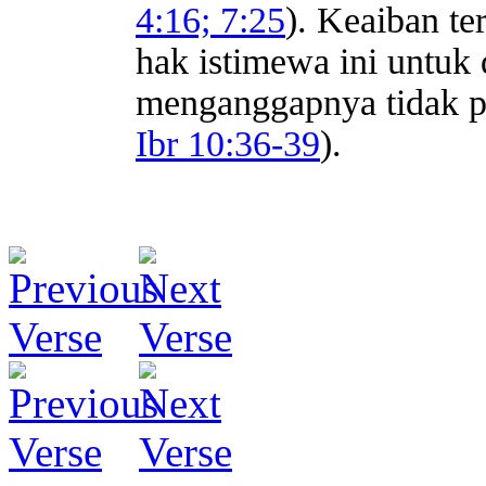
4:16; 7:25
). Keaiban te
hak istimewa ini untuk
menganggapnya tidak pe
Ibr 10:36-39
).