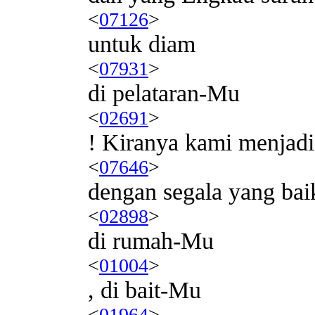
<
07126
>
untuk diam
<
07931
>
di pelataran-Mu
<
02691
>
! Kiranya kami menjad
<
07646
>
dengan segala yang bai
<
02898
>
di rumah-Mu
<
01004
>
, di bait-Mu
<
01964
>