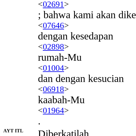
<
02691
>
; bahwa kami akan dik
<
07646
>
dengan kesedapan
<
02898
>
rumah-Mu
<
01004
>
dan dengan kesucian
<
06918
>
kaabah-Mu
<
01964
>
.
AYT ITL
Diberkatilah