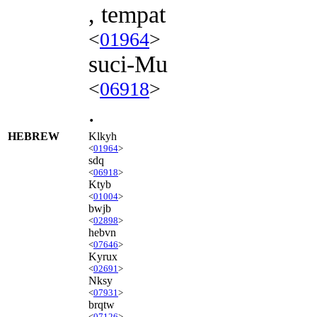
, tempat
<
01964
>
suci-Mu
<
06918
>
.
HEBREW
Klkyh
<
01964
>
sdq
<
06918
>
Ktyb
<
01004
>
bwjb
<
02898
>
hebvn
<
07646
>
Kyrux
<
02691
>
Nksy
<
07931
>
brqtw
<
07126
>