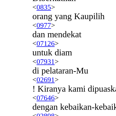
<
0835
>
orang yang Kaupilih
<
0977
>
dan mendekat
<
07126
>
untuk diam
<
07931
>
di pelataran-Mu
<
02691
>
! Kiranya kami dipuask
<
07646
>
dengan kebaikan-kebai
<
02898
>