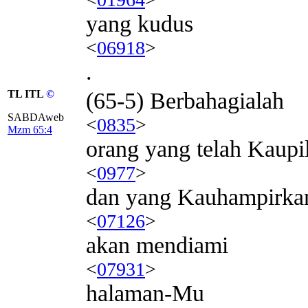
yang kudus
<
06918
>
.
TL ITL
©
(65-5) Berbahagialah
SABDAweb
<
0835
>
Mzm 65:4
orang yang telah Kaupi
<
0977
>
dan yang Kauhampirka
<
07126
>
akan mendiami
<
07931
>
halaman-Mu