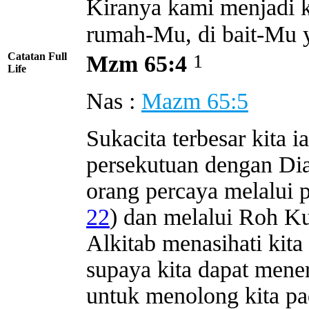
Kiranya kami menjadi 
rumah-Mu, di bait-Mu 
Catatan Full
1
Mzm 65:4
Life
Nas :
Mazm 65:5
Sukacita terbesar kita 
persekutuan dengan Dia
orang percaya melalui 
22
) dan melalui Roh K
Alkitab menasihati kit
supaya kita dapat men
untuk menolong kita p