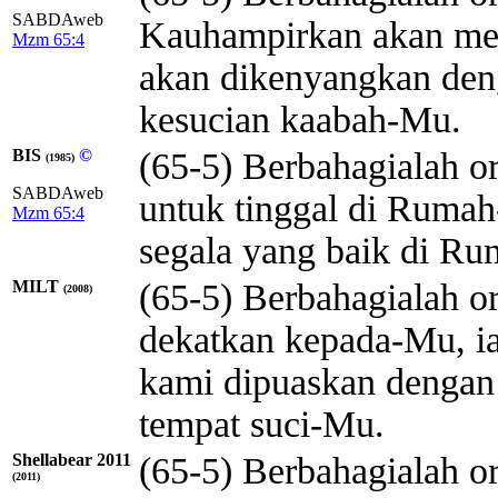
SABDAweb
Kauhampirkan akan me
Mzm 65:4
akan dikenyangkan de
kesucian kaabah-Mu.
BIS
©
(65-5) Berbahagialah o
(1985)
SABDAweb
untuk tinggal di Ruma
Mzm 65:4
segala yang baik di R
MILT
(65-5) Berbahagialah o
(2008)
dekatkan kepada-Mu, ia 
kami dipuaskan dengan 
tempat suci-Mu.
Shellabear 2011
(65-5) Berbahagialah o
(2011)