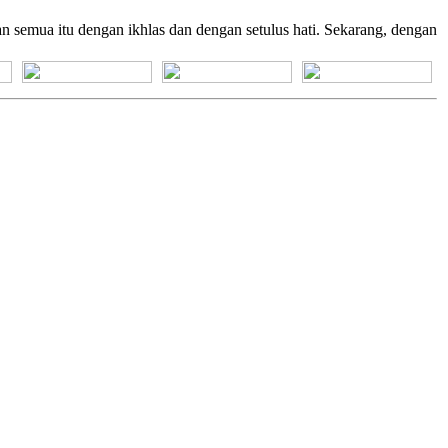
semua itu dengan ikhlas dan dengan setulus hati. Sekarang, dengan
[+] Bhs. Suku
[+] Bhs. Indonesia
[+] Bhs. Inggris