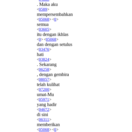
. Maka aku
<
0589
>
mempersembahkan
<
05068
> <
0
>
semua
<
03605
>
itu dengan ikhlas
<
0
> <
05068
>
dan dengan setulus
<
03476
>
hati
<
03824
>
. Sekarang
<
06258
>
, dengan gembira
<
08057
>
telah kulihat
<
07200
>
umat-Mu
<
05971
>
yang hadir
<
04672
>
di sini
<
06311
>
memberikan
<
05068
> <
0
>