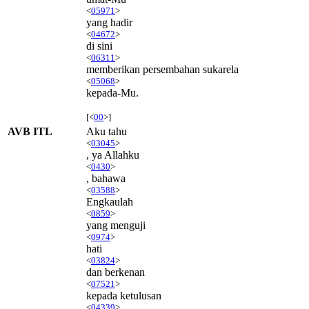
<
05971
>
yang hadir
<
04672
>
di sini
<
06311
>
memberikan persembahan sukarela
<
05068
>
kepada-Mu.
[<
00
>]
AVB ITL
Aku tahu
<
03045
>
, ya Allahku
<
0430
>
, bahawa
<
03588
>
Engkaulah
<
0859
>
yang menguji
<
0974
>
hati
<
03824
>
dan berkenan
<
07521
>
kepada ketulusan
<
04339
>