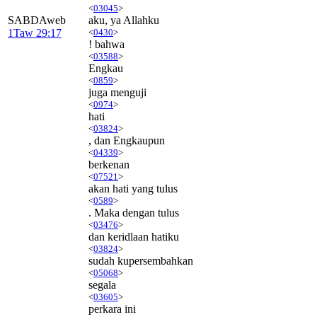
<
03045
>
SABDAweb
aku, ya Allahku
1Taw 29:17
<
0430
>
! bahwa
<
03588
>
Engkau
<
0859
>
juga menguji
<
0974
>
hati
<
03824
>
, dan Engkaupun
<
04339
>
berkenan
<
07521
>
akan hati yang tulus
<
0589
>
. Maka dengan tulus
<
03476
>
dan keridlaan hatiku
<
03824
>
sudah kupersembahkan
<
05068
>
segala
<
03605
>
perkara ini