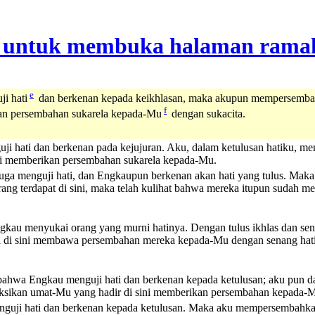
e
i hati
dan berkenan kepada keikhlasan, maka akupun mempersembahk
f
ikan persembahan sukarela kepada-Mu
dengan sukacita.
i hati dan berkenan pada kejujuran. Aku, dalam ketulusan hatiku, m
ini memberikan persembahan sukarela kepada-Mu.
ga menguji hati, dan Engkaupun berkenan akan hati yang tulus. Maka
rang terdapat di sini, maka telah kulihat bahwa mereka itupun suda
ngkau menyukai orang yang murni hatinya. Dengan tulus ikhlas dan s
di sini membawa persembahan mereka kepada-Mu dengan senang hati
 bahwa Engkau menguji hati dan berkenan kepada ketulusan; aku pun 
aksikan umat-Mu yang hadir di sini memberikan persembahan kepada-M
uji hati dan berkenan kepada ketulusan. Maka aku mempersembahkan s