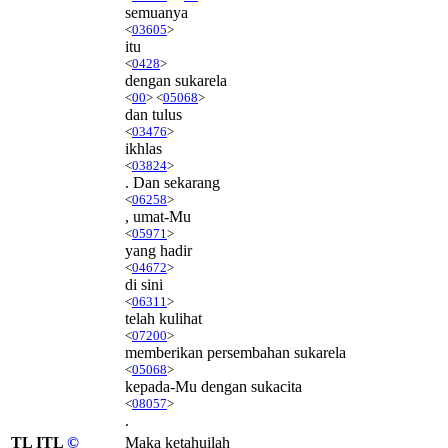
semuanya
<
03605
>
itu
<
0428
>
dengan sukarela
<
00
> <
05068
>
dan tulus
<
03476
>
ikhlas
<
03824
>
. Dan sekarang
<
06258
>
, umat-Mu
<
05971
>
yang hadir
<
04672
>
di sini
<
06311
>
telah kulihat
<
07200
>
memberikan persembahan sukarela
<
05068
>
kepada-Mu dengan sukacita
<
08057
>
.
TL ITL
©
Maka ketahuilah