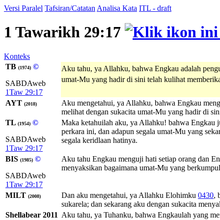
Versi Paralel
Tafsiran/Catatan
Analisa Kata
ITL - draft
1 Tawarikh 29:17
Konteks
TB
©
Aku tahu, ya Allahku, bahwa Engkau adalah penguj
(1974)
umat-Mu yang hadir di sini telah kulihat member
SABDAweb
1Taw 29:17
AYT
Aku mengetahui, ya Allahku, bahwa Engkau menguj
(2018)
melihat dengan sukacita umat-Mu yang hadir di s
TL
©
Maka ketahuilah aku, ya Allahku! bahwa Engkau ju
(1954)
perkara ini, dan adapun segala umat-Mu yang seka
SABDAweb
segala keridlaan hatinya.
1Taw 29:17
BIS
©
Aku tahu Engkau menguji hati setiap orang dan E
(1985)
menyaksikan bagaimana umat-Mu yang berkumpul 
SABDAweb
1Taw 29:17
MILT
Dan aku mengetahui, ya
Allahku
Elohimku
0430
,
(2008)
sukarela; dan sekarang aku dengan sukacita meny
Shellabear 2011
Aku tahu, ya Tuhanku, bahwa Engkaulah yang meng