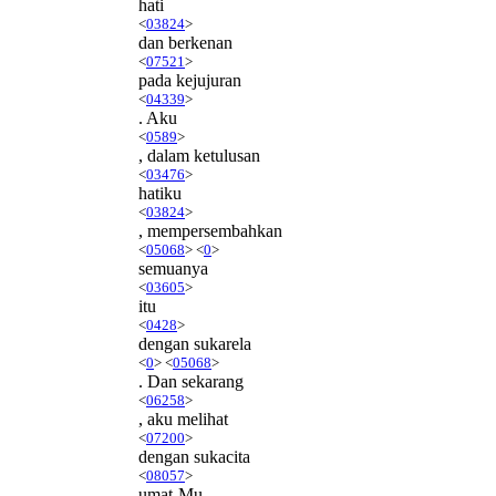
hati
<
03824
>
dan berkenan
<
07521
>
pada kejujuran
<
04339
>
. Aku
<
0589
>
, dalam ketulusan
<
03476
>
hatiku
<
03824
>
, mempersembahkan
<
05068
> <
0
>
semuanya
<
03605
>
itu
<
0428
>
dengan sukarela
<
0
> <
05068
>
. Dan sekarang
<
06258
>
, aku melihat
<
07200
>
dengan sukacita
<
08057
>
umat-Mu