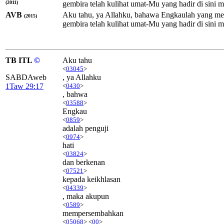
(2011)
gembira telah kulihat umat-Mu yang hadir di sini
AVB
Aku tahu, ya Allahku, bahawa Engkaulah yang men
(2015)
gembira telah kulihat umat-Mu yang hadir di sini
TB ITL
©
Aku tahu
<
03045
>
SABDAweb
, ya Allahku
1Taw 29:17
<
0430
>
, bahwa
<
03588
>
Engkau
<
0859
>
adalah penguji
<
0974
>
hati
<
03824
>
dan berkenan
<
07521
>
kepada keikhlasan
<
04339
>
, maka akupun
<
0589
>
mempersembahkan
<
05068
> <
00
>