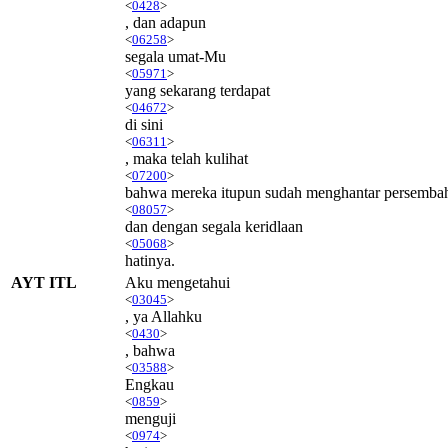
<
0428
>
, dan adapun
<
06258
>
segala umat-Mu
<
05971
>
yang sekarang terdapat
<
04672
>
di sini
<
06311
>
, maka telah kulihat
<
07200
>
bahwa mereka itupun sudah menghantar persemba
<
08057
>
dan dengan segala keridlaan
<
05068
>
hatinya.
AYT ITL
Aku mengetahui
<
03045
>
, ya Allahku
<
0430
>
, bahwa
<
03588
>
Engkau
<
0859
>
menguji
<
0974
>