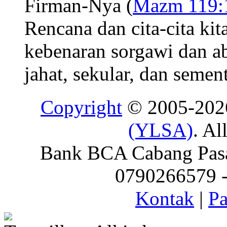
Firman-Nya (
Mazm 119:
Rencana dan cita-cita kit
kebenaran sorgawi dan a
jahat, sekular, dan sement
Copyright
© 2005-20
(YLSA)
. Al
Bank BCA Cabang Pasar
0790266579 - 
Kontak
|
Pa