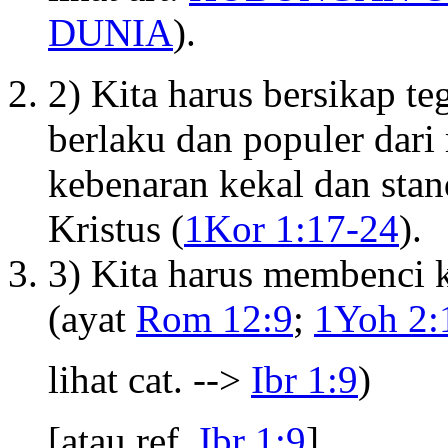
DUNIA
).
2) Kita harus bersikap te
berlaku dan populer dari
kebenaran kekal dan sta
Kristus (
1Kor 1:17-24
).
3) Kita harus membenci 
(ayat
Rom 12:9
;
1Yoh 2:
lihat cat. -->
Ibr 1:9
)
[atau ref.
Ibr 1:9
]