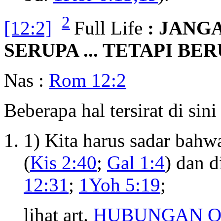
2
[12:2]
Full Life
: JANG
SERUPA ... TETAPI BE
Nas :
Rom 12:2
Beberapa hal tersirat di sini
1) Kita harus sadar bahwa
(
Kis 2:40
;
Gal 1:4
) dan d
12:31
;
1Yoh 5:19
;
lihat art.
HUBUNGAN O