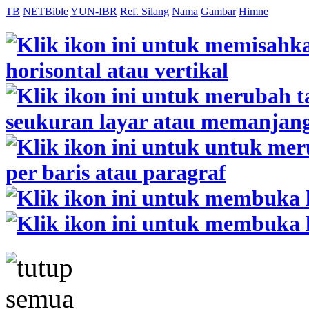
TB
NETBible
YUN-IBR
Ref. Silang
Nama
Gambar
Himne