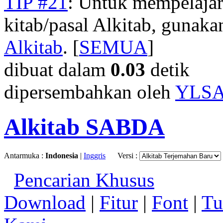
TIP #21
: Untuk mempelajar
kitab/pasal Alkitab, gunak
Alkitab
. [
SEMUA
]
dibuat dalam
0.03
detik
dipersembahkan oleh
YLS
Alkitab SABDA
Antarmuka :
Indonesia
|
Inggris
Versi :
Pencarian Khusus
Download
|
Fitur
|
Font
|
Tu