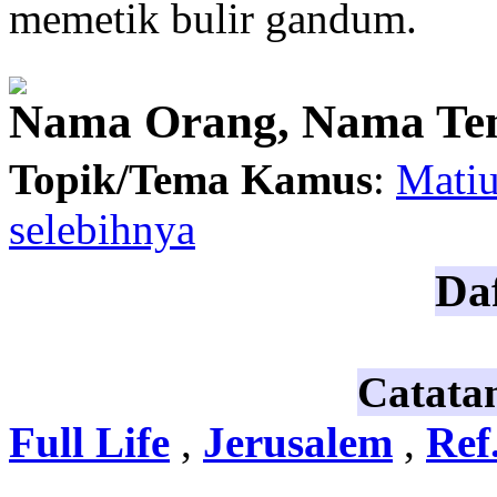
memetik
bulir gandum
.
Nama Orang, Nama Te
Topik/Tema Kamus
:
Matius
selebihnya
Daf
Catata
Full Life
,
Jerusalem
,
Ref