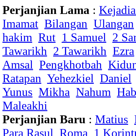
Perjanjian Lama
:
Kejadi
Imamat
Bilangan
Ulangan
hakim
Rut
1 Samuel
2 Sa
Tawarikh
2 Tawarikh
Ezra
Amsal
Pengkhotbah
Kidu
Ratapan
Yehezkiel
Daniel
Yunus
Mikha
Nahum
Hab
Maleakhi
Perjanjian Baru
:
Matius
Para Rasul
Roma
1 Korint