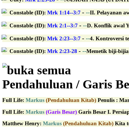
-
--
Constable (ID)
:
Mrk 1:14--3:7
II. Pelayanan a
-
--
Constable (ID)
:
Mrk 2:1--3:7
D. Konflik awal 
-
--
Constable (ID)
:
Mrk 2:23--3:7
4. Kontroversi t
-
--
Constable (ID)
:
Mrk 2:23-28
Memetik biji-bijia
buka semua
Pendahuluan / Garis Be
Full Life
:
Markus
(Pendahuluan Kitab)
Penulis : Mar
Full Life
:
Markus
(Garis Besar)
Garis Besar I. Persia
Matthew Henry
:
Markus
(Pendahuluan Kitab)
Kita t