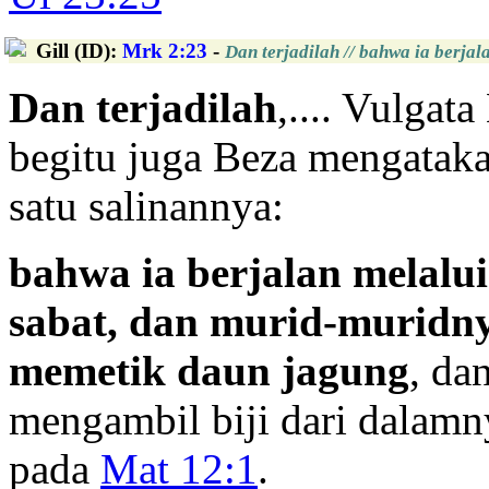
Gill (ID)
:
Mrk 2:23
-
Dan terjadilah // bahwa ia berja
Dan terjadilah
,.... Vulgat
begitu juga Beza mengataka
satu salinannya:
bahwa ia berjalan melalu
sabat, dan murid-muridny
memetik daun jagung
, da
mengambil biji dari dalamn
pada
Mat 12:1
.