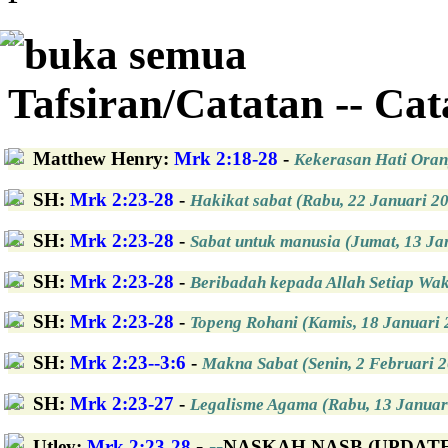
buka semua
Tafsiran/Catatan -- Ca
Matthew Henry
:
Mrk 2:18-28
-
Kekerasan Hati Oran
SH
:
Mrk 2:23-28
-
Hakikat sabat (Rabu, 22 Januari 2
SH
:
Mrk 2:23-28
-
Sabat untuk manusia (Jumat, 13 Ja
SH
:
Mrk 2:23-28
-
Beribadah kepada Allah Setiap Wak
SH
:
Mrk 2:23-28
-
Topeng Rohani (Kamis, 18 Januari 
SH
:
Mrk 2:23--3:6
-
Makna Sabat (Senin, 2 Februari 
SH
:
Mrk 2:23-27
-
Legalisme Agama (Rabu, 13 Januar
-
--
Utley
:
Mrk 2:23-28
NASKAH NASB (UPDATED)