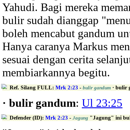
Yahudi. Bagi mereka mema
bulir sudah dianggap "menua
boleh mencabut gandum untu
Hanya caranya Markus men
sesuai dengan cerita selanj
membiarkannya begitu.
Ref. Silang FULL
:
Mrk 2:23
-
· bulir
bulir gandum
· bulir gandum
:
Ul 23:25
Defender (ID)
:
Mrk 2:23
-
"Jagung" ini buk
Jagung