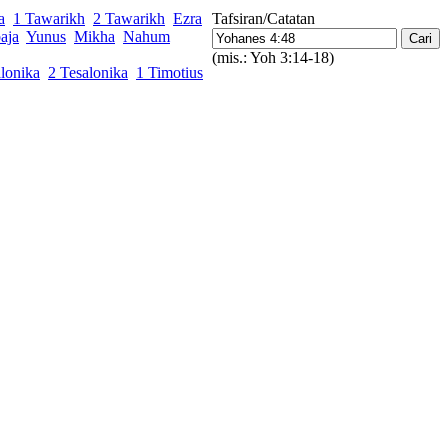
a
1 Tawarikh
2 Tawarikh
Ezra
Tafsiran/Catatan
aja
Yunus
Mikha
Nahum
(mis.: Yoh 3:14-18)
lonika
2 Tesalonika
1 Timotius