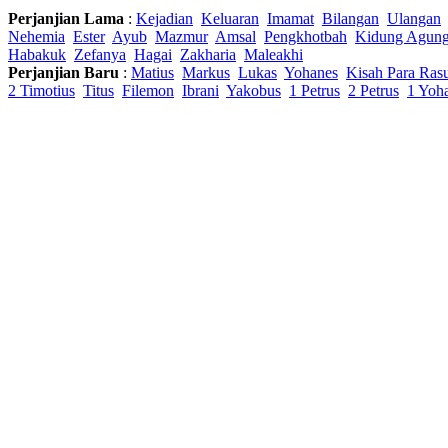
Perjanjian Lama
:
Kejadian
Keluaran
Imamat
Bilangan
Ulangan
Nehemia
Ester
Ayub
Mazmur
Amsal
Pengkhotbah
Kidung Agun
Habakuk
Zefanya
Hagai
Zakharia
Maleakhi
Perjanjian Baru
:
Matius
Markus
Lukas
Yohanes
Kisah Para Ras
2 Timotius
Titus
Filemon
Ibrani
Yakobus
1 Petrus
2 Petrus
1 Yoh