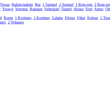
Yosua
Hakim-hakim
Rut
1 Samuel
2 Samuel
1 Raja-raja
2 Raja-raj
g
Yesaya
Yeremia
Ratapan
Yehezkiel
Daniel
Hosea
Yoel
Amos
Ob
ul
Roma
1 Korintus
2 Korintus
Galatia
Efesus
Filipi
Kolose
1 Tesa
anes
2 Yohanes