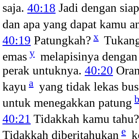
saja.
40:18
Jadi dengan sia
dan apa yang dapat kamu a
x
40:19
Patungkah?
Tukang
y
emas
melapisinya dengan
perak untuknya.
40:20
Oran
a
kayu
yang tidak lekas bus
untuk menegakkan patung
40:21
Tidakkah kamu tahu?
e
Tidakkah diberitahukan
k