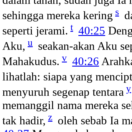
s
sehingga mereka kering
da
t
seperti jerami.
40:25
Deng
u
Aku,
seakan-akan Aku sep
v
Mahakudus.
40:26
Arahka
lihatlah: siapa yang mencip
y
menyuruh segenap tentara
memanggil nama mereka sek
z
tak hadir,
oleh sebab Ia m