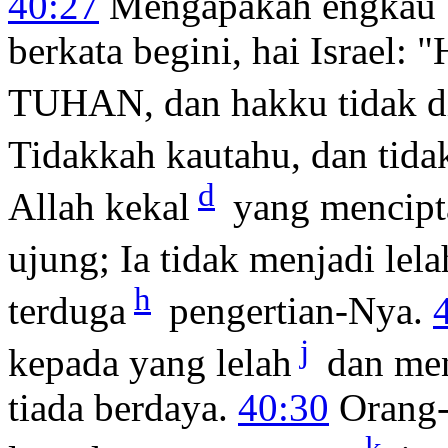
40:27
Mengapakah engkau b
berkata begini, hai Israel:
TUHAN, dan hakku tidak di
Tidakkah kautahu, dan tid
d
Allah kekal
yang mencipt
ujung; Ia tidak menjadi lela
h
terduga
pengertian-Nya.
j
kepada yang lelah
dan men
tiada berdaya.
40:30
Orang-
k