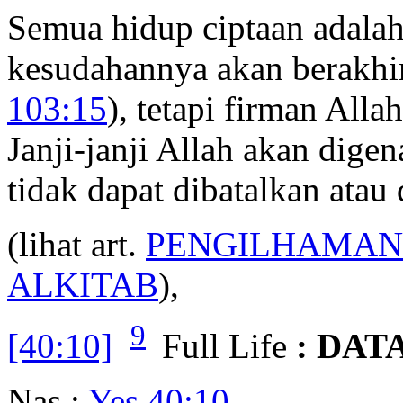
Semua hidup ciptaan adala
kesudahannya akan berakhi
103:15
), tetapi firman All
Janji-janji Allah akan dig
tidak dapat dibatalkan atau
(lihat art.
PENGILHAMAN
ALKITAB
),
9
[40:10]
Full Life
: DA
Nas :
Yes 40:10