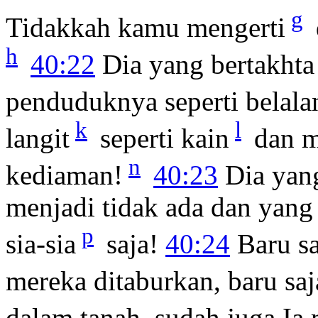
g
Tidakkah kamu mengerti
h
40:22
Dia yang bertakhta
penduduknya seperti belala
k
l
langit
seperti kain
dan m
n
kediaman!
40:23
Dia yan
menjadi tidak ada dan yan
p
sia-sia
saja!
40:24
Baru sa
mereka ditaburkan, baru sa
dalam tanah, sudah juga Ia