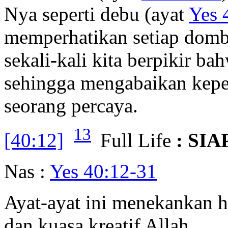
Nya seperti debu (ayat
Yes 
memperhatikan setiap domba
sekali-kali kita berpikir b
sehingga mengabaikan keper
seorang percaya.
13
[40:12]
Full Life
: SI
Nas :
Yes 40:12-31
Ayat-ayat ini menekankan h
dan kuasa kreatif Allah