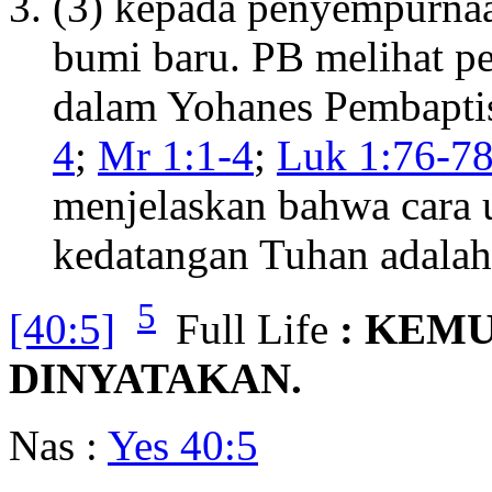
(3) kepada penyempurnaa
bumi baru. PB melihat p
dalam Yohanes Pembaptis
4
;
Mr 1:1-4
;
Luk 1:76-7
menjelaskan bahwa cara 
kedatangan Tuhan adalah 
5
[40:5]
Full Life
: KEM
DINYATAKAN.
Nas :
Yes 40:5