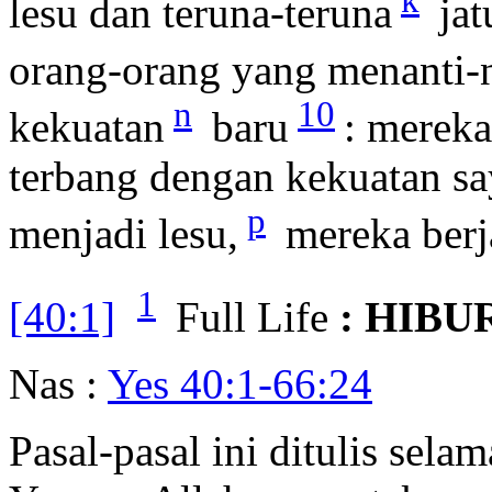
lesu dan teruna-teruna
jat
orang-orang yang menanti-
n
10
kekuatan
baru
: merek
terbang dengan kekuatan sa
p
menjadi lesu,
mereka berja
1
[40:1]
Full Life
: HIB
Nas :
Yes 40:1-66:24
Pasal-pasal ini ditulis sela