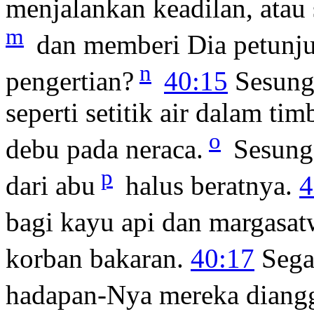
menjalankan keadilan, atau
m
dan memberi Dia petunju
n
pengertian?
40:15
Sesung
seperti setitik air dalam ti
o
debu pada neraca.
Sesungg
p
dari abu
halus beratnya.
4
bagi kayu api dan margasa
korban bakaran.
40:17
Sega
hadapan-Nya mereka diangg