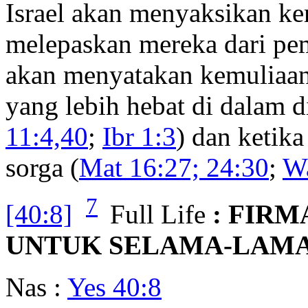
Israel akan menyaksikan ke
melepaskan mereka dari pem
akan menyatakan kemuliaan
yang lebih hebat di dalam di
11:4,40
;
Ibr 1:3
) dan ketika
sorga (
Mat 16:27; 24:30
;
W
7
[40:8]
Full Life
: FIRM
UNTUK SELAMA-LAMA
Nas :
Yes 40:8