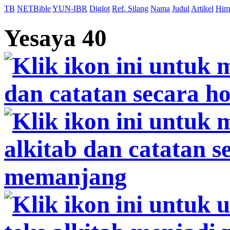
TB
NETBible
YUN-IBR
Diglot
Ref. Silang
Nama
Judul
Artikel
Him
Yesaya 40