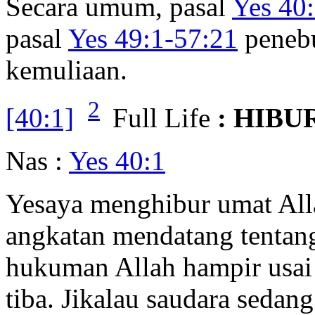
Secara umum, pasal
Yes 40
pasal
Yes 49:1-57:21
peneb
kemuliaan.
2
[40:1]
Full Life
: HIB
Nas :
Yes 40:1
Yesaya menghibur umat All
angkatan mendatang tentan
hukuman Allah hampir usai 
tiba. Jikalau saudara sedan