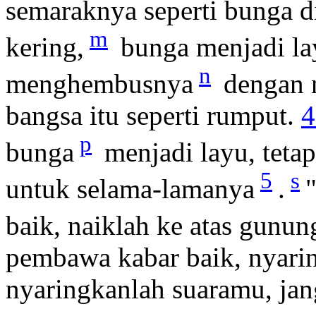
semaraknya seperti bunga d
m
kering,
bunga menjadi l
n
menghembusnya
dengan 
bangsa itu seperti rumput.
4
p
bunga
menjadi layu, tetap
5
s
untuk selama-lamanya
.
baik, naiklah ke atas gunun
pembawa kabar baik, nyari
nyaringkanlah suaramu, jan