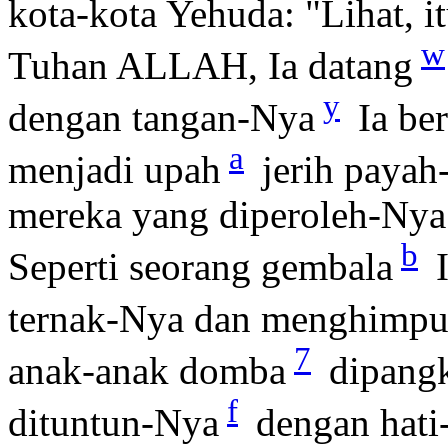
kota-kota Yehuda: "Lihat, i
w
Tuhan ALLAH, Ia datang
y
dengan tangan-Nya
Ia ber
a
menjadi upah
jerih payah
mereka yang diperoleh-Nya
b
Seperti seorang gembala
I
ternak-Nya dan menghimpu
7
anak-anak domba
dipang
f
dituntun-Nya
dengan hati-