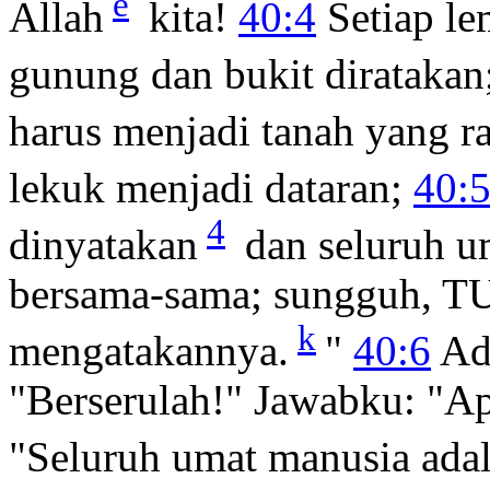
e
Allah
kita!
40:4
Setiap le
gunung dan bukit diratakan
harus menjadi tanah yang ra
lekuk menjadi dataran;
40:
4
dinyatakan
dan seluruh u
bersama-sama; sungguh, TU
k
mengatakannya.
"
40:6
Ada
"Berserulah!" Jawabku: "A
"Seluruh umat manusia adal