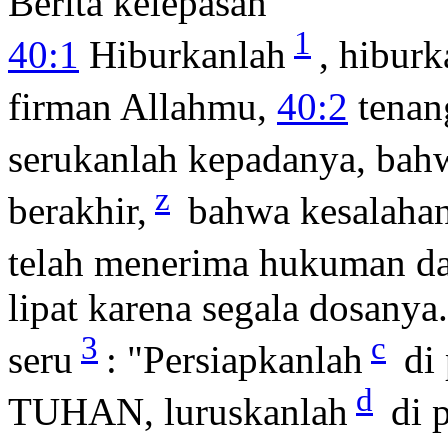
Berita kelepasan
1
40:1
Hiburkanlah
, hiburk
firman Allahmu,
40:2
tenan
serukanlah kepadanya, ba
z
berakhir,
bahwa kesalahan
telah menerima hukuman d
lipat karena segala dosanya
3
c
seru
: "Persiapkanlah
di 
d
TUHAN, luruskanlah
di p