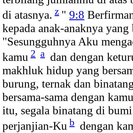
z
di atasnya.
"
9:8
Berfirman
kepada anak-anaknya yang 
"Sesungguhnya Aku mengad
2
a
kamu
dan dengan ketu
makhluk hidup yang bersa
burung, ternak dan binatang
bersama-sama dengan kamu, 
itu, segala binatang di bum
b
perjanjian-Ku
dengan ka