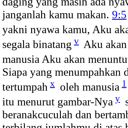
daging yang masih ada nya
janganlah kamu makan.
9:5
yakni nyawa kamu, Aku aka
v
segala binatang
Aku akan 
manusia Aku akan menuntu
Siapa yang menumpahkan d
x
1
tertumpah
oleh manusia
y
itu menurut gambar-Nya
s
beranakcuculah dan bertam
terbilang jumlahmu di atas