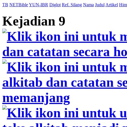
TB
NETBible
YUN-IBR
Diglot
Ref. Silang
Nama
Judul
Artikel
Him
Kejadian 9