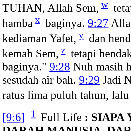
w
TUHAN, Allah Sem,
teta
x
hamba
baginya.
9:27
Alla
y
kediaman Yafet,
dan henda
z
kemah Sem,
tetapi henda
baginya."
9:28
Nuh masih hi
sesudah air bah.
9:29
Jadi 
ratus lima puluh tahun, lalu 
1
[9:6]
Full Life
: SIAP
DARAH MANUSIA, DA