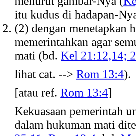
menurut gambar-Nya (
Ke
itu kudus di hadapan-Ny
(2) dengan menetapkan h
memerintahkan agar sem
mati (bd.
Kel 21:12,14; 
lihat cat. -->
Rom 13:4
).
[atau ref.
Rom 13:4
]
Kekuasaan pemerintah u
dalam hukuman mati dite