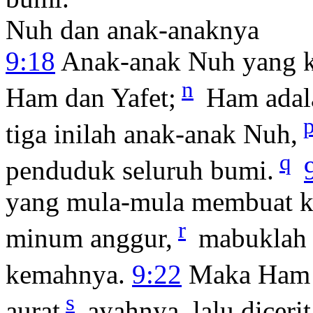
Nuh dan anak-anaknya
9:18
Anak-anak Nuh yang ke
n
Ham dan Yafet;
Ham adal
tiga inilah anak-anak Nuh,
q
penduduk seluruh bumi.
yang mula-mula membuat k
r
minum anggur,
mabuklah 
kemahnya.
9:22
Maka Ham
s
aurat
ayahnya, lalu dicer