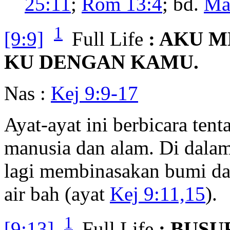
25:11
;
Rom 13:4
; bd.
Ma
1
[9:9]
Full Life
: AKU 
KU DENGAN KAMU.
Nas :
Kej 9:9-17
Ayat-ayat ini berbicara ten
manusia dan alam. Di dalam
lagi membinasakan bumi d
air bah (ayat
Kej 9:11,15
).
1
[9:13]
Full Life
: BUSU