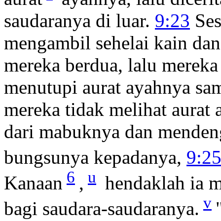
saudaranya di luar.
9:23
Ses
mengambil sehelai kain d
mereka berdua, lalu mereka
menutupi aurat ayahnya sam
mereka tidak melihat aurat
dari mabuknya dan mendeng
bungsunya kepadanya,
9:2
6
u
Kanaan
,
hendaklah ia m
v
bagi saudara-saudaranya.