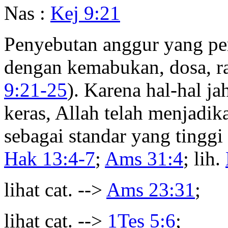
Nas :
Kej 9:21
Penyebutan anggur yang pe
dengan kemabukan, dosa, ra
9:21-25
). Karena hal-hal j
keras, Allah telah menjadi
sebagai standar yang tingg
Hak 13:4-7
;
Ams 31:4
; lih.
lihat cat. -->
Ams 23:31
;
lihat cat. -->
1Tes 5:6
;