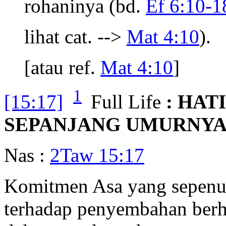
rohaninya (bd.
Ef 6:10-1
lihat cat. -->
Mat 4:10
).
[atau ref.
Mat 4:10
]
1
[15:17]
Full Life
: HAT
SEPANJANG UMURNYA
Nas :
2Taw 15:17
Komitmen Asa yang sepenu
terhadap penyembahan berh