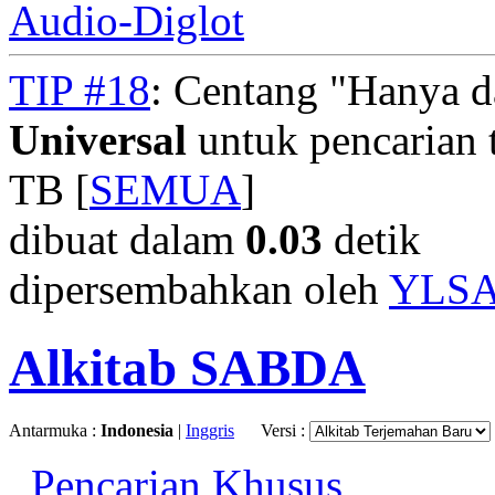
Audio-Diglot
TIP #18
: Centang "Hanya 
Universal
untuk pencarian t
TB [
SEMUA
]
dibuat dalam
0.03
detik
dipersembahkan oleh
YLS
Alkitab SABDA
Antarmuka :
Indonesia
|
Inggris
Versi :
Pencarian Khusus