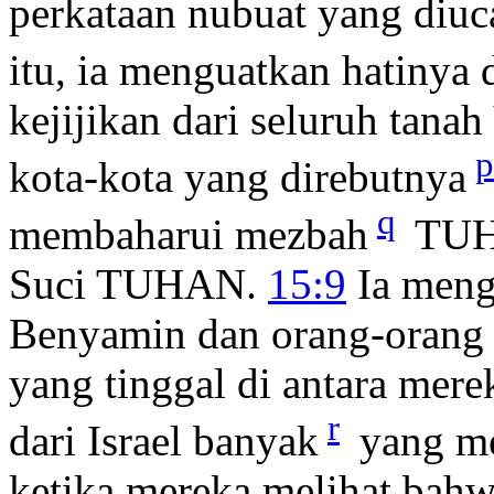
perkataan nubuat yang diuc
itu, ia menguatkan hatiny
kejijikan dari seluruh tan
p
kota-kota yang direbutnya
q
membaharui mezbah
TUHA
Suci TUHAN.
15:9
Ia meng
Benyamin dan orang-orang
yang tinggal di antara mere
r
dari Israel banyak
yang me
ketika mereka melihat bah