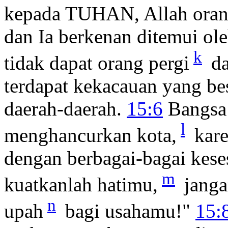
kepada TUHAN, Allah orang
dan Ia berkenan ditemui ol
k
tidak dapat orang pergi
da
terdapat kekacauan yang be
daerah-daerah.
15:6
Bangsa 
l
menghancurkan kota,
kare
dengan berbagai-bagai kes
m
kuatkanlah hatimu,
janga
n
upah
bagi usahamu!"
15: