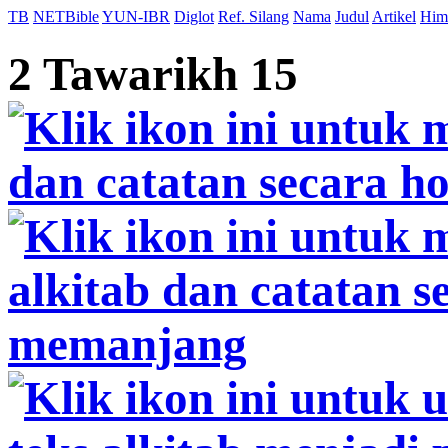
TB
NETBible
YUN-IBR
Diglot
Ref. Silang
Nama
Judul
Artikel
Him
2 Tawarikh 15