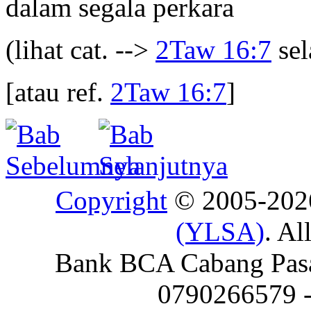
dalam segala perkara
(lihat cat. -->
2Taw 16:7
sel
[atau ref.
2Taw 16:7
]
Copyright
© 2005-20
(YLSA)
. Al
Bank BCA Cabang Pasar
0790266579 - 