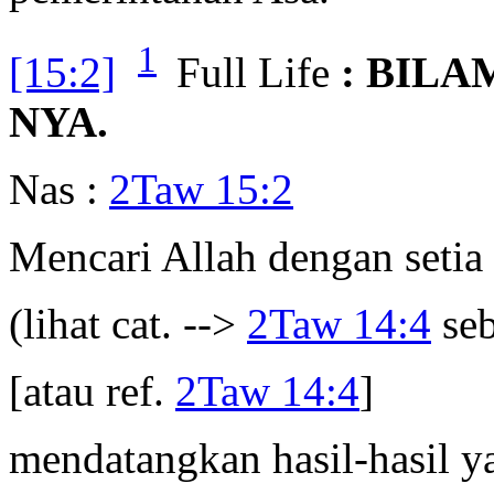
1
[15:2]
Full Life
: BIL
NYA.
Nas :
2Taw 15:2
Mencari Allah dengan setia
(lihat cat. -->
2Taw 14:4
se
[atau ref.
2Taw 14:4
]
mendatangkan hasil-hasil y