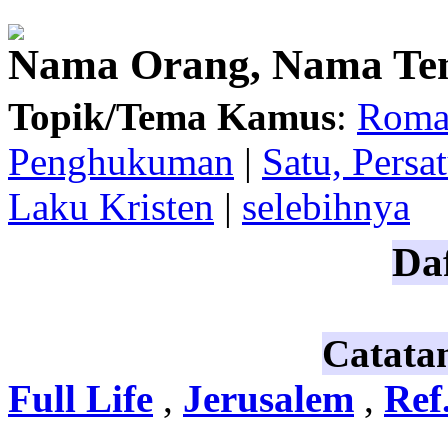
Nama Orang, Nama Te
Topik/Tema Kamus
:
Roma,
Penghukuman
|
Satu, Persa
Laku Kristen
|
selebihnya
Daf
Catata
Full Life
,
Jerusalem
,
Ref