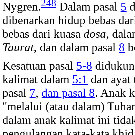
248
Nygren.
Dalam pasal
5
d
dibenarkan hidup bebas dar
bebas dari kuasa
dosa
, dal
Taurat
, dan dalam pasal
8
b
Kesatuan pasal
5-8
didukung
kalimat dalam
5:1
dan ayat 
pasal
7
,
dan pasal 8
. Anak k
"melalui (atau dalam) Tuhan
dalam anak kalimat ini tidak
pengulangan kata-kata khid