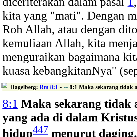
diceriterakan dalam pasal
1
kita yang "mati". Dengan m
Roh Allah, atau dengan di
kemuliaan Allah, kita menja
menguraikan bagaimana kit
kuasa kebangkitanNya" (se
-
--
Hagelberg
:
Rm 8:1
8:1 Maka sekarang tidak a
8:1
Maka sekarang tidak
yang ada di dalam Kristu
447
hidup
menurut daging,