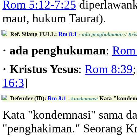
Rom 5:12-7:25
diperlawank
maut, hukum Taurat).
Ref. Silang FULL
:
Rm 8:1
-
ada penghukuman // Kris
· ada penghukuman
:
Rom 
· Kristus Yesus
:
Rom 8:39
16:3
]
Defender (ID)
:
Rm 8:1
-
Kata "kondemna
kondemnasi
Kata "kondemnasi" sama da
"penghakiman." Seorang Kri