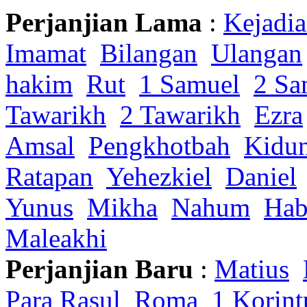
Perjanjian Lama
:
Kejadi
Imamat
Bilangan
Ulangan
hakim
Rut
1 Samuel
2 Sa
Tawarikh
2 Tawarikh
Ezra
Amsal
Pengkhotbah
Kidu
Ratapan
Yehezkiel
Daniel
Yunus
Mikha
Nahum
Hab
Maleakhi
Perjanjian Baru
:
Matius
Para Rasul
Roma
1 Korint