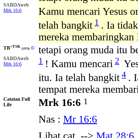
SABDAweb
Kamu mencari Yesus or
Mrk 16:6
1
telah bangkit
. Ia tida
mereka membaringkan 
+TSK
tetapi orang muda itu b
TB
©
(1974)
1
2
SABDAweb
! Kamu mencari
Yes
Mrk 16:6
4
itu. Ia telah bangkit
. 
tempat mereka membar
Catatan Full
1
Mrk 16:6
Life
Nas :
Mr 16:6
Lihat cat. -->
Mat 28:6
.