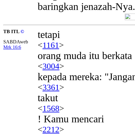
baringkan jenazah-Nya
TB ITL
©
tetapi
SABDAweb
<
1161
>
Mrk 16:6
orang muda itu berkata
<
3004
>
kepada mereka: "Janga
<
3361
>
takut
<
1568
>
! Kamu mencari
<
2212
>