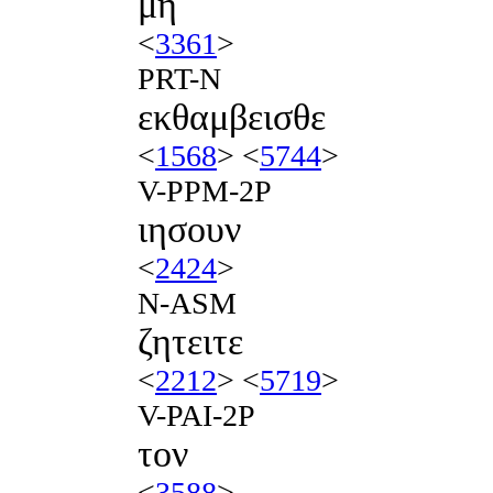
μη
<
3361
>
PRT-N
εκθαμβεισθε
<
1568
> <
5744
>
V-PPM-2P
ιησουν
<
2424
>
N-ASM
ζητειτε
<
2212
> <
5719
>
V-PAI-2P
τον
<
3588
>