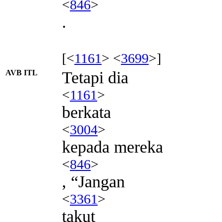
<
846
>
.
[<
1161
> <
3699
>]
AVB ITL
Tetapi dia
<
1161
>
berkata
<
3004
>
kepada mereka
<
846
>
, “Jangan
<
3361
>
takut