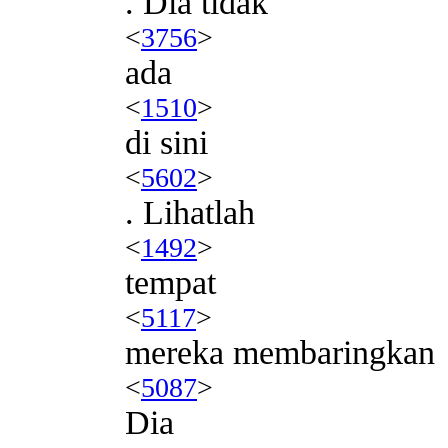
. Dia tidak
<
3756
>
ada
<
1510
>
di sini
<
5602
>
. Lihatlah
<
1492
>
tempat
<
5117
>
mereka membaringkan
<
5087
>
Dia