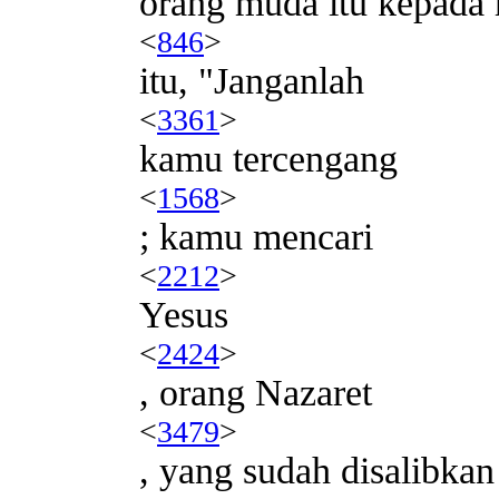
orang muda itu kepada
<
846
>
itu, "Janganlah
<
3361
>
kamu tercengang
<
1568
>
; kamu mencari
<
2212
>
Yesus
<
2424
>
, orang Nazaret
<
3479
>
, yang sudah disalibkan