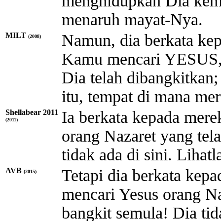
menghidupkan Dia kemba
menaruh mayat-Nya.
MILT
Namun, dia berkata ke
(2008)
Kamu mencari YESUS, o
Dia telah dibangkitkan; 
itu, tempat di mana m
Shellabear 2011
Ia berkata kepada mere
(2011)
orang Nazaret yang telah
tidak ada di sini. Lihat
AVB
Tetapi dia berkata kep
(2015)
mencari Yesus orang Naz
bangkit semula! Dia tid