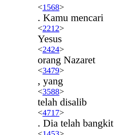
<
1568
>
. Kamu mencari
<
2212
>
Yesus
<
2424
>
orang Nazaret
<
3479
>
, yang
<
3588
>
telah disalib
<
4717
>
. Dia telah bangkit
<
1453
>