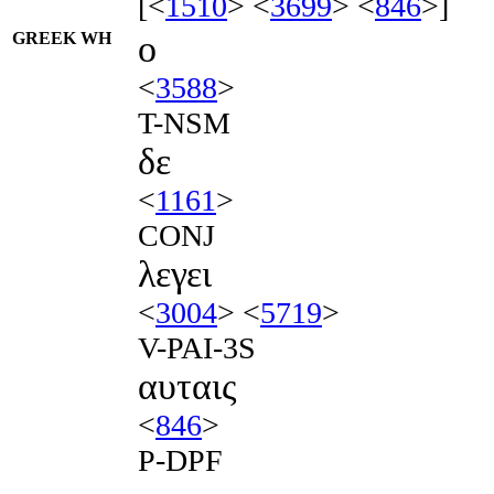
[<
1510
> <
3699
> <
846
>]
GREEK WH
ο
<
3588
>
T-NSM
δε
<
1161
>
CONJ
λεγει
<
3004
> <
5719
>
V-PAI-3S
αυταις
<
846
>
P-DPF