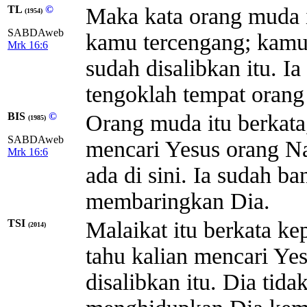
TL
©
Maka kata orang muda i
(1954)
SABDAweb
kamu tercengang; kamu
Mrk 16:6
sudah disalibkan itu. Ia 
tengoklah tempat orang
BIS
©
Orang muda itu berkata,
(1985)
SABDAweb
mencari Yesus orang Naz
Mrk 16:6
ada di sini. Ia sudah ba
membaringkan Dia.
TSI
Malaikat itu berkata ke
(2014)
tahu kalian mencari Ye
disalibkan itu. Dia tida