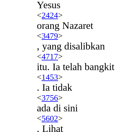
Yesus
<
2424
>
orang Nazaret
<
3479
>
, yang disalibkan
<
4717
>
itu. Ia telah bangkit
<
1453
>
. Ia tidak
<
3756
>
ada di sini
<
5602
>
. Lihat