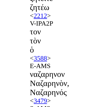
ζητέω
<
2212
>
V-IPA2P
τον
τὸν
ὁ
<
3588
>
E-AMS
ναζαρηνον
Ναζαρηνὸν,
Ναζαρηνός
<
3479
>