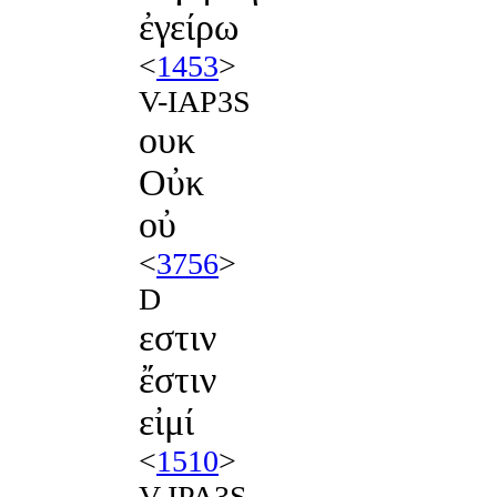
ἐγείρω
<
1453
>
V-IAP3S
ουκ
Οὐκ
οὐ
<
3756
>
D
εστιν
ἔστιν
εἰμί
<
1510
>
V-IPA3S