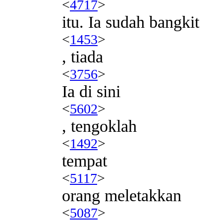
<
4717
>
itu. Ia sudah bangkit
<
1453
>
, tiada
<
3756
>
Ia di sini
<
5602
>
, tengoklah
<
1492
>
tempat
<
5117
>
orang meletakkan
<
5087
>