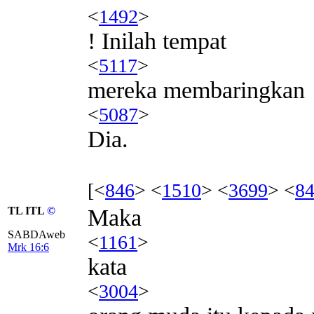
<
1492
>
! Inilah tempat
<
5117
>
mereka membaringkan
<
5087
>
Dia.
[<
846
> <
1510
> <
3699
> <
8
TL ITL
©
Maka
SABDAweb
<
1161
>
Mrk 16:6
kata
<
3004
>