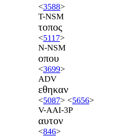
<
3588
>
T-NSM
τοπος
<
5117
>
N-NSM
οπου
<
3699
>
ADV
εθηκαν
<
5087
> <
5656
>
V-AAI-3P
αυτον
<
846
>