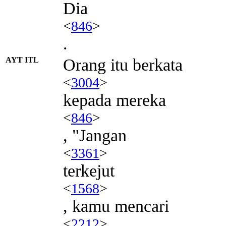
Dia
<
846
>
.
AYT ITL
Orang itu berkata
<
3004
>
kepada mereka
<
846
>
, "Jangan
<
3361
>
terkejut
<
1568
>
, kamu mencari
<
2212
>