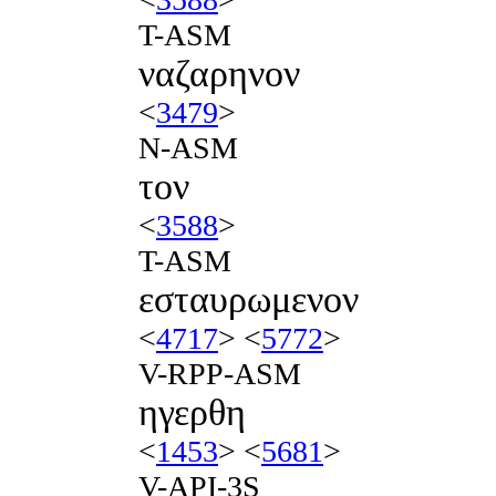
T-ASM
ναζαρηνον
<
3479
>
N-ASM
τον
<
3588
>
T-ASM
εσταυρωμενον
<
4717
> <
5772
>
V-RPP-ASM
ηγερθη
<
1453
> <
5681
>
V-API-3S