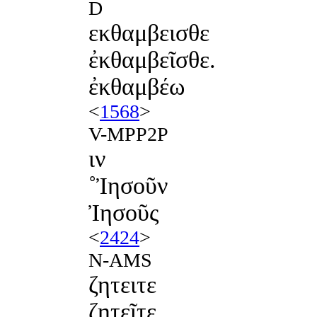
D
εκθαμβεισθε
ἐκθαμβεῖσθε.
ἐκθαμβέω
<
1568
>
V-MPP2P
ιν
˚Ἰησοῦν
Ἰησοῦς
<
2424
>
N-AMS
ζητειτε
ζητεῖτε