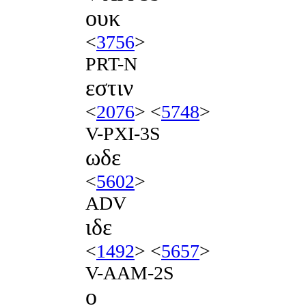
ουκ
<
3756
>
PRT-N
εστιν
<
2076
> <
5748
>
V-PXI-3S
ωδε
<
5602
>
ADV
ιδε
<
1492
> <
5657
>
V-AAM-2S
ο