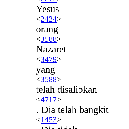
Yesus
<
2424
>
orang
<
3588
>
Nazaret
<
3479
>
yang
<
3588
>
telah disalibkan
<
4717
>
. Dia telah bangkit
<
1453
>