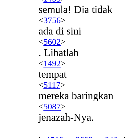
semula! Dia tidak
<
3756
>
ada di sini
<
5602
>
. Lihatlah
<
1492
>
tempat
<
5117
>
mereka baringkan
<
5087
>
jenazah-Nya.