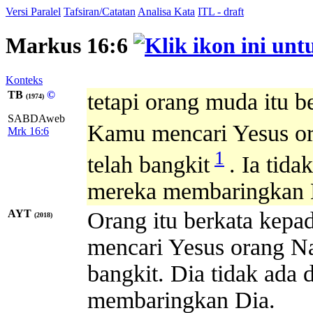
Versi Paralel
Tafsiran/Catatan
Analisa Kata
ITL - draft
Markus 16:6
Konteks
TB
©
tetapi orang muda itu b
(1974)
SABDAweb
Kamu mencari Yesus or
Mrk 16:6
1
telah bangkit
. Ia tida
mereka membaringkan 
AYT
Orang itu berkata kepa
(2018)
mencari Yesus orang Naz
bangkit. Dia tidak ada 
membaringkan Dia.