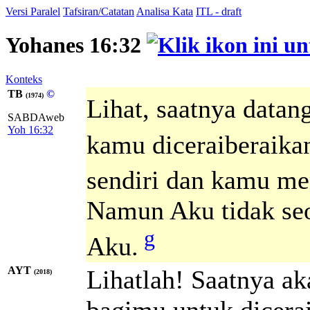
Versi Paralel
Tafsiran/Catatan
Analisa Kata
ITL - draft
Yohanes 16:32
Konteks
TB
©
(1974)
Lihat, saatnya datang
SABDAweb
Yoh 16:32
kamu diceraiberaika
sendiri dan kamu me
Namun Aku tidak seo
g
Aku.
AYT
Lihatlah! Saatnya ak
(2018)
bagimu untuk dicera