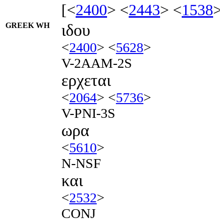
[<
2400
> <
2443
> <
1538
GREEK WH
ιδου
<
2400
> <
5628
>
V-2AAM-2S
ερχεται
<
2064
> <
5736
>
V-PNI-3S
ωρα
<
5610
>
N-NSF
και
<
2532
>
CONJ