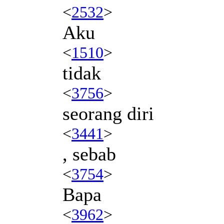
<
2532
>
Aku
<
1510
>
tidak
<
3756
>
seorang diri
<
3441
>
, sebab
<
3754
>
Bapa
<
3962
>