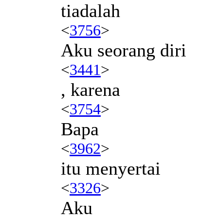
tiadalah
<
3756
>
Aku seorang diri
<
3441
>
, karena
<
3754
>
Bapa
<
3962
>
itu menyertai
<
3326
>
Aku