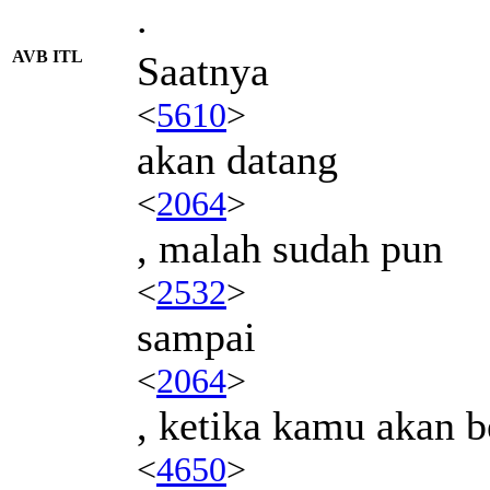
.
AVB ITL
Saatnya
<
5610
>
akan datang
<
2064
>
, malah sudah pun
<
2532
>
sampai
<
2064
>
, ketika kamu akan 
<
4650
>