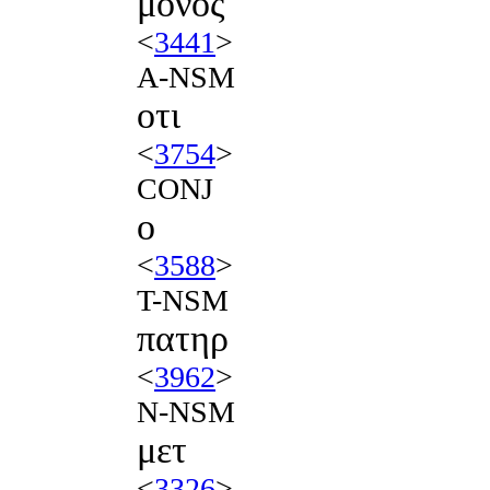
μονος
<
3441
>
A-NSM
οτι
<
3754
>
CONJ
ο
<
3588
>
T-NSM
πατηρ
<
3962
>
N-NSM
μετ
<
3326
>