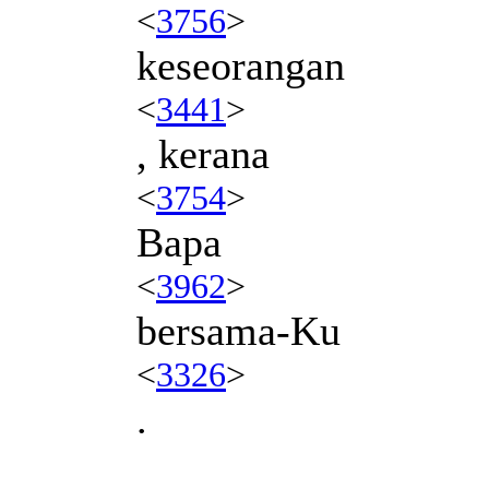
<
3756
>
keseorangan
<
3441
>
, kerana
<
3754
>
Bapa
<
3962
>
bersama-Ku
<
3326
>
.