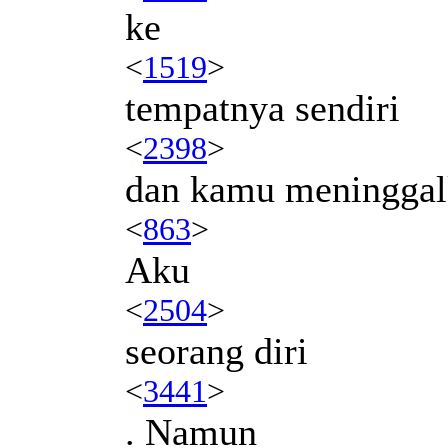
ke
<
1519
>
tempatnya sendiri
<
2398
>
dan kamu meningga
<
863
>
Aku
<
2504
>
seorang diri
<
3441
>
. Namun