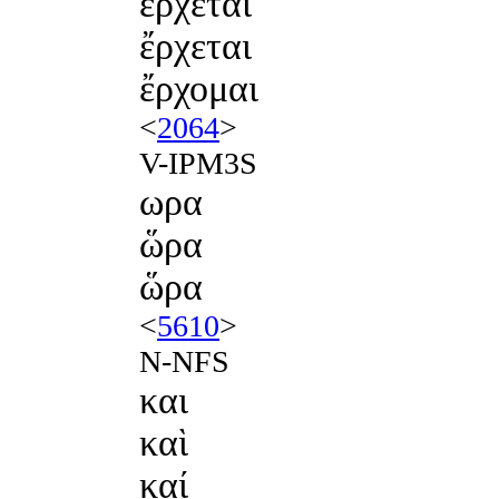
ερχεται
ἔρχεται
ἔρχομαι
<
2064
>
V-IPM3S
ωρα
ὥρα
ὥρα
<
5610
>
N-NFS
και
καὶ
καί