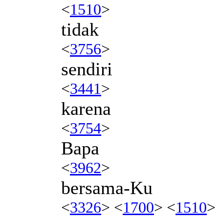
<
1510
>
tidak
<
3756
>
sendiri
<
3441
>
karena
<
3754
>
Bapa
<
3962
>
bersama-Ku
<
3326
> <
1700
> <
1510
>