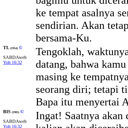
ke tempat asalnya s
sendirian. Akan teta
bersama-Ku.
TL
©
Tengoklah, waktunya
(1954)
SABDAweb
datang, bahwa kamu 
Yoh 16:32
masing ke tempatnya
seorang diri; tetapi 
Bapa itu menyertai 
BIS
©
Ingat! Saatnya akan 
(1985)
SABDAweb
kalian akan diceraib
Yoh 16:32