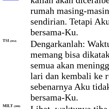
rumah masing-masin
sendirian. Tetapi Ak
bersama-Ku.
TSI
Dengarkanlah: Waktu
(2014)
memang bisa dikataka
semua akan meningga
lari dan kembali ke
sebenarnya Aku tidak
bersama-Ku.
MILT
Lihat, waktunya tiba
(2008)