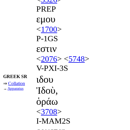
PREP
εμου
<
1700
>
P-1GS
εστιν
<
2076
> <
5748
>
V-PXI-3S
GREEK SR
ιδου
⇒
Collation
Ἰδοὺ,
→
Apparatus
ὁράω
<
3708
>
I-MAM2S