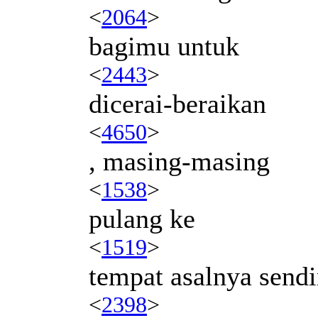
<
2064
>
bagimu untuk
<
2443
>
dicerai-beraikan
<
4650
>
, masing-masing
<
1538
>
pulang ke
<
1519
>
tempat asalnya sendi
<
2398
>