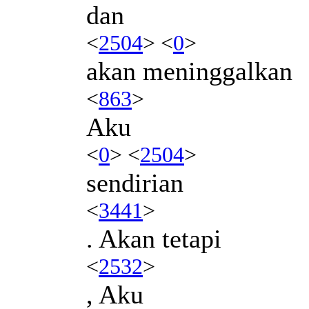
dan
<
2504
> <
0
>
akan meninggalkan
<
863
>
Aku
<
0
> <
2504
>
sendirian
<
3441
>
. Akan tetapi
<
2532
>
, Aku