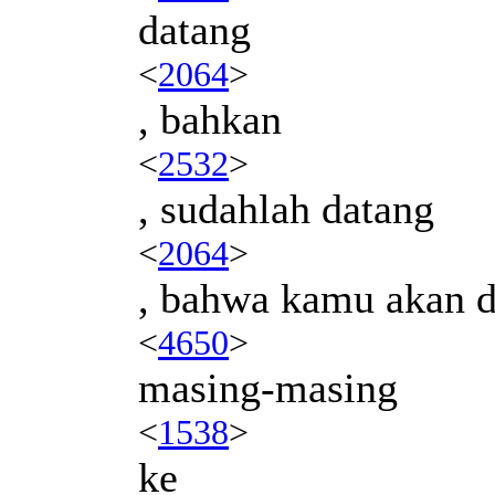
datang
<
2064
>
, bahkan
<
2532
>
, sudahlah datang
<
2064
>
, bahwa kamu akan d
<
4650
>
masing-masing
<
1538
>
ke