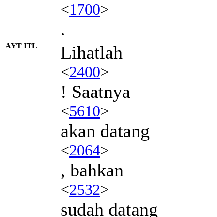
<
1700
>
.
AYT ITL
Lihatlah
<
2400
>
! Saatnya
<
5610
>
akan datang
<
2064
>
, bahkan
<
2532
>
sudah datang