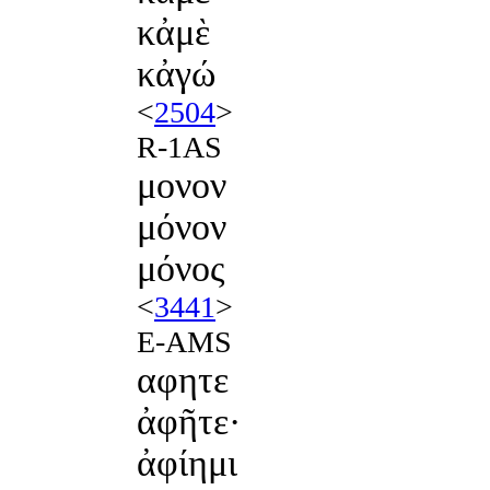
κἀμὲ
κἀγώ
<
2504
>
R-1AS
μονον
μόνον
μόνος
<
3441
>
E-AMS
αφητε
ἀφῆτε·
ἀφίημι