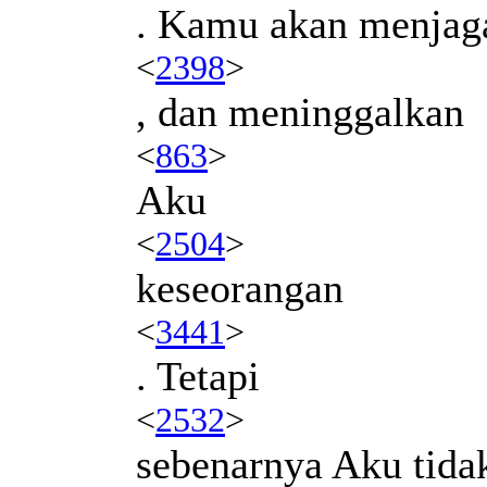
. Kamu akan menjaga
<
2398
>
, dan meninggalkan
<
863
>
Aku
<
2504
>
keseorangan
<
3441
>
. Tetapi
<
2532
>
sebenarnya Aku tida