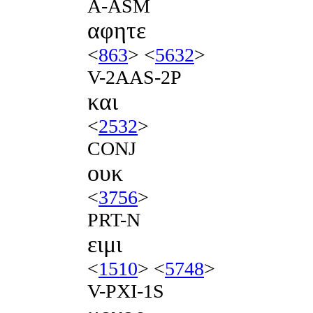
A-ASM
αφητε
<
863
> <
5632
>
V-2AAS-2P
και
<
2532
>
CONJ
ουκ
<
3756
>
PRT-N
ειμι
<
1510
> <
5748
>
V-PXI-1S