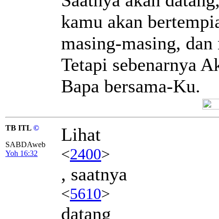
kamu akan bertempia
masing-masing, dan
Tetapi sebenarnya Ak
Bapa bersama-Ku.
TB ITL
©
Lihat
SABDAweb
<
2400
>
Yoh 16:32
, saatnya
<
5610
>
datang