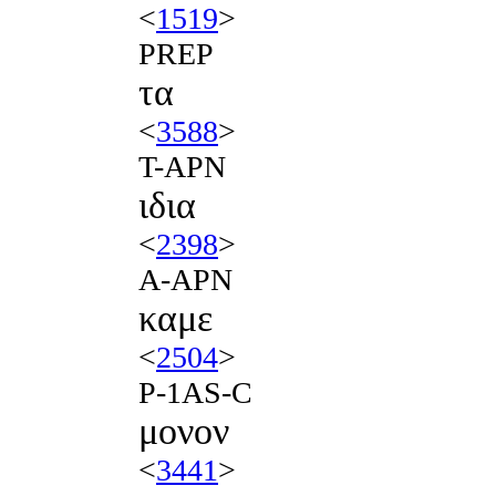
<
1519
>
PREP
τα
<
3588
>
T-APN
ιδια
<
2398
>
A-APN
καμε
<
2504
>
P-1AS-C
μονον
<
3441
>