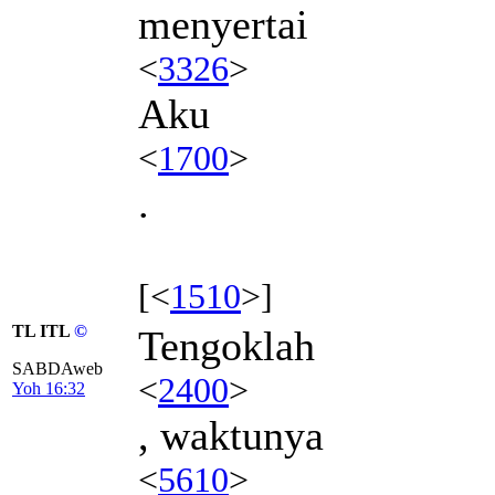
menyertai
<
3326
>
Aku
<
1700
>
.
[<
1510
>]
TL ITL
©
Tengoklah
SABDAweb
<
2400
>
Yoh 16:32
, waktunya
<
5610
>