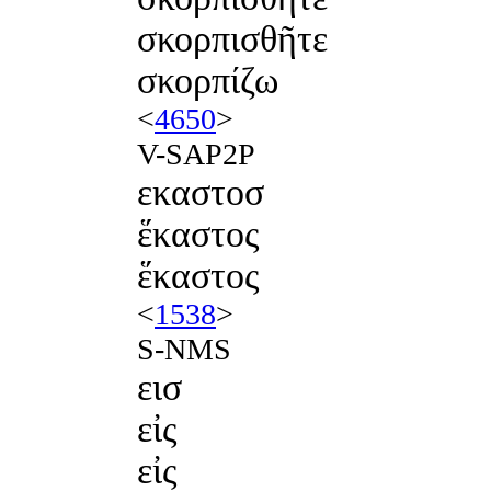
σκορπισθῆτε
σκορπίζω
<
4650
>
V-SAP2P
εκαστοσ
ἕκαστος
ἕκαστος
<
1538
>
S-NMS
εισ
εἰς
εἰς