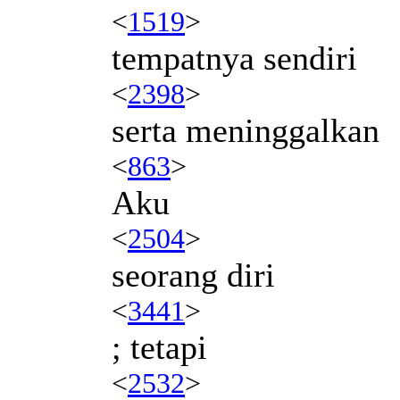
<
1519
>
tempatnya sendiri
<
2398
>
serta meninggalkan
<
863
>
Aku
<
2504
>
seorang diri
<
3441
>
; tetapi
<
2532
>