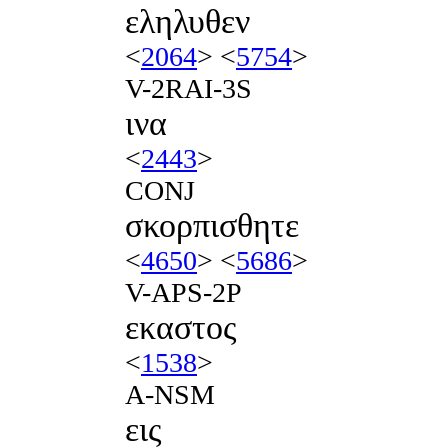
εληλυθεν
<
2064
> <
5754
>
V-2RAI-3S
ινα
<
2443
>
CONJ
σκορπισθητε
<
4650
> <
5686
>
V-APS-2P
εκαστος
<
1538
>
A-NSM
εις