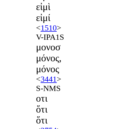
εἰμὶ
εἰμί
<
1510
>
V-IPA1S
μονοσ
μόνος,
μόνος
<
3441
>
S-NMS
οτι
ὅτι
ὅτι