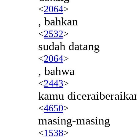
<
2064
>
, bahkan
<
2532
>
sudah datang
<
2064
>
, bahwa
<
2443
>
kamu diceraiberaika
<
4650
>
masing-masing
<
1538
>