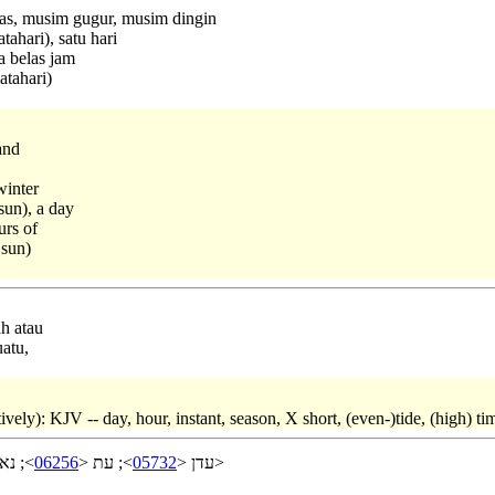
as, musim gugur, musim dingin
tahari), satu hari
a belas jam
atahari)
and
winter
sun), a day
urs of
 sun)
ah atau
uatu,
ively): KJV -- day, hour, instant, season, X short, (even-)tide, (high) ti
נאח <
06256
>; עת <
05732
עדן <
>