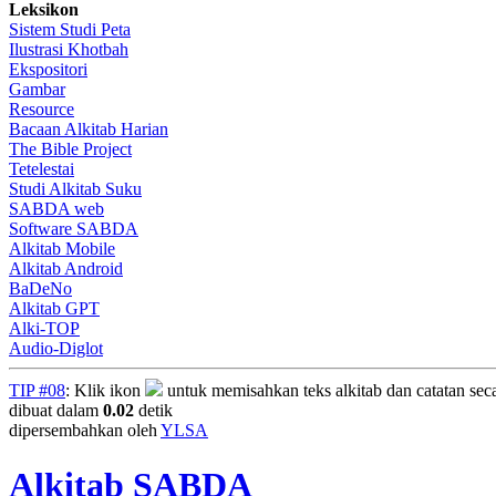
Leksikon
Sistem Studi Peta
Ilustrasi Khotbah
Ekspositori
Gambar
Resource
Bacaan Alkitab Harian
The Bible Project
Tetelestai
Studi Alkitab Suku
SABDA web
Software SABDA
Alkitab Mobile
Alkitab Android
BaDeNo
Alkitab GPT
Alki-TOP
Audio-Diglot
TIP #08
: Klik ikon
untuk memisahkan teks alkitab dan catatan secara
dibuat dalam
0.02
detik
dipersembahkan oleh
YLSA
Alkitab SABDA