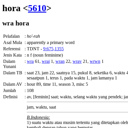
hora <
5610
>
wra
hora
Pelafalan
:
ho'-rah
Asal Mula
:
apparently a primary word
Referensi
:
TDNT -
9:675,1355
Jenis Kata
:
n f (noun feminime)
Dalam
:
wra
61,
wrai
1,
wran
22,
wrav
21,
wrwn
1
Yunani
Dalam TB
:
saat 23, jam 22, saatnya 15, pukul 8, seketika 6, waktu 4
sesaatpun 1, terus 1, pada waktu 1, jam lamanya 1
Dalam AV
:
hour 89, time 11, season 3, misc 5
Jumlah
:
108
Definisi
:
av
, [feminin] saat; waktu, selang waktu yang pendek; ja
jam, waktu, saat
B.Indonesia:
1) suatu waktu atau musim tertentu yang ditetapkan ol
kembali dengan tahun yang berputar