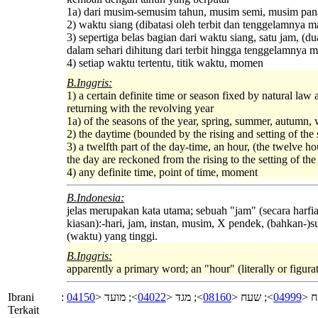
1a) dari musim-semusim tahun, musim semi, musim pan
2) waktu siang (dibatasi oleh terbit dan tenggelamnya ma
3) sepertiga belas bagian dari waktu siang, satu jam, (du
dalam sehari dihitung dari terbit hingga tenggelamnya m
4) setiap waktu tertentu, titik waktu, momen
B.Inggris:
1) a certain definite time or season fixed by natural law 
returning with the revolving year
1a) of the seasons of the year, spring, summer, autumn, 
2) the daytime (bounded by the rising and setting of the 
3) a twelfth part of the day-time, an hour, (the twelve ho
the day are reckoned from the rising to the setting of the
4) any definite time, point of time, moment
B.Indonesia:
jelas merupakan kata utama; sebuah "jam" (secara harfi
kiasan):-hari, jam, instan, musim, X pendek, (bahkan-)s
(waktu) yang tinggi.
B.Inggris:
apparently a primary word; an "hour" (literally or figurat
Ibrani
:
04150
>; מועד <
04022
>; מגד <
08160
>; שעח <
04999
>; 
Terkait