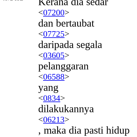
Kerana dia sedar
<
07200
>
dan bertaubat
<
07725
>
daripada segala
<
03605
>
pelanggaran
<
06588
>
yang
<
0834
>
dilakukannya
<
06213
>
, maka dia pasti hidup