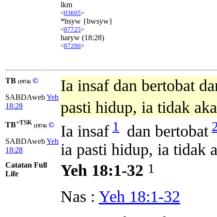
lkm
<
03605
>
*bsyw {bwsyw}
<
07725
>
haryw
(18:28)
<
07200
>
TB
©
Ia insaf dan bertobat d
(1974)
SABDAweb
Yeh
pasti hidup, ia tidak ak
18:28
+TSK
1
TB
©
Ia insaf
dan bertobat
(1974)
SABDAweb
Yeh
ia pasti hidup, ia tidak 
18:28
Catatan Full
1
Yeh 18:1-32
Life
Nas :
Yeh 18:1-32