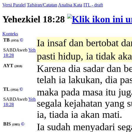
Versi Paralel
Tafsiran/Catatan
Analisa Kata
ITL - draft
Yehezkiel 18:28
Konteks
TB
©
Ia insaf dan bertobat d
(1974)
SABDAweb
Yeh
pasti hidup, ia tidak ak
18:28
AYT
Karena dia sadar dan b
(2018)
telah ia lakukan, dia pa
TL
©
maka pada masa itu juga
(1954)
SABDAweb
Yeh
segala kejahatan yang s
18:28
ia, tiada ia akan mati.
BIS
©
Ia sudah menyadari sega
(1985)