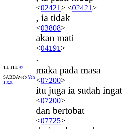
<
02421
> <
02421
>
, ia tidak
<
03808
>
akan mati
<
04191
>
.
TL ITL
©
maka pada masa
SABDAweb
Yeh
<
07200
>
18:28
itu juga ia sudah ingat
<
07200
>
dan bertobat
<
07725
>