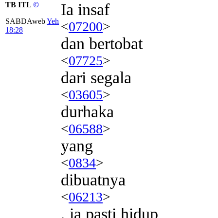
TB ITL
©
Ia insaf
SABDAweb
Yeh
<
07200
>
18:28
dan bertobat
<
07725
>
dari segala
<
03605
>
durhaka
<
06588
>
yang
<
0834
>
dibuatnya
<
06213
>
, ia pasti hidup