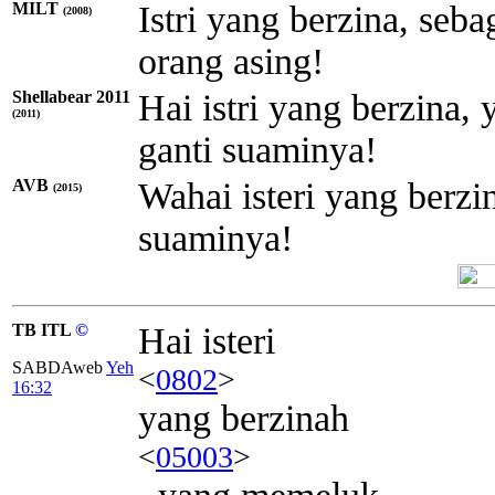
MILT
Istri yang berzina, seb
(2008)
orang asing!
Shellabear 2011
Hai istri yang berzina
(2011)
ganti suaminya!
AVB
Wahai isteri yang berz
(2015)
suaminya!
TB ITL
©
Hai isteri
SABDAweb
Yeh
<
0802
>
16:32
yang berzinah
<
05003
>