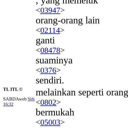
, yang memeluk
<
03947
>
orang-orang lain
<
02114
>
ganti
<
08478
>
suaminya
<
0376
>
sendiri.
TL ITL
©
melainkan seperti oran
SABDAweb
Yeh
<
0802
>
16:32
bermukah
<
05003
>