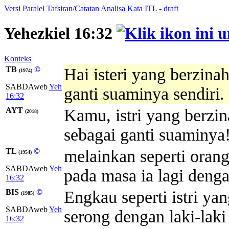
Versi Paralel
Tafsiran/Catatan
Analisa Kata
ITL - draft
Yehezkiel 16:32
Konteks
TB
©
Hai isteri yang berzin
(1974)
SABDAweb
Yeh
ganti suaminya sendiri.
16:32
AYT
Kamu, istri yang berzi
(2018)
sebagai ganti suaminya
TL
©
melainkan seperti oran
(1954)
SABDAweb
Yeh
pada masa ia lagi denga
16:32
BIS
©
Engkau seperti istri y
(1985)
SABDAweb
Yeh
serong dengan laki-laki 
16:32