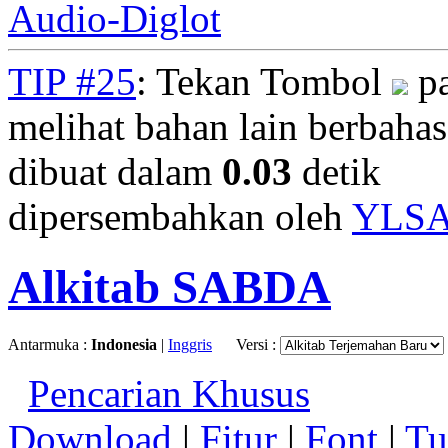
Audio-Diglot
TIP #25
: Tekan Tombol
pa
melihat bahan lain berbahasa
dibuat dalam
0.03
detik
dipersembahkan oleh
YLS
Alkitab SABDA
Antarmuka :
Indonesia
|
Inggris
Versi :
Pencarian Khusus
Download
|
Fitur
|
Font
|
Tu