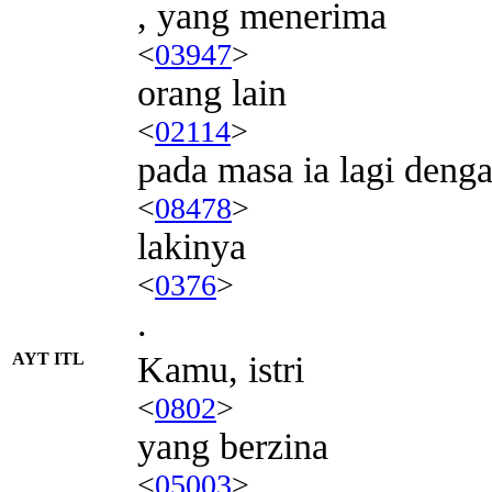
, yang menerima
<
03947
>
orang lain
<
02114
>
pada masa ia lagi deng
<
08478
>
lakinya
<
0376
>
.
AYT ITL
Kamu, istri
<
0802
>
yang berzina
<
05003
>