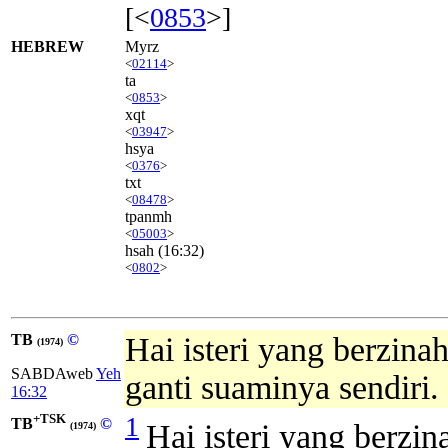
[<
0853
>]
HEBREW
Myrz
<
02114
>
ta
<
0853
>
xqt
<
03947
>
hsya
<
0376
>
txt
<
08478
>
tpanmh
<
05003
>
hsah
(16:32)
<
0802
>
TB
©
Hai isteri yang berzin
(1974)
SABDAweb
Yeh
ganti suaminya sendiri.
16:32
+TSK
1
TB
©
Hai isteri yang berzi
(1974)