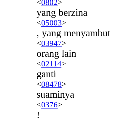
<
0802
>
yang berzina
<
05003
>
, yang menyambut
<
03947
>
orang lain
<
02114
>
ganti
<
08478
>
suaminya
<
0376
>
!