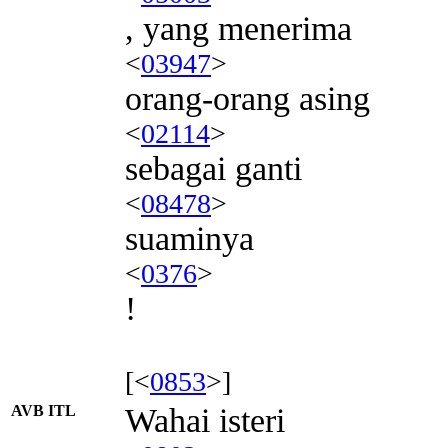
, yang menerima
<
03947
>
orang-orang asing
<
02114
>
sebagai ganti
<
08478
>
suaminya
<
0376
>
!
[<
0853
>]
AVB ITL
Wahai isteri