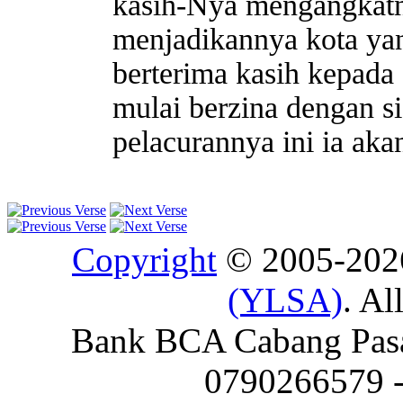
kasih-Nya mengangkatn
menjadikannya kota ya
berterima kasih kepada 
mulai berzina dengan s
pelacurannya ini ia aka
Copyright
© 2005-20
(YLSA)
. Al
Bank BCA Cabang Pasar
0790266579 - 