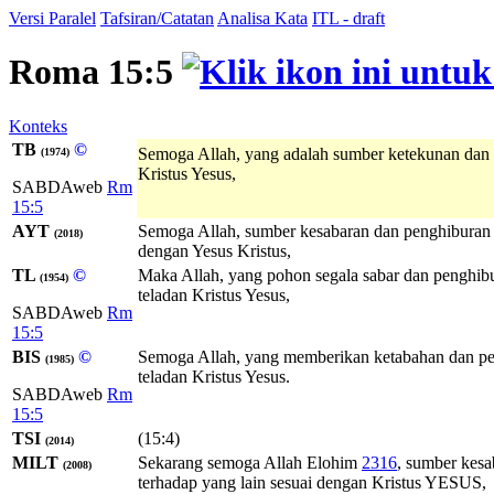
Versi Paralel
Tafsiran/Catatan
Analisa Kata
ITL - draft
Roma 15:5
Konteks
TB
©
Semoga Allah, yang adalah sumber ketekunan dan
(1974)
Kristus Yesus,
SABDAweb
Rm
15:5
AYT
Semoga Allah, sumber kesabaran dan penghiburan 
(2018)
dengan Yesus Kristus,
TL
©
Maka Allah, yang pohon segala sabar dan penghibu
(1954)
teladan Kristus Yesus,
SABDAweb
Rm
15:5
BIS
©
Semoga Allah, yang memberikan ketabahan dan pen
(1985)
teladan Kristus Yesus.
SABDAweb
Rm
15:5
TSI
(15:4)
(2014)
MILT
Sekarang semoga
Allah
Elohim
2316
, sumber kes
(2008)
terhadap yang lain sesuai dengan Kristus YESUS,