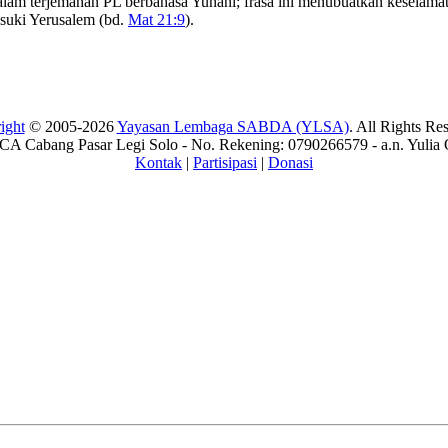
dalam terjemahan PL berbahasa Yunani; frasa ini menubuatkan keselama
suki Yerusalem (bd.
Mat 21:9
).
ight
© 2005-2026
Yayasan Lembaga SABDA (YLSA)
. All Rights Re
A Cabang Pasar Legi Solo - No. Rekening: 0790266579 - a.n. Yulia 
Kontak
|
Partisipasi
|
Donasi