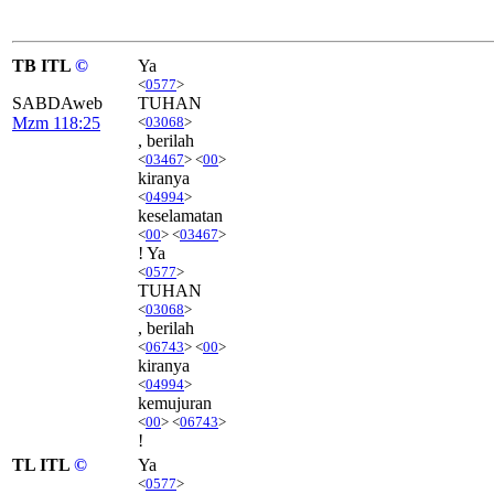
TB ITL
©
Ya
<
0577
>
SABDAweb
TUHAN
Mzm 118:25
<
03068
>
, berilah
<
03467
> <
00
>
kiranya
<
04994
>
keselamatan
<
00
> <
03467
>
! Ya
<
0577
>
TUHAN
<
03068
>
, berilah
<
06743
> <
00
>
kiranya
<
04994
>
kemujuran
<
00
> <
06743
>
!
TL ITL
©
Ya
<
0577
>