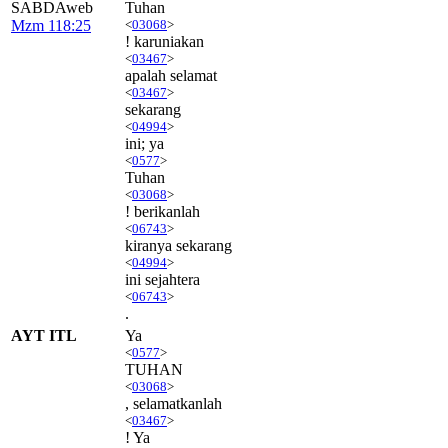
SABDAweb
Tuhan
Mzm 118:25
<
03068
>
! karuniakan
<
03467
>
apalah selamat
<
03467
>
sekarang
<
04994
>
ini; ya
<
0577
>
Tuhan
<
03068
>
! berikanlah
<
06743
>
kiranya sekarang
<
04994
>
ini sejahtera
<
06743
>
.
AYT ITL
Ya
<
0577
>
TUHAN
<
03068
>
, selamatkanlah
<
03467
>
! Ya