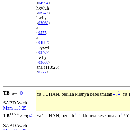
<
04994
>
hxyluh
<
06743
>
hwhy
<
03068
>
ana
<
0577
>
an
<
04994
>
heyswh
<
03467
>
hwhy
<
03068
>
ana
(118:25)
<
0577
>
TB
©
1
k
Ya TUHAN, berilah kiranya keselamatan
!
Ya T
(1974)
SABDAweb
Mzm 118:25
+TSK
1
2
1
TB
©
Ya TUHAN, berilah
kiranya keselamatan
! Y
(1974)
SABDAweb