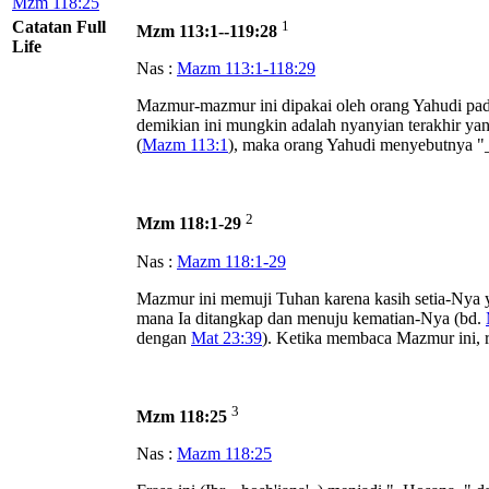
Mzm 118:25
Catatan Full
1
Mzm 113:1--119:28
Life
Nas :
Mazm 113:1-118:29
Mazmur-mazmur ini dipakai oleh orang Yahudi pad
demikian ini mungkin adalah nyanyian terakhir y
(
Mazm 113:1
), maka orang Yahudi menyebutnya "_
2
Mzm 118:1-29
Nas :
Mazm 118:1-29
Mazmur ini memuji Tuhan karena kasih setia-Nya y
mana Ia ditangkap dan menuju kematian-Nya (bd.
dengan
Mat 23:39
). Ketika membaca Mazmur ini, re
3
Mzm 118:25
Nas :
Mazm 118:25