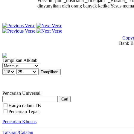
Frasa ini (Ibr. _hosh'iana'_) menjadi "_Hosana_" 
dinyanyikan oleh orang banyak ketika Yesus mema
Copyr
Bank BC
Tampilkan Alkitab
Pencarian Universal:
Hanya dalam TB
Pencarian Tepat
Pencarian Khusus
Tafsiran/Catatan