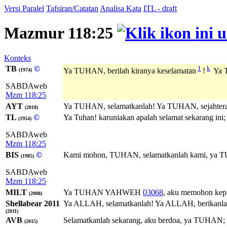
Versi Paralel
Tafsiran/Catatan
Analisa Kata
ITL - draft
Mazmur 118:25
Konteks
TB
©
1
k
Ya TUHAN, berilah kiranya keselamatan
!
Ya T
(1974)
SABDAweb
Mzm 118:25
AYT
Ya TUHAN, selamatkanlah! Ya TUHAN, sejahtera
(2018)
TL
©
Ya Tuhan! karuniakan apalah selamat sekarang ini; 
(1954)
SABDAweb
Mzm 118:25
BIS
©
Kami mohon, TUHAN, selamatkanlah kami, ya T
(1985)
SABDAweb
Mzm 118:25
MILT
Ya
TUHAN
YAHWEH
03068
, aku memohon kep
(2008)
Shellabear 2011
Ya ALLAH, selamatkanlah! Ya ALLAH, berikanlah 
(2011)
AVB
Selamatkanlah sekarang, aku berdoa, ya TUHAN;
(2015)