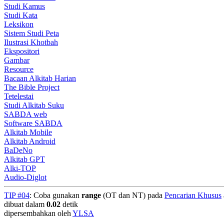
Studi Kamus
Studi Kata
Leksikon
Sistem Studi Peta
Ilustrasi Khotbah
Ekspositori
Gambar
Resource
Bacaan Alkitab Harian
The Bible Project
Tetelestai
Studi Alkitab Suku
SABDA web
Software SABDA
Alkitab Mobile
Alkitab Android
BaDeNo
Alkitab GPT
Alki-TOP
Audio-Diglot
TIP #04
: Coba gunakan
range
(OT dan NT) pada
Pencarian Khusus
dibuat dalam
0.02
detik
dipersembahkan oleh
YLSA