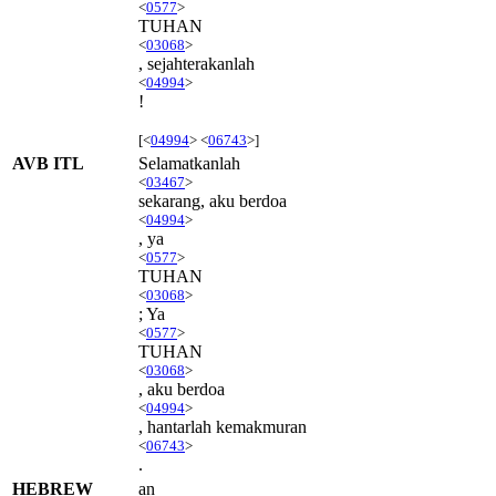
<
0577
>
TUHAN
<
03068
>
, sejahterakanlah
<
04994
>
!
[<
04994
> <
06743
>]
AVB ITL
Selamatkanlah
<
03467
>
sekarang, aku berdoa
<
04994
>
, ya
<
0577
>
TUHAN
<
03068
>
; Ya
<
0577
>
TUHAN
<
03068
>
, aku berdoa
<
04994
>
, hantarlah kemakmuran
<
06743
>
.
HEBREW
an