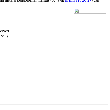
tan melalui pengorbanan Kristus (bd. ayat
Mazm 118:26-27
) dan
[+] Bhs. Inggris
served.
Oeniyati