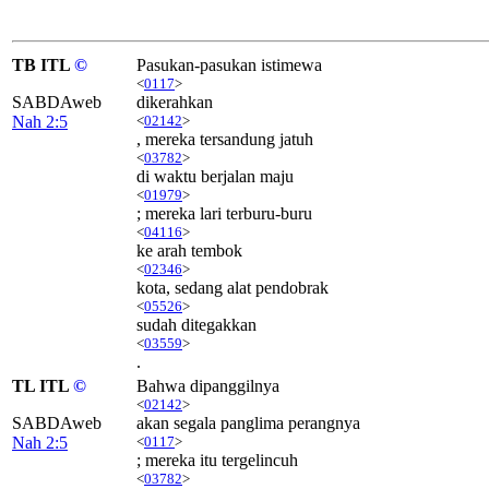
TB ITL
©
Pasukan-pasukan istimewa
<
0117
>
SABDAweb
dikerahkan
Nah 2:5
<
02142
>
, mereka tersandung jatuh
<
03782
>
di waktu berjalan maju
<
01979
>
; mereka lari terburu-buru
<
04116
>
ke arah tembok
<
02346
>
kota, sedang alat pendobrak
<
05526
>
sudah ditegakkan
<
03559
>
.
TL ITL
©
Bahwa dipanggilnya
<
02142
>
SABDAweb
akan segala panglima perangnya
Nah 2:5
<
0117
>
; mereka itu tergelincuh
<
03782
>