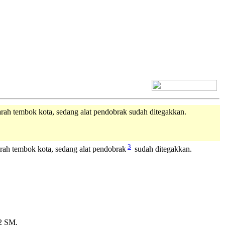
[+] Bhs. Inggris
 arah tembok kota, sedang alat pendobrak sudah ditegakkan.
3
 arah tembok kota, sedang alat pendobrak
sudah ditegakkan.
12 SM.