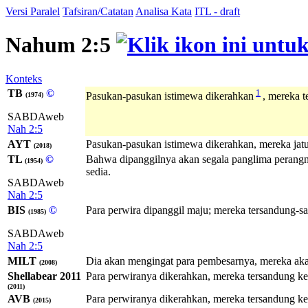
Versi Paralel
Tafsiran/Catatan
Analisa Kata
ITL - draft
Nahum 2:5
Konteks
TB
©
1
Pasukan-pasukan istimewa dikerahkan
, mereka 
(1974)
SABDAweb
Nah 2:5
AYT
Pasukan-pasukan istimewa dikerahkan, mereka jatuh
(2018)
TL
©
Bahwa dipanggilnya akan segala panglima perangn
(1954)
sedia.
SABDAweb
Nah 2:5
BIS
©
Para perwira dipanggil maju; mereka tersandung-s
(1985)
SABDAweb
Nah 2:5
MILT
Dia akan mengingat para pembesarnya, mereka akan
(2008)
Shellabear 2011
Para perwiranya dikerahkan, mereka tersandung ket
(2011)
AVB
Para perwiranya dikerahkan, mereka tersandung ket
(2015)