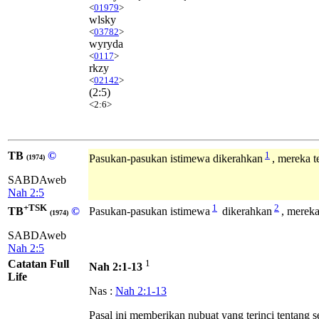
<
01979
>
wlsky
<
03782
>
wyryda
<
0117
>
rkzy
<
02142
>
(2:5)
<2:6>
TB
©
1
Pasukan-pasukan istimewa dikerahkan
, mereka 
(1974)
SABDAweb
Nah 2:5
+TSK
1
2
TB
©
Pasukan-pasukan istimewa
dikerahkan
, mereka
(1974)
SABDAweb
Nah 2:5
Catatan Full
1
Nah 2:1-13
Life
Nas :
Nah 2:1-13
Pasal ini memberikan nubuat yang terinci tentang