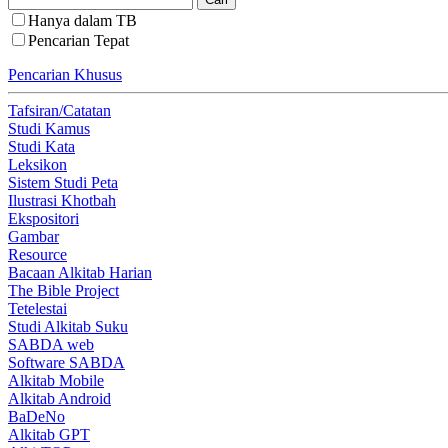
Hanya dalam TB
Pencarian Tepat
Pencarian Khusus
Tafsiran/Catatan
Studi Kamus
Studi Kata
Leksikon
Sistem Studi Peta
Ilustrasi Khotbah
Ekspositori
Gambar
Resource
Bacaan Alkitab Harian
The Bible Project
Tetelestai
Studi Alkitab Suku
SABDA web
Software SABDA
Alkitab Mobile
Alkitab Android
BaDeNo
Alkitab GPT