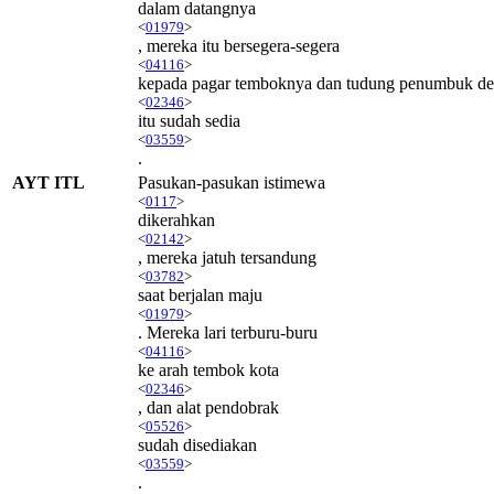
dalam datangnya
<
01979
>
, mereka itu bersegera-segera
<
04116
>
kepada pagar temboknya dan tudung penumbuk d
<
02346
>
itu sudah sedia
<
03559
>
.
AYT ITL
Pasukan-pasukan istimewa
<
0117
>
dikerahkan
<
02142
>
, mereka jatuh tersandung
<
03782
>
saat berjalan maju
<
01979
>
. Mereka lari terburu-buru
<
04116
>
ke arah tembok kota
<
02346
>
, dan alat pendobrak
<
05526
>
sudah disediakan
<
03559
>
.