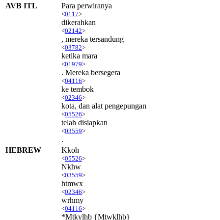
AVB ITL
Para perwiranya
<
0117
>
dikerahkan
<
02142
>
, mereka tersandung
<
03782
>
ketika mara
<
01979
>
. Mereka bersegera
<
04116
>
ke tembok
<
02346
>
kota, dan alat pengepungan
<
05526
>
telah disiapkan
<
03559
>
.
HEBREW
Kkoh
<
05526
>
Nkhw
<
03559
>
htmwx
<
02346
>
wrhmy
<
04116
>
*Mtkylhb {Mtwklhb}