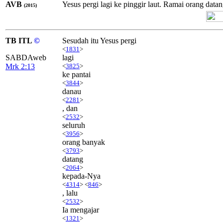
AVB
Yesus pergi lagi ke pinggir laut. Ramai orang dat
(2015)
TB ITL
©
Sesudah itu Yesus pergi
<
1831
>
SABDAweb
lagi
Mrk 2:13
<
3825
>
ke pantai
<
3844
>
danau
<
2281
>
, dan
<
2532
>
seluruh
<
3956
>
orang banyak
<
3793
>
datang
<
2064
>
kepada-Nya
<
4314
> <
846
>
, lalu
<
2532
>
Ia mengajar
<
1321
>