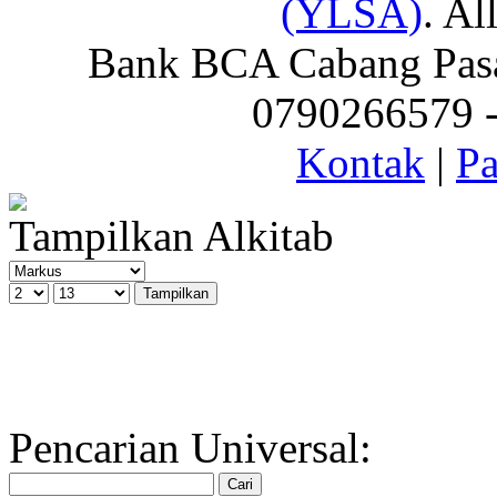
(YLSA)
. Al
Bank BCA Cabang Pasar
0790266579 - 
Kontak
|
Pa
Tampilkan Alkitab
Pencarian Universal: