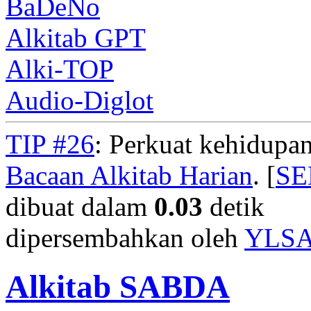
BaDeNo
Alkitab GPT
Alki-TOP
Audio-Diglot
TIP #26
: Perkuat kehidupan
Bacaan Alkitab Harian
. [
S
dibuat dalam
0.03
detik
dipersembahkan oleh
YLS
Alkitab SABDA