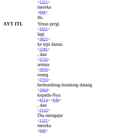
<
1321
>
mereka
<
846
>
itu.
AYT ITL
Yesus pergi
<
1831
>
lagi
<
3825
>
ke tepi danau
<
2281
>
, dan
<
2532
>
semua
<
3956
>
orang
<
3793
>
berbondong-bondong datang
<
2064
>
kepada-Nya
<
4314
> <
846
>
, dan
<
2532
>
Dia mengajar
<
1321
>
mereka
<
846
>