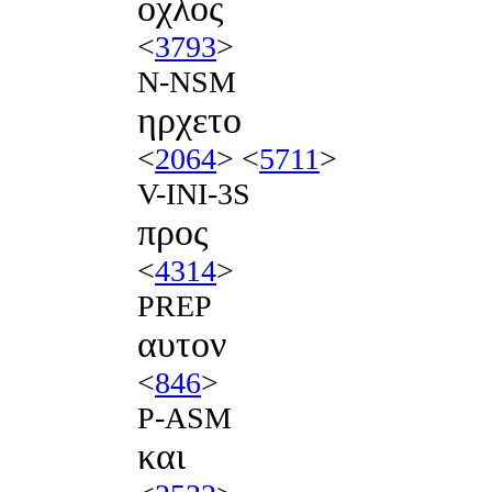
οχλος
<
3793
>
N-NSM
ηρχετο
<
2064
> <
5711
>
V-INI-3S
προς
<
4314
>
PREP
αυτον
<
846
>
P-ASM
και