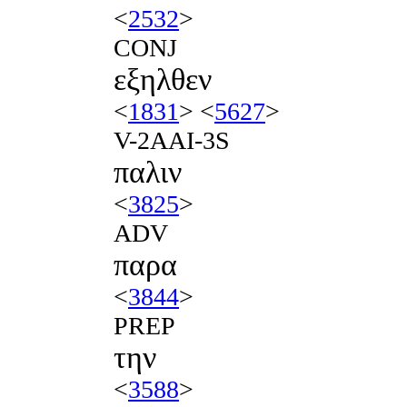
<
2532
>
CONJ
εξηλθεν
<
1831
> <
5627
>
V-2AAI-3S
παλιν
<
3825
>
ADV
παρα
<
3844
>
PREP
την
<
3588
>