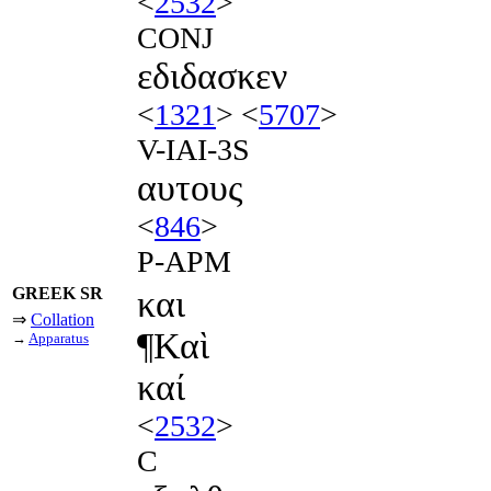
<
2532
>
CONJ
εδιδασκεν
<
1321
> <
5707
>
V-IAI-3S
αυτους
<
846
>
P-APM
GREEK SR
και
⇒
Collation
¶Καὶ
→
Apparatus
καί
<
2532
>
C