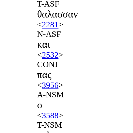
T-ASF
θαλασσαν
<
2281
>
N-ASF
και
<
2532
>
CONJ
πας
<
3956
>
A-NSM
ο
<
3588
>
T-NSM