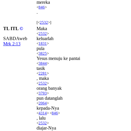
mereka
<
846
>
.
[<
2532
>]
TL ITL
©
Maka
<
2532
>
SABDAweb
keluarlah
Mrk 2:13
<
1831
>
pula
<
3825
>
Yesus menuju ke pantai
<
3844
>
tasik
<
2281
>
, maka
<
2532
>
orang banyak
<
3793
>
pun datanglah
<
2064
>
kepada-Nya
<
4314
> <
846
>
, lalu
<
2532
>
diajar-Nya