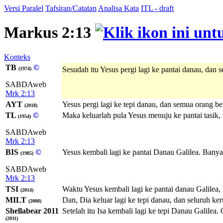
Versi Paralel
Tafsiran/Catatan
Analisa Kata
ITL - draft
Markus 2:13
Konteks
TB
©
Sesudah itu Yesus pergi lagi ke pantai danau, dan
(1974)
SABDAweb
Mrk 2:13
AYT
Yesus pergi lagi ke tepi danau, dan semua orang
(2018)
TL
©
Maka keluarlah pula Yesus menuju ke pantai tasik,
(1954)
SABDAweb
Mrk 2:13
BIS
©
Yesus kembali lagi ke pantai Danau Galilea. Bany
(1985)
SABDAweb
Mrk 2:13
TSI
Waktu Yesus kembali lagi ke pantai danau Galilea
(2014)
MILT
Dan, Dia keluar lagi ke tepi danau, dan seluruh 
(2008)
Shellabear 2011
Setelah itu Isa kembali lagi ke tepi Danau Galile
(2011)