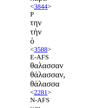
<
3844
>
P
την
τὴν
ὁ
<
3588
>
E-AFS
θαλασσαν
θάλασσαν,
θάλασσα
<
2281
>
N-AFS