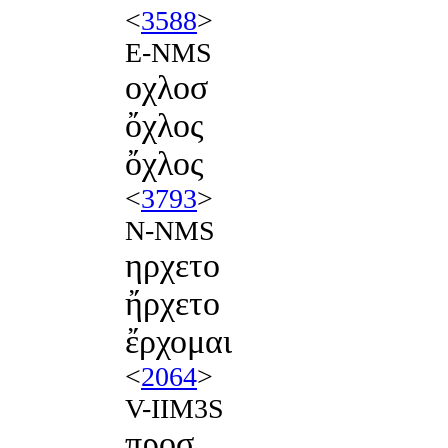
<
3588
>
E-NMS
οχλοσ
ὄχλος
ὄχλος
<
3793
>
N-NMS
ηρχετο
ἤρχετο
ἔρχομαι
<
2064
>
V-IIM3S
προσ