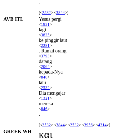
.
[<
2532
> <
3844
>]
AVB ITL
Yesus pergi
<
1831
>
lagi
<
3825
>
ke pinggir laut
<
2281
>
. Ramai orang
<
3793
>
datang
<
2064
>
kepada-Nya
<
846
>
lalu
<
2532
>
Dia mengajar
<
1321
>
mereka
<
846
>
.
[<
2532
> <
3844
> <
2532
> <
3956
> <
4314
>]
GREEK WH
και