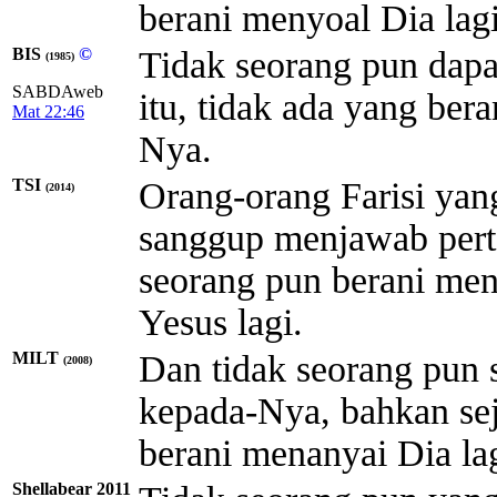
berani menyoal Dia lagi
BIS
©
Tidak seorang pun dap
(1985)
SABDAweb
itu, tidak ada yang ber
Mat 22:46
Nya.
TSI
Orang-orang Farisi yan
(2014)
sanggup menjawab perta
seorang pun berani me
Yesus lagi.
MILT
Dan tidak seorang pun
(2008)
kepada-Nya, bahkan sej
berani menanyai Dia lag
Shellabear 2011