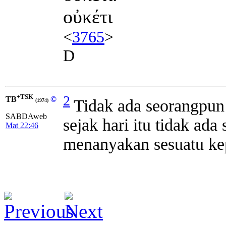
οὐκέτι
<
3765
>
D
+TSK
2
TB
©
Tidak ada seorangpun
(1974)
SABDAweb
sejak hari itu tidak ad
Mat 22:46
menanyakan sesuatu ke