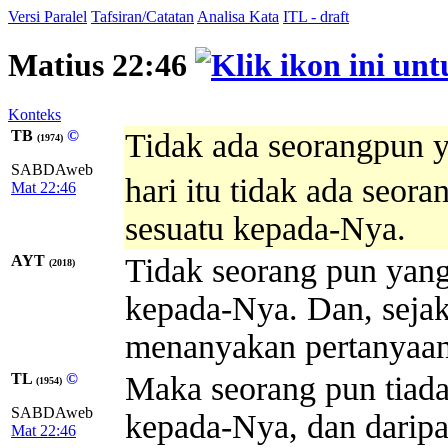
Versi Paralel
Tafsiran/Catatan
Analisa Kata
ITL - draft
Matius 22:46
Konteks
TB
©
Tidak ada seorangpun 
(1974)
SABDAweb
hari itu tidak ada seo
Mat 22:46
sesuatu kepada-Nya.
AYT
Tidak seorang pun yang
(2018)
kepada-Nya. Dan, sejak 
menanyakan pertanyaan
TL
©
Maka seorang pun tiada
(1954)
SABDAweb
kepada-Nya, dan daripad
Mat 22:46