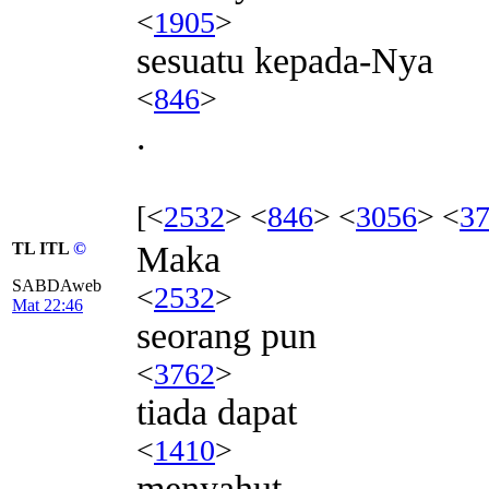
<
1905
>
sesuatu kepada-Nya
<
846
>
.
[<
2532
> <
846
> <
3056
> <
3
TL ITL
©
Maka
SABDAweb
<
2532
>
Mat 22:46
seorang pun
<
3762
>
tiada dapat
<
1410
>
menyahut