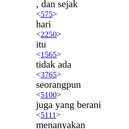
, dan sejak
<
575
>
hari
<
2250
>
itu
<
1565
>
tidak ada
<
3765
>
seorangpun
<
5100
>
juga yang berani
<
5111
>
menanyakan