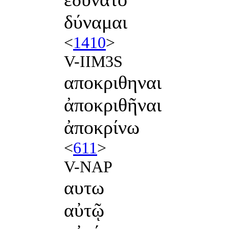
δύναμαι
<
1410
>
V-IIM3S
αποκριθηναι
ἀποκριθῆναι
ἀποκρίνω
<
611
>
V-NAP
αυτω
αὐτῷ