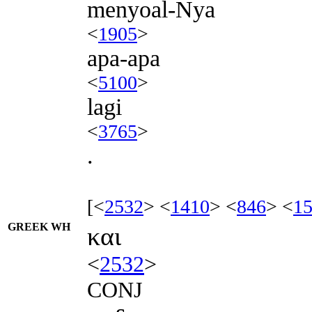
menyoal-Nya
<
1905
>
apa-apa
<
5100
>
lagi
<
3765
>
.
[<
2532
> <
1410
> <
846
> <
1
GREEK WH
και
<
2532
>
CONJ