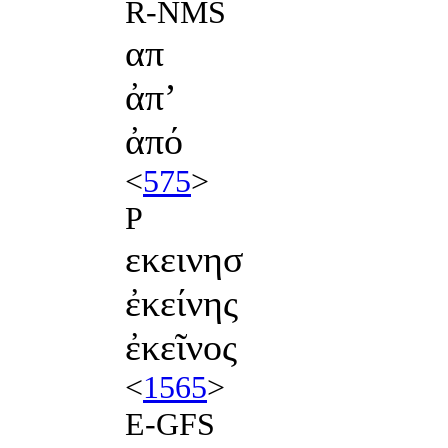
R-NMS
απ
ἀπʼ
ἀπό
<
575
>
P
εκεινησ
ἐκείνης
ἐκεῖνος
<
1565
>
E-GFS