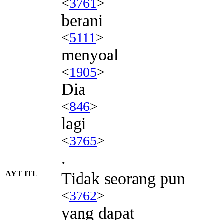
<
3761
>
berani
<
5111
>
menyoal
<
1905
>
Dia
<
846
>
lagi
<
3765
>
.
AYT ITL
Tidak seorang pun
<
3762
>
yang dapat