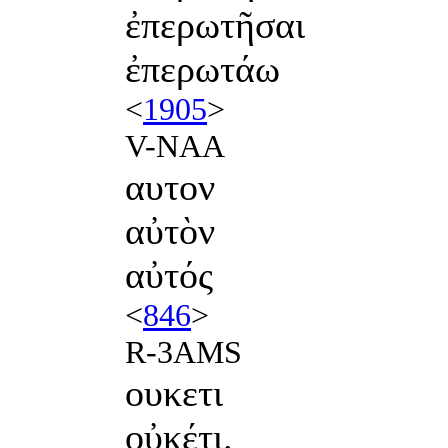
ἐπερωτῆσαι
ἐπερωτάω
<
1905
>
V-NAA
αυτον
αὐτὸν
αὐτός
<
846
>
R-3AMS
ουκετι
οὐκέτι.