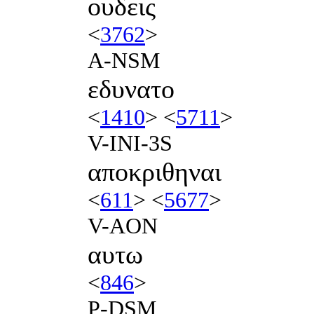
ουδεις
<
3762
>
A-NSM
εδυνατο
<
1410
> <
5711
>
V-INI-3S
αποκριθηναι
<
611
> <
5677
>
V-AON
αυτω
<
846
>
P-DSM