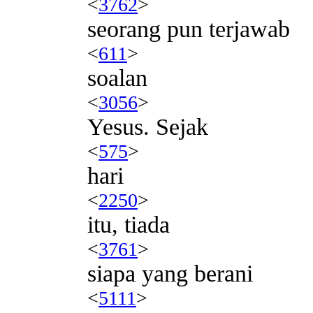
<
3762
>
seorang pun terjawab
<
611
>
soalan
<
3056
>
Yesus. Sejak
<
575
>
hari
<
2250
>
itu, tiada
<
3761
>
siapa yang berani
<
5111
>