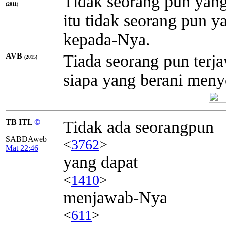
Tidak seorang pun yang
(2011)
itu tidak seorang pun 
kepada-Nya.
AVB
Tiada seorang pun terja
(2015)
siapa yang berani meny
TB ITL
©
Tidak ada seorangpun
SABDAweb
<
3762
>
Mat 22:46
yang dapat
<
1410
>
menjawab-Nya
<
611
>