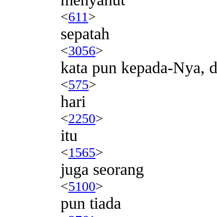
<
611
>
sepatah
<
3056
>
kata pun kepada-Nya, d
<
575
>
hari
<
2250
>
itu
<
1565
>
juga seorang
<
5100
>
pun tiada