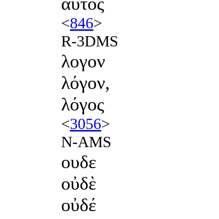
αὐτός
<
846
>
R-3DMS
λογον
λόγον,
λόγος
<
3056
>
N-AMS
ουδε
οὐδὲ
οὐδέ