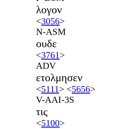
λογον
<
3056
>
N-ASM
ουδε
<
3761
>
ADV
ετολμησεν
<
5111
> <
5656
>
V-AAI-3S
τις
<
5100
>