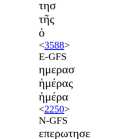
τησ
τῆς
ὁ
<
3588
>
E-GFS
ημερασ
ἡμέρας
ἡμέρα
<
2250
>
N-GFS
επερωτησε