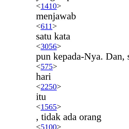
<
1410
>
menjawab
<
611
>
satu kata
<
3056
>
pun kepada-Nya. Dan, 
<
575
>
hari
<
2250
>
itu
<
1565
>
, tidak ada orang
<
5100
>