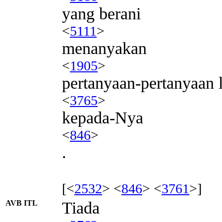
yang berani
<
5111
>
menanyakan
<
1905
>
pertanyaan-pertanyaan 
<
3765
>
kepada-Nya
<
846
>
.
[<
2532
> <
846
> <
3761
>]
AVB ITL
Tiada