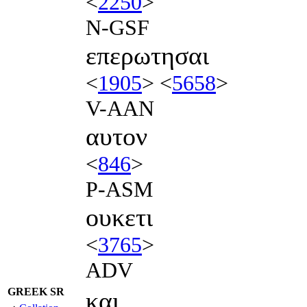
<
2250
>
N-GSF
επερωτησαι
<
1905
> <
5658
>
V-AAN
αυτον
<
846
>
P-ASM
ουκετι
<
3765
>
ADV
GREEK SR
και