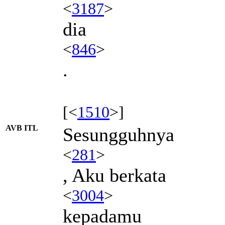
<
3187
>
dia
<
846
>
.
[<
1510
>]
AVB ITL
Sesungguhnya
<
281
>
, Aku berkata
<
3004
>
kepadamu