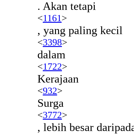
. Akan tetapi
<
1161
>
, yang paling kecil
<
3398
>
dalam
<
1722
>
Kerajaan
<
932
>
Surga
<
3772
>
, lebih besar daripad