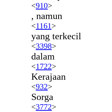
<
910
>
, namun
<
1161
>
yang terkecil
<
3398
>
dalam
<
1722
>
Kerajaan
<
932
>
Sorga
<
3772
>