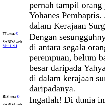
pernah tampil orang 
Yohanes Pembaptis. A
dalam Kerajaan Surga
TL
©
Dengan sesungguhny
(1954)
SABDAweb
di antara segala ora
Mat 11:11
perempuan, belum ba
besar daripada Yahya
di dalam kerajaan sur
daripadanya.
BIS
©
Ingatlah! Di dunia i
(1985)
SABDAweb