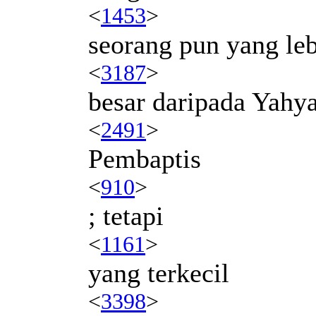
<
1453
>
seorang pun yang le
<
3187
>
besar daripada Yahy
<
2491
>
Pembaptis
<
910
>
; tetapi
<
1161
>
yang terkecil
<
3398
>