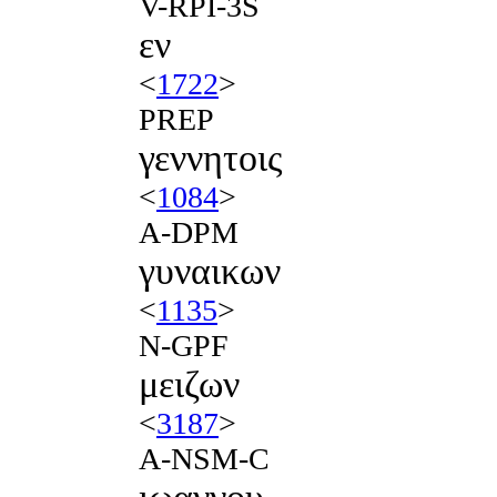
V-RPI-3S
εν
<
1722
>
PREP
γεννητοις
<
1084
>
A-DPM
γυναικων
<
1135
>
N-GPF
μειζων
<
3187
>
A-NSM-C