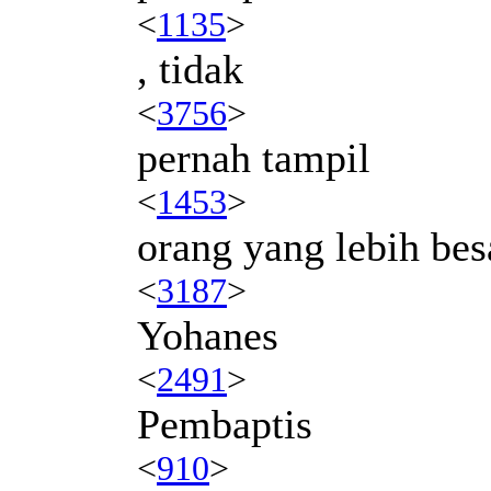
<
1135
>
, tidak
<
3756
>
pernah tampil
<
1453
>
orang yang lebih bes
<
3187
>
Yohanes
<
2491
>
Pembaptis
<
910
>