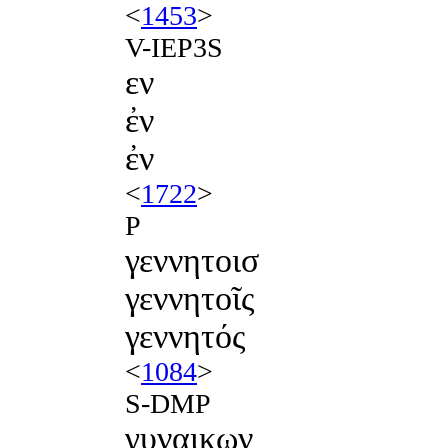
<
1453
>
V-IEP3S
εν
ἐν
ἐν
<
1722
>
P
γεννητοισ
γεννητοῖς
γεννητός
<
1084
>
S-DMP
γυναικων