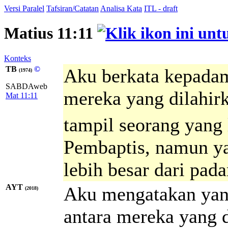
Versi Paralel
Tafsiran/Catatan
Analisa Kata
ITL - draft
Matius 11:11
Konteks
TB
©
Aku berkata kepadam
(1974)
SABDAweb
mereka yang dilahir
Mat 11:11
tampil seorang yang 
Pembaptis, namun ya
lebih besar dari pad
AYT
Aku mengatakan yan
(2018)
antara mereka yang d