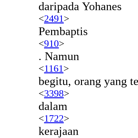
daripada Yohanes
<
2491
>
Pembaptis
<
910
>
. Namun
<
1161
>
begitu, orang yang te
<
3398
>
dalam
<
1722
>
kerajaan