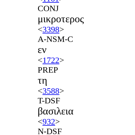
CONJ
μικροτερος
<
3398
>
A-NSM-C
εν
<
1722
>
PREP
τη
<
3588
>
T-DSF
βασιλεια
<
932
>
N-DSF