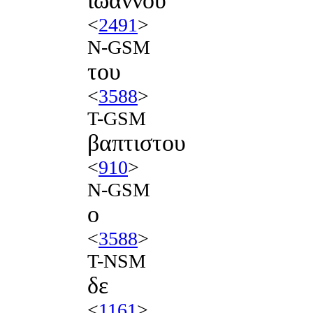
ιωαννου
<
2491
>
N-GSM
του
<
3588
>
T-GSM
βαπτιστου
<
910
>
N-GSM
ο
<
3588
>
T-NSM
δε
<
1161
>