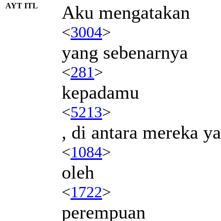
AYT ITL
Aku mengatakan
<
3004
>
yang sebenarnya
<
281
>
kepadamu
<
5213
>
, di antara mereka y
<
1084
>
oleh
<
1722
>
perempuan