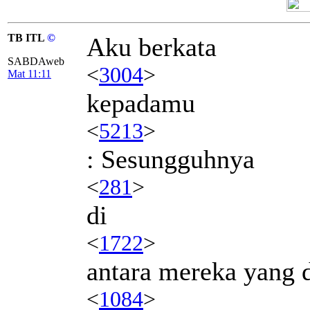
TB ITL
©
Aku berkata
SABDAweb
<
3004
>
Mat 11:11
kepadamu
<
5213
>
: Sesungguhnya
<
281
>
di
<
1722
>
antara mereka yang d
<
1084
>