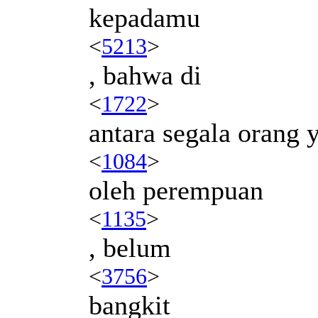
kepadamu
<
5213
>
, bahwa di
<
1722
>
antara segala orang 
<
1084
>
oleh perempuan
<
1135
>
, belum
<
3756
>
bangkit