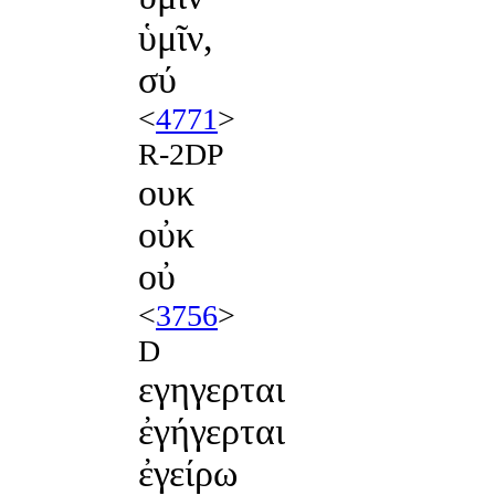
ὑμῖν,
σύ
<
4771
>
R-2DP
ουκ
οὐκ
οὐ
<
3756
>
D
εγηγερται
ἐγήγερται
ἐγείρω