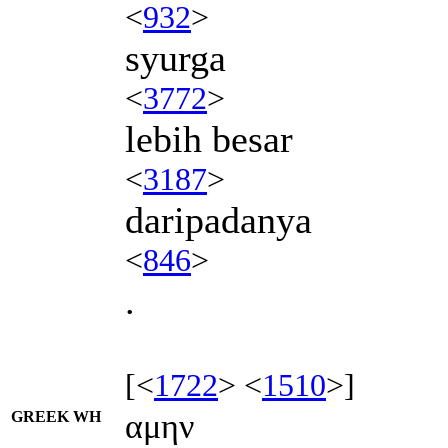
<
932
>
syurga
<
3772
>
lebih besar
<
3187
>
daripadanya
<
846
>
.
[<
1722
> <
1510
>]
GREEK WH
αμην