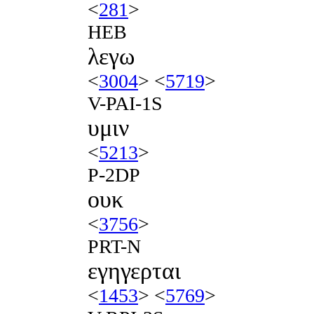
<
281
>
HEB
λεγω
<
3004
> <
5719
>
V-PAI-1S
υμιν
<
5213
>
P-2DP
ουκ
<
3756
>
PRT-N
εγηγερται
<
1453
> <
5769
>