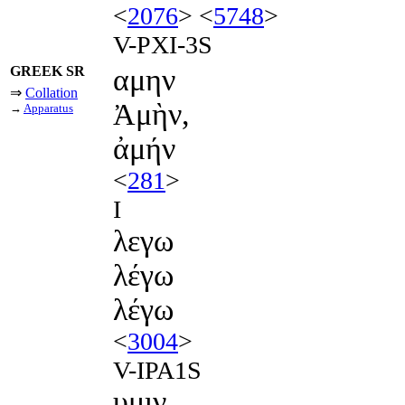
<
2076
> <
5748
>
V-PXI-3S
GREEK SR
αμην
⇒
Collation
Ἀμὴν,
→
Apparatus
ἀμήν
<
281
>
I
λεγω
λέγω
λέγω
<
3004
>
V-IPA1S
υμιν