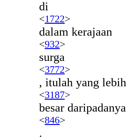
di
<
1722
>
dalam kerajaan
<
932
>
surga
<
3772
>
, itulah yang lebih
<
3187
>
besar daripadanya
<
846
>
.