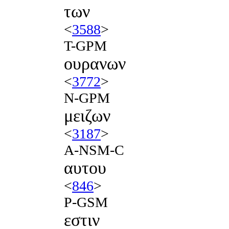
των
<
3588
>
T-GPM
ουρανων
<
3772
>
N-GPM
μειζων
<
3187
>
A-NSM-C
αυτου
<
846
>
P-GSM
εστιν