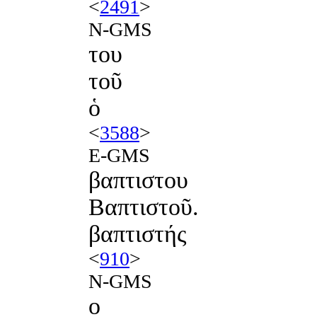
<
2491
>
N-GMS
του
τοῦ
ὁ
<
3588
>
E-GMS
βαπτιστου
Βαπτιστοῦ.
βαπτιστής
<
910
>
N-GMS
ο