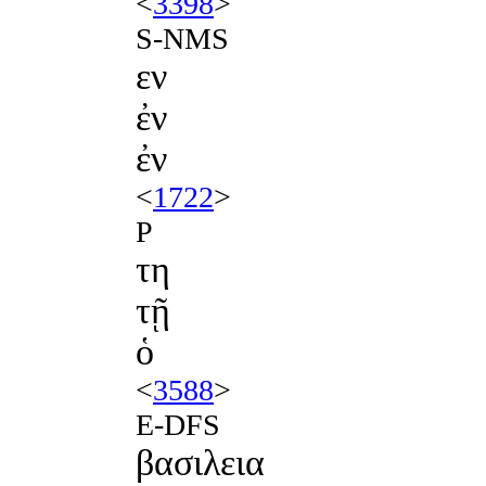
<
3398
>
S-NMS
εν
ἐν
ἐν
<
1722
>
P
τη
τῇ
ὁ
<
3588
>
E-DFS
βασιλεια