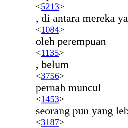
<
5213
>
, di antara mereka y
<
1084
>
oleh perempuan
<
1135
>
, belum
<
3756
>
pernah muncul
<
1453
>
seorang pun yang leb
<
3187
>