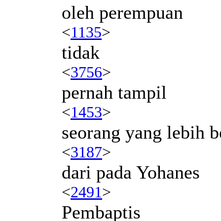
oleh perempuan
<
1135
>
tidak
<
3756
>
pernah tampil
<
1453
>
seorang yang lebih b
<
3187
>
dari pada Yohanes
<
2491
>
Pembaptis