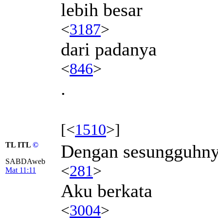
lebih besar
<
3187
>
dari padanya
<
846
>
.
[<
1510
>]
TL ITL
©
Dengan sesungguhn
SABDAweb
<
281
>
Mat 11:11
Aku berkata
<
3004
>