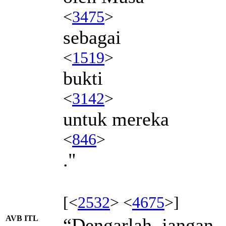
<
3475
>
sebagai
<
1519
>
bukti
<
3142
>
untuk mereka
<
846
>
."
[<
2532
> <
4675
>]
AVB ITL
“Dengarlah, jangan