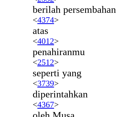
berilah persembahan
<
4374
>
atas
<
4012
>
penahiranmu
<
2512
>
seperti yang
<
3739
>
diperintahkan
<
4367
>
oleh Musa