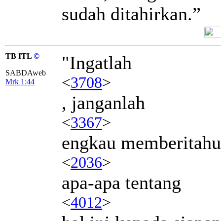
sudah ditahirkan.”
TB ITL
©
"Ingatlah
SABDAweb
<
3708
>
Mrk 1:44
, janganlah
<
3367
>
engkau memberitah
<
2036
>
apa-apa tentang
<
4012
>