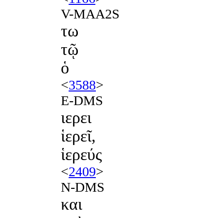
V-MAA2S
τω
τῷ
ὁ
<
3588
>
E-DMS
ιερει
ἱερεῖ,
ἱερεύς
<
2409
>
N-DMS
και