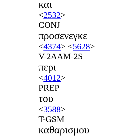
και
<
2532
>
CONJ
προσενεγκε
<
4374
> <
5628
>
V-2AAM-2S
περι
<
4012
>
PREP
του
<
3588
>
T-GSM
καθαρισμου