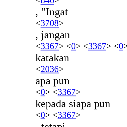
, "Ingat
<
3708
>
, jangan
<
3367
> <
0
> <
3367
> <
0
katakan
<
2036
>
apa pun
<
0
> <
3367
>
kepada siapa pun
<
0
> <
3367
>
, tetapi