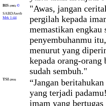
BIS
©
"Awas, jangan cerita
(1985)
SABDAweb
pergilah kepada ima
Mrk 1:44
memastikan engkau 
penyembuhanmu itu,
menurut yang diperi
kepada orang-orang
sudah sembuh."
TSI
“Jangan beritahukan 
(2014)
yang terjadi padamu!
imam yang bertugas 