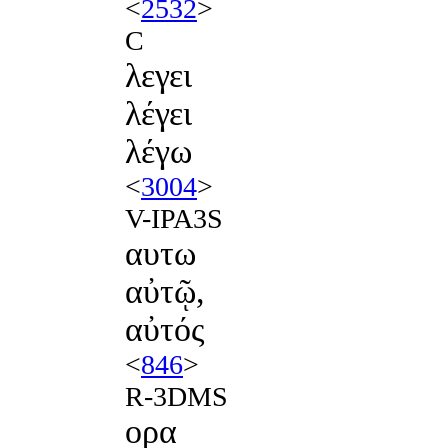
<
2532
>
C
λεγει
λέγει
λέγω
<
3004
>
V-IPA3S
αυτω
αὐτῷ,
αὐτός
<
846
>
R-3DMS
ορα