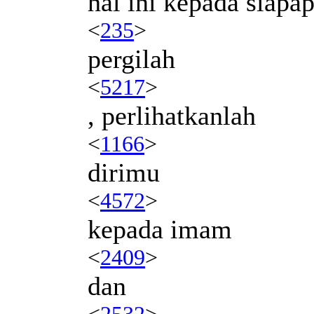
hal ini kepada siapap
<
235
>
pergilah
<
5217
>
, perlihatkanlah
<
1166
>
dirimu
<
4572
>
kepada imam
<
2409
>
dan
<
2532
>