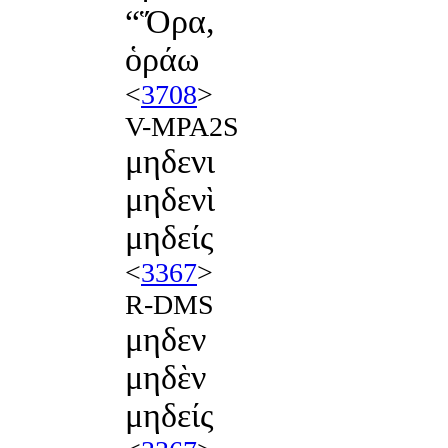
“Ὅρα,
ὁράω
<
3708
>
V-MPA2S
μηδενι
μηδενὶ
μηδείς
<
3367
>
R-DMS
μηδεν
μηδὲν
μηδείς