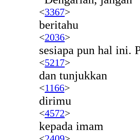
<
3367
>
beritahu
<
2036
>
sesiapa pun hal ini. 
<
5217
>
dan tunjukkan
<
1166
>
dirimu
<
4572
>
kepada imam
<
2409
>