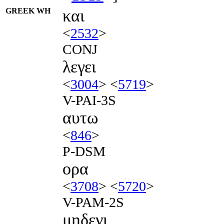
GREEK WH
και
<
2532
>
CONJ
λεγει
<
3004
> <
5719
>
V-PAI-3S
αυτω
<
846
>
P-DSM
ορα
<
3708
> <
5720
>
V-PAM-2S
μηδενι