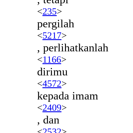
<
235
>
pergilah
<
5217
>
, perlihatkanlah
<
1166
>
dirimu
<
4572
>
kepada imam
<
2409
>
, dan
<
2532
>