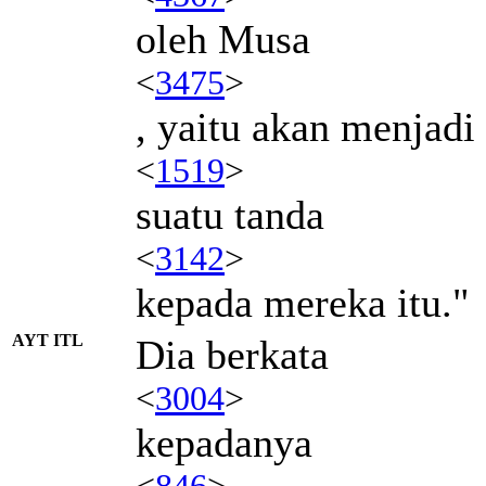
oleh Musa
<
3475
>
, yaitu akan menjadi
<
1519
>
suatu tanda
<
3142
>
kepada mereka itu."
AYT ITL
Dia berkata
<
3004
>
kepadanya
<
846
>