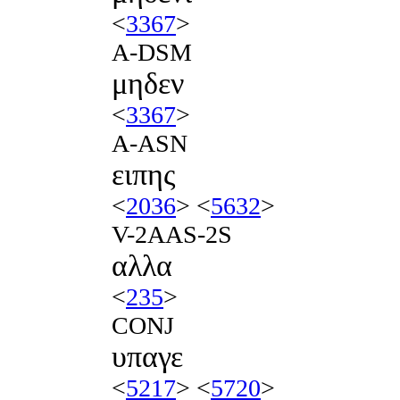
<
3367
>
A-DSM
μηδεν
<
3367
>
A-ASN
ειπης
<
2036
> <
5632
>
V-2AAS-2S
αλλα
<
235
>
CONJ
υπαγε
<
5217
> <
5720
>