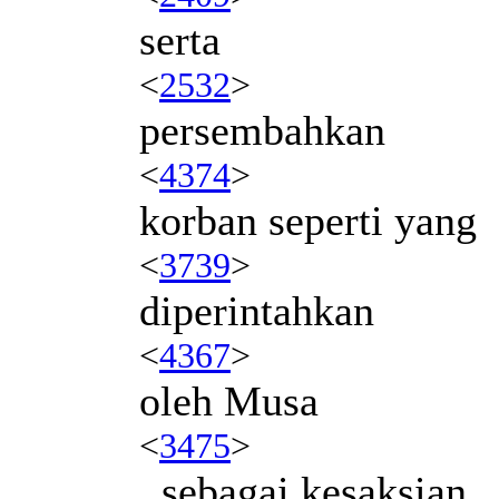
serta
<
2532
>
persembahkan
<
4374
>
korban seperti yang
<
3739
>
diperintahkan
<
4367
>
oleh Musa
<
3475
>
, sebagai kesaksian