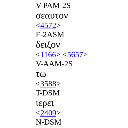
V-PAM-2S
σεαυτον
<
4572
>
F-2ASM
δειξον
<
1166
> <
5657
>
V-AAM-2S
τω
<
3588
>
T-DSM
ιερει
<
2409
>
N-DSM