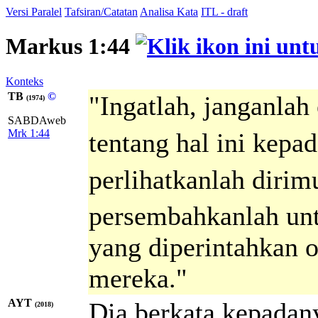
Versi Paralel
Tafsiran/Catatan
Analisa Kata
ITL - draft
Markus 1:44
Konteks
TB
©
"Ingatlah, janganla
(1974)
SABDAweb
Mrk 1:44
tentang hal ini kepa
perlihatkanlah diri
persembahkanlah un
yang diperintahkan o
mereka."
AYT
Dia berkata kepadany
(2018)