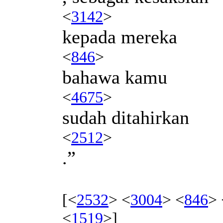
<
3142
>
kepada mereka
<
846
>
bahawa kamu
<
4675
>
sudah ditahirkan
<
2512
>
.”
[<
2532
> <
3004
> <
846
> 
<
1519
>]