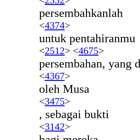
persembahkanlah
<
4374
>
untuk pentahiranmu
<
2512
> <
4675
>
persembahan, yang d
<
4367
>
oleh Musa
<
3475
>
, sebagai bukti
<
3142
>
bagi mereka