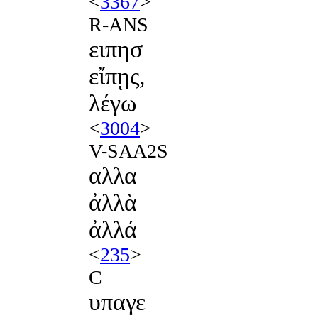
<
3367
>
R-ANS
ειπησ
εἴπῃς,
λέγω
<
3004
>
V-SAA2S
αλλα
ἀλλὰ
ἀλλά
<
235
>
C
υπαγε