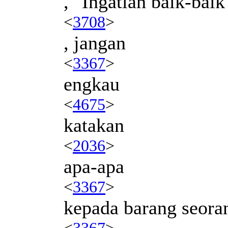
, "Ingatlah baik-baik
<
3708
>
, jangan
<
3367
>
engkau
<
4675
>
katakan
<
2036
>
apa-apa
<
3367
>
kepada barang seora
<
3367
>