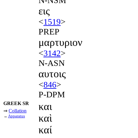
N-NSM
εις
<
1519
>
PREP
μαρτυριον
<
3142
>
N-ASN
αυτοις
<
846
>
P-DPM
GREEK SR
και
⇒
Collation
καὶ
→
Apparatus
καί