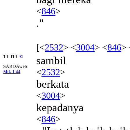
<
846
>
."
[<
2532
> <
3004
> <
846
> 
TL ITL
©
sambil
SABDAweb
<
2532
>
Mrk 1:44
berkata
<
3004
>
kepadanya
<
846
>