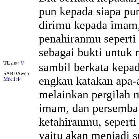
pun kepada siapa pun,
dirimu kepada imam,
penahiranmu seperti
sebagai bukti untuk 
TL
©
sambil berkata kepad
(1954)
SABDAweb
engkau katakan apa-
Mrk 1:44
melainkan pergilah 
imam, dan persemba
ketahiranmu, sepert
yaitu akan menjadi s