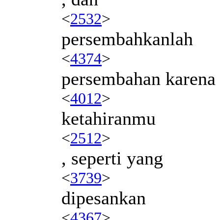
<
2532
>
persembahkanlah
<
4374
>
persembahan karena
<
4012
>
ketahiranmu
<
2512
>
, seperti yang
<
3739
>
dipesankan
<
4367
>