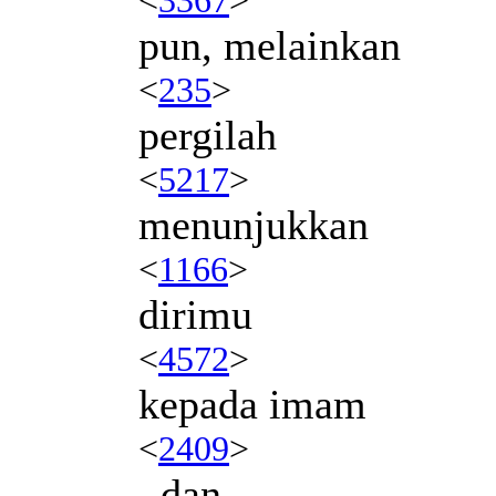
pun, melainkan
<
235
>
pergilah
<
5217
>
menunjukkan
<
1166
>
dirimu
<
4572
>
kepada imam
<
2409
>
, dan