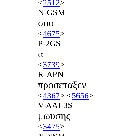
<
2512
>
N-GSM
σου
<
4675
>
P-2GS
α
<
3739
>
R-APN
προσεταξεν
<
4367
> <
5656
>
V-AAI-3S
μωυσης
<
3475
>