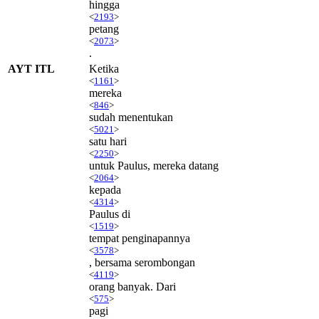
hingga
<
2193
>
petang
<
2073
>
.
AYT ITL
Ketika
<
1161
>
mereka
<
846
>
sudah menentukan
<
5021
>
satu hari
<
2250
>
untuk Paulus, mereka datang
<
2064
>
kepada
<
4314
>
Paulus di
<
1519
>
tempat penginapannya
<
3578
>
, bersama serombongan
<
4119
>
orang banyak. Dari
<
575
>
pagi