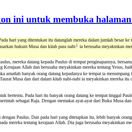
Pada hari yang ditentukan itu datanglah mereka dalam jumlah besar k
l
asarkan hukum Musa dan kitab para nabi
ia berusaha meyakinkan mer
Paulus, mereka datang kepada Paulus di tempat penginapannya, bersa
ng Kerajaan Allah dan berusaha meyakinkan mereka tentang Yesus, bai
maka amatlah banyak orang datang kepadanya ke tempat ia menumpang it
aurat Musa dan dari dalam kitab nabi-nabi ia meyakinkan mereka itu da
uk bertemu. Pada hari itu banyak orang datang ke tempat tinggal Pau
merintah sebagai Raja. Dengan memakai ayat-ayat dari Buku Musa dan
dengan Paulus. Dan pada hari yang ditetapkan itu, lebih banyak oran
pada mereka tentang kerajaan Allah. Dia juga berusaha meyakinkan m