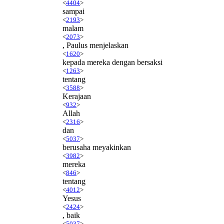
<
4404
>
sampai
<
2193
>
malam
<
2073
>
, Paulus menjelaskan
<
1620
>
kepada mereka dengan bersaksi
<
1263
>
tentang
<
3588
>
Kerajaan
<
932
>
Allah
<
2316
>
dan
<
5037
>
berusaha meyakinkan
<
3982
>
mereka
<
846
>
tentang
<
4012
>
Yesus
<
2424
>
, baik
<
5037
>