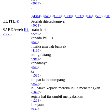
<
2073
>
.
[<
4314
> <
846
> <
1519
> <
3739
> <
5037
> <
846
> <
575
> <
50
TL ITL
©
Setelah ditetapkannya
<
5021
>
SABDAweb
Kis
suatu hari
28:23
<
2250
>
kepada Paulus
<
846
>
, maka amatlah banyak
<
4119
>
orang datang
<
2064
>
kepadanya
<
846
>
ke
<
1519
>
tempat ia menumpang
<
3578
>
itu. Maka kepada mereka itu ia menerangkan
<
1620
>
segala hal itu sambil menyaksikan
<
1263
>
kerajaan
<
932
>