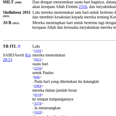
MILT
Dan dengan menentukan suatu hari baginya, datan
(2008)
akan kerajaan
Allah
Elohim
2316
, dan meyakinkan
Shellabear 2011
Lalu mereka menentukan satu hari untuk bertemu d
(2011)
dan memberi kesaksian kepada mereka tentang Kera
AVB
Mereka menetapkan hari untuk bertemu lagi dengan 
(2015)
kerajaan Allah dan berusaha meyakinkan mereka te
TB ITL
©
Lalu
<
1161
>
SABDAweb
Kis
mereka menentukan
28:23
<
5021
>
suatu hari
<
2250
>
untuk Paulus
<
846
>
. Pada hari yang ditentukan itu datanglah
<
2064
>
mereka dalam jumlah besar
<
4119
>
ke tempat tumpangannya
<
3578
>
. Ia menerangkan
<
1620
>