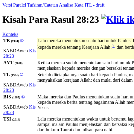
Versi Paralel
Tafsiran/Catatan
Analisa Kata
ITL - draft
Kisah Para Rasul 28:23
Konteks
TB
©
Lalu mereka menentukan suatu hari untuk Paulus. 
(1974)
k
kepada mereka tentang Kerajaan Allah;
dan berd
SABDAweb
Kis
28:23
AYT
Ketika mereka sudah menentukan satu hari untuk 
(2018)
menjelaskan kepada mereka dengan bersaksi tenta
TL
©
Setelah ditetapkannya suatu hari kepada Paulus, 
(1954)
menyaksikan kerajaan Allah; dan mulai dari dalam T
SABDAweb
Kis
28:23
BIS
©
Maka mereka dan Paulus menentukan suatu hari unt
(1985)
kepada mereka berita tentang bagaimana Allah me
SABDAweb
Kis
Yesus.
28:23
TSI
Lalu mereka menentukan waktu untuk bertemu lagi 
(2014)
sampai malam Paulus menjelaskan dan bersaksi ke
dari hukum Taurat dan tulisan para nabi.