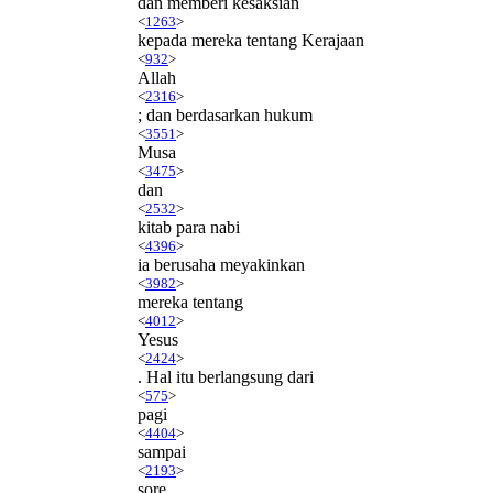
dan memberi kesaksian
<
1263
>
kepada mereka tentang Kerajaan
<
932
>
Allah
<
2316
>
; dan berdasarkan hukum
<
3551
>
Musa
<
3475
>
dan
<
2532
>
kitab para nabi
<
4396
>
ia berusaha meyakinkan
<
3982
>
mereka tentang
<
4012
>
Yesus
<
2424
>
. Hal itu berlangsung dari
<
575
>
pagi
<
4404
>
sampai
<
2193
>
sore