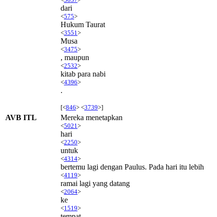
dari
<
575
>
Hukum Taurat
<
3551
>
Musa
<
3475
>
, maupun
<
2532
>
kitab para nabi
<
4396
>
.
[<
846
> <
3739
>]
AVB ITL
Mereka menetapkan
<
5021
>
hari
<
2250
>
untuk
<
4314
>
bertemu lagi dengan Paulus. Pada hari itu lebih
<
4119
>
ramai lagi yang datang
<
2064
>
ke
<
1519
>
tempat