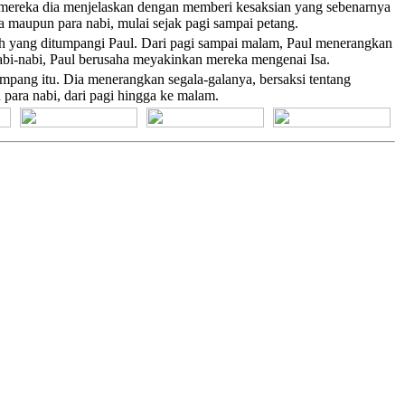
 mereka dia menjelaskan dengan memberi kesaksian yang sebenarnya
maupun para nabi, mulai sejak pagi sampai petang.
mah yang ditumpangi Paul. Dari pagi sampai malam, Paul menerangkan
abi-nabi, Paul berusaha meyakinkan mereka mengenai Isa.
umpang itu. Dia menerangkan segala-galanya, bersaksi tentang
para nabi, dari pagi hingga ke malam.
[+] Bhs. Suku
[+] Bhs. Indonesia
[+] Bhs. Inggris