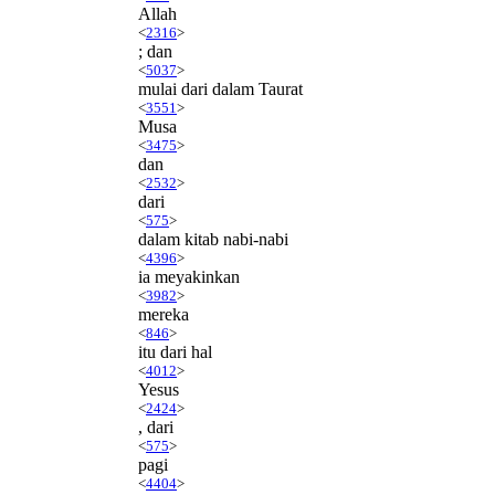
Allah
<
2316
>
; dan
<
5037
>
mulai dari dalam Taurat
<
3551
>
Musa
<
3475
>
dan
<
2532
>
dari
<
575
>
dalam kitab nabi-nabi
<
4396
>
ia meyakinkan
<
3982
>
mereka
<
846
>
itu dari hal
<
4012
>
Yesus
<
2424
>
, dari
<
575
>
pagi
<
4404
>