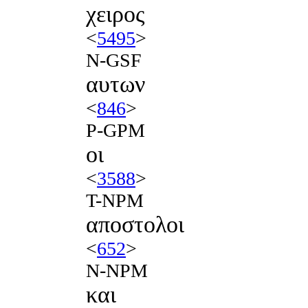
χειρος
<
5495
>
N-GSF
αυτων
<
846
>
P-GPM
οι
<
3588
>
T-NPM
αποστολοι
<
652
>
N-NPM
και