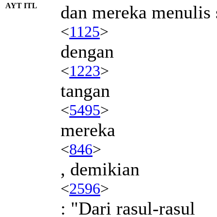
AYT ITL
dan mereka menulis 
<
1125
>
dengan
<
1223
>
tangan
<
5495
>
mereka
<
846
>
, demikian
<
2596
>
: "Dari rasul-rasul