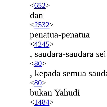
<
652
>
dan
<
2532
>
penatua-penatua
<
4245
>
, saudara-saudara s
<
80
>
, kepada semua saud
<
80
>
bukan Yahudi
<
1484
>