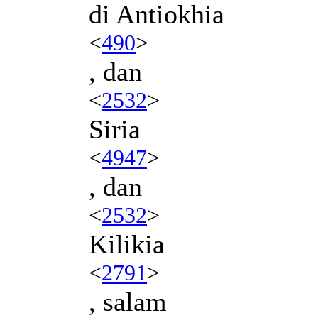
di Antiokhia
<
490
>
, dan
<
2532
>
Siria
<
4947
>
, dan
<
2532
>
Kilikia
<
2791
>
, salam