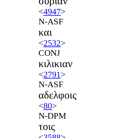
συριαν
<
4947
>
N-ASF
και
<
2532
>
CONJ
κιλικιαν
<
2791
>
N-ASF
αδελφοις
<
80
>
N-DPM
τοις
<
3588
>