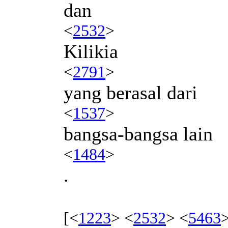
dan
<
2532
>
Kilikia
<
2791
>
yang berasal dari
<
1537
>
bangsa-bangsa lain
<
1484
>
.
[<
1223
> <
2532
> <
5463