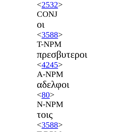
<
2532
>
CONJ
οι
<
3588
>
T-NPM
πρεσβυτεροι
<
4245
>
A-NPM
αδελφοι
<
80
>
N-NPM
τοις
<
3588
>