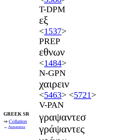
T-DPM
εξ
<
1537
>
PREP
εθνων
<
1484
>
N-GPN
χαιρειν
<
5463
> <
5721
>
V-PAN
GREEK SR
γραψαντεσ
⇒
Collation
γράψαντες
→
Apparatus