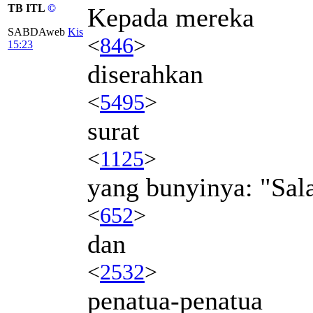
TB ITL
©
Kepada mereka
SABDAweb
Kis
<
846
>
15:23
diserahkan
<
5495
>
surat
<
1125
>
yang bunyinya: "Sala
<
652
>
dan
<
2532
>
penatua-penatua