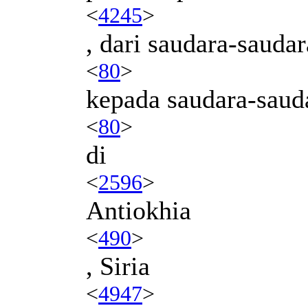
<
4245
>
, dari saudara-sauda
<
80
>
kepada saudara-saud
<
80
>
di
<
2596
>
Antiokhia
<
490
>
, Siria
<
4947
>