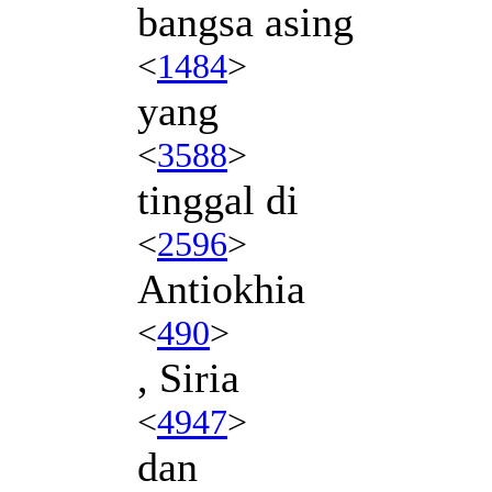
bangsa asing
<
1484
>
yang
<
3588
>
tinggal di
<
2596
>
Antiokhia
<
490
>
, Siria
<
4947
>
dan