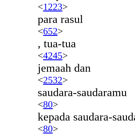
<
1223
>
para rasul
<
652
>
, tua-tua
<
4245
>
jemaah dan
<
2532
>
saudara-saudaramu
<
80
>
kepada saudara-saud
<
80
>