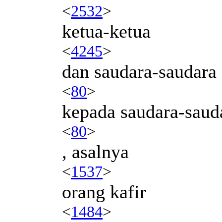
<
2532
>
ketua-ketua
<
4245
>
dan saudara-saudara
<
80
>
kepada saudara-saud
<
80
>
, asalnya
<
1537
>
orang kafir
<
1484
>