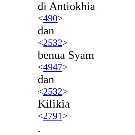
di Antiokhia
<
490
>
dan
<
2532
>
benua Syam
<
4947
>
dan
<
2532
>
Kilikia
<
2791
>
.