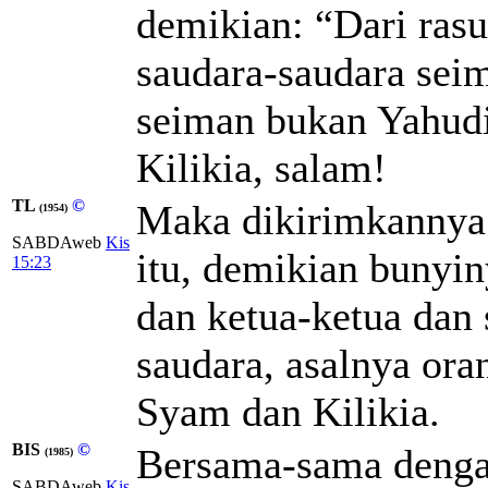
demikian: “Dari rasu
saudara-saudara sei
seiman bukan Yahudi 
Kilikia, salam!
TL
©
Maka dikirimkannya 
(1954)
SABDAweb
Kis
itu, demikian bunyin
15:23
dan ketua-ketua dan
saudara, asalnya ora
Syam dan Kilikia.
BIS
©
Bersama-sama dengan
(1985)
SABDAweb
Kis