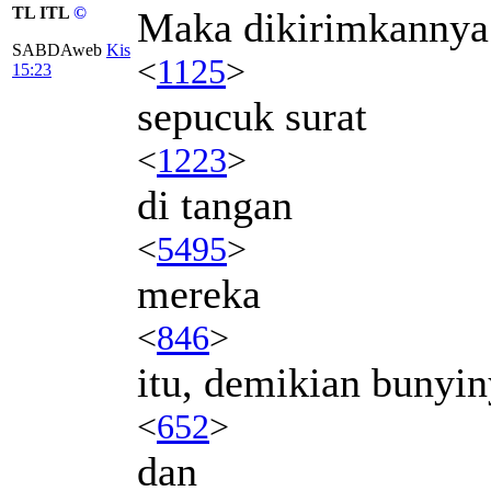
TL ITL
©
Maka dikirimkannya
SABDAweb
Kis
<
1125
>
15:23
sepucuk surat
<
1223
>
di tangan
<
5495
>
mereka
<
846
>
itu, demikian bunyin
<
652
>
dan