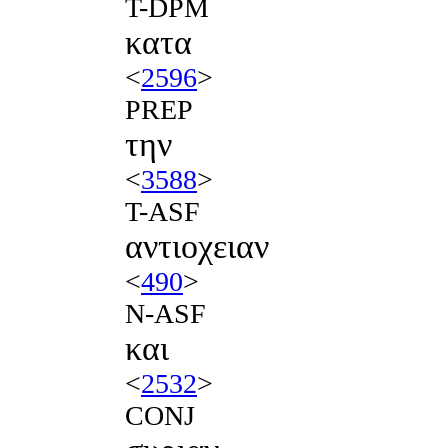
T-DPM
κατα
<
2596
>
PREP
την
<
3588
>
T-ASF
αντιοχειαν
<
490
>
N-ASF
και
<
2532
>
CONJ