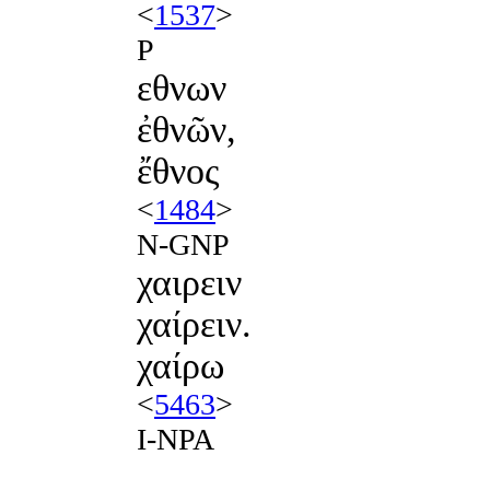
<
1537
>
P
εθνων
ἐθνῶν,
ἔθνος
<
1484
>
N-GNP
χαιρειν
χαίρειν.
χαίρω
<
5463
>
I-NPA