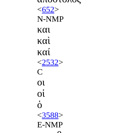
<
652
>
N-NMP
και
καὶ
καί
<
2532
>
C
οι
οἱ
ὁ
<
3588
>
E-NMP