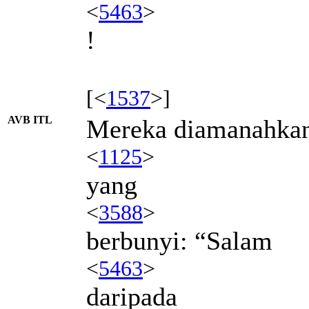
<
5463
>
!
[<
1537
>]
AVB ITL
Mereka diamanahka
<
1125
>
yang
<
3588
>
berbunyi: “Salam
<
5463
>
daripada