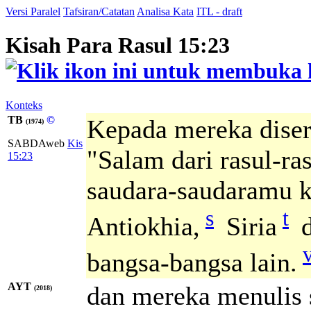
Versi Paralel
Tafsiran/Catatan
Analisa Kata
ITL - draft
Kisah Para Rasul 15:23
Konteks
TB
©
Kepada mereka diser
(1974)
SABDAweb
Kis
"Salam dari rasul-ra
15:23
saudara-saudaramu k
s
t
Antiokhia,
Siria
d
bangsa-bangsa lain.
AYT
dan mereka menulis 
(2018)