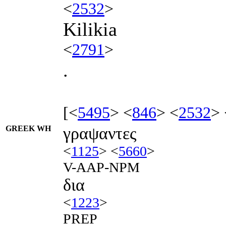
<
2532
>
Kilikia
<
2791
>
.
[<
5495
> <
846
> <
2532
> 
GREEK WH
γραψαντες
<
1125
> <
5660
>
V-AAP-NPM
δια
<
1223
>
PREP