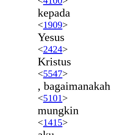
<
4100
>
kepada
<
1909
>
Yesus
<
2424
>
Kristus
<
5547
>
, bagaimanakah
<
5101
>
mungkin
<
1415
>
aku