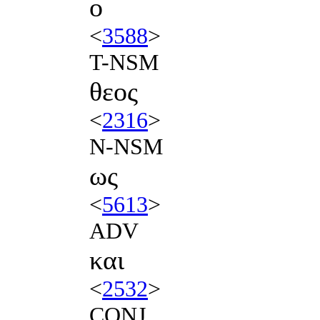
ο
<
3588
>
T-NSM
θεος
<
2316
>
N-NSM
ως
<
5613
>
ADV
και
<
2532
>
CONJ