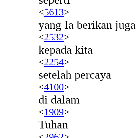
<
5613
>
yang Ia berikan juga
<
2532
>
kepada kita
<
2254
>
setelah percaya
<
4100
>
di dalam
<
1909
>
Tuhan
<
2962
>