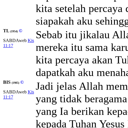
kita setelah percaya
siapakah aku sehing
TL
©
Sebab itu jikalau A
(1954)
SABDAweb
Kis
mereka itu sama karu
11:17
kita percaya akan Tu
dapatkah aku menah
BIS
©
Jadi jelas Allah me
(1985)
SABDAweb
Kis
yang tidak beragama
11:17
yang Ia berikan kepa
kepada Tuhan Yesus 