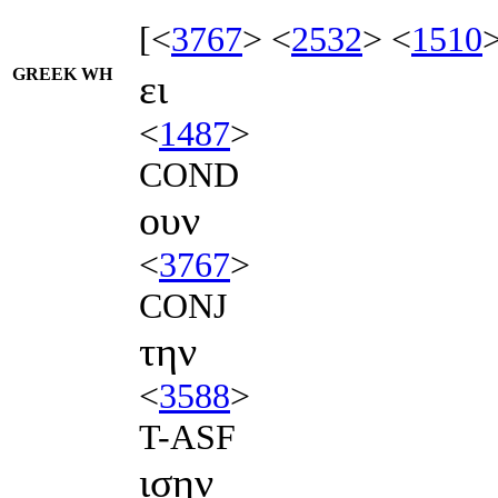
[<
3767
> <
2532
> <
1510
GREEK WH
ει
<
1487
>
COND
ουν
<
3767
>
CONJ
την
<
3588
>
T-ASF
ισην