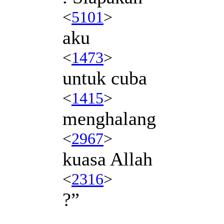
<
5101
>
aku
<
1473
>
untuk cuba
<
1415
>
menghalang
<
2967
>
kuasa Allah
<
2316
>
?”