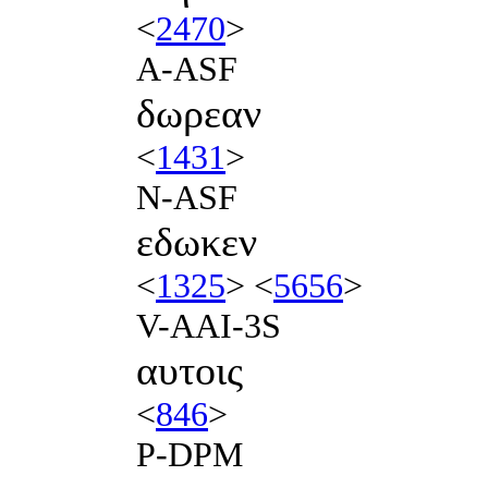
<
2470
>
A-ASF
δωρεαν
<
1431
>
N-ASF
εδωκεν
<
1325
> <
5656
>
V-AAI-3S
αυτοις
<
846
>
P-DPM