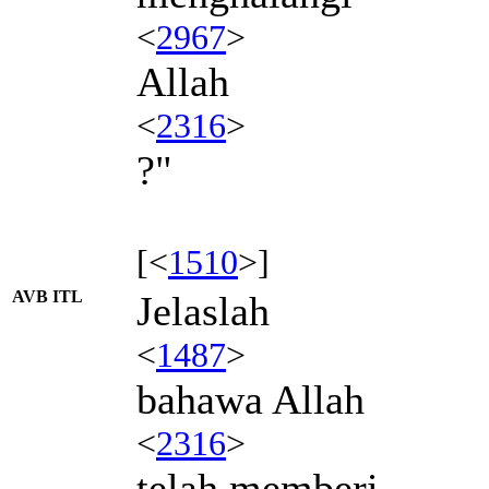
<
2967
>
Allah
<
2316
>
?"
[<
1510
>]
AVB ITL
Jelaslah
<
1487
>
bahawa Allah
<
2316
>
telah memberi