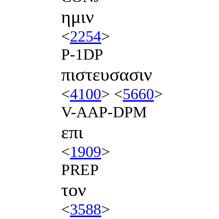
ημιν
<
2254
>
P-1DP
πιστευσασιν
<
4100
> <
5660
>
V-AAP-DPM
επι
<
1909
>
PREP
τον
<
3588
>