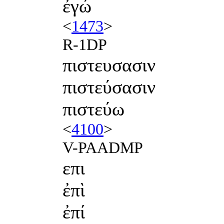
ἐγώ
<
1473
>
R-1DP
πιστευσασιν
πιστεύσασιν
πιστεύω
<
4100
>
V-PAADMP
επι
ἐπὶ
ἐπί