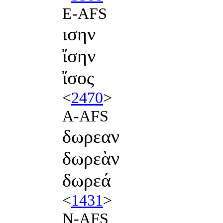
E-AFS
ισην
ἴσην
ἴσος
<
2470
>
A-AFS
δωρεαν
δωρεὰν
δωρεά
<
1431
>
N-AFS