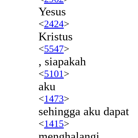
Yesus
<
2424
>
Kristus
<
5547
>
, siapakah
<
5101
>
aku
<
1473
>
sehingga aku dapat
<
1415
>
menghalangi