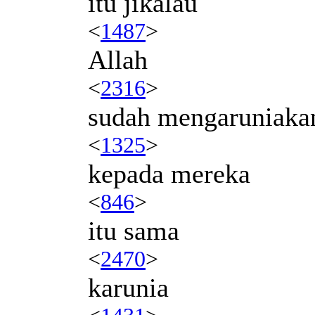
itu jikalau
<
1487
>
Allah
<
2316
>
sudah mengaruniaka
<
1325
>
kepada mereka
<
846
>
itu sama
<
2470
>
karunia