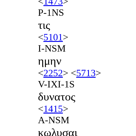
<
1473
>
P-1NS
τις
<
5101
>
I-NSM
ημην
<
2252
> <
5713
>
V-IXI-1S
δυνατος
<
1415
>
A-NSM
κωλυσαι