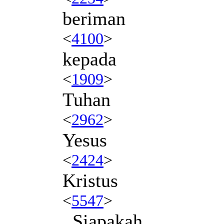
beriman
<
4100
>
kepada
<
1909
>
Tuhan
<
2962
>
Yesus
<
2424
>
Kristus
<
5547
>
. Siapakah