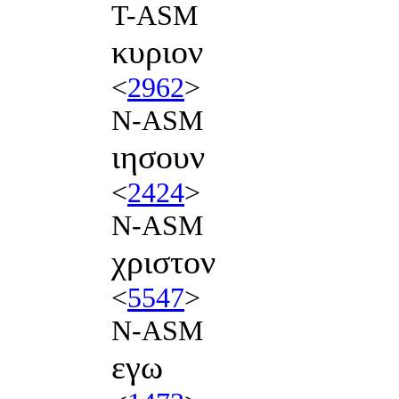
T-ASM
κυριον
<
2962
>
N-ASM
ιησουν
<
2424
>
N-ASM
χριστον
<
5547
>
N-ASM
εγω