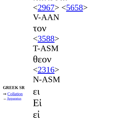
<
2967
> <
5658
>
V-AAN
τον
<
3588
>
T-ASM
θεον
<
2316
>
N-ASM
GREEK SR
ει
⇒
Collation
→
Apparatus
Εἰ
εἰ