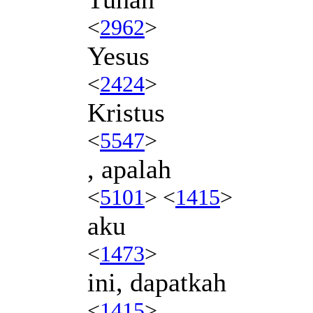
<
2962
>
Yesus
<
2424
>
Kristus
<
5547
>
, apalah
<
5101
> <
1415
>
aku
<
1473
>
ini, dapatkah
<
1415
>