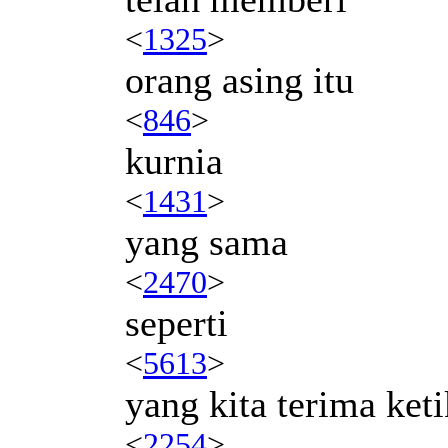
<
1325
>
orang asing itu
<
846
>
kurnia
<
1431
>
yang sama
<
2470
>
seperti
<
5613
>
yang kita terima keti
<
2254
>