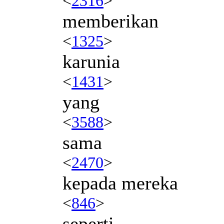
<
2316
>
memberikan
<
1325
>
karunia
<
1431
>
yang
<
3588
>
sama
<
2470
>
kepada mereka
<
846
>
seperti