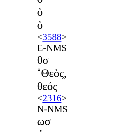
ὁ
ὁ
<
3588
>
E-NMS
θσ
˚Θεὸς,
θεός
<
2316
>
N-NMS
ωσ