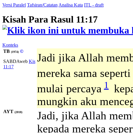
Versi Paralel
Tafsiran/Catatan
Analisa Kata
ITL - draft
Kisah Para Rasul 11:17
Konteks
TB
©
(1974)
Jadi jika Allah mem
SABDAweb
Kis
11:17
mereka sama seperti
1
mulai percaya
kepa
mungkin aku menceg
AYT
Jadi, jika Allah me
(2018)
kepada mereka sepert