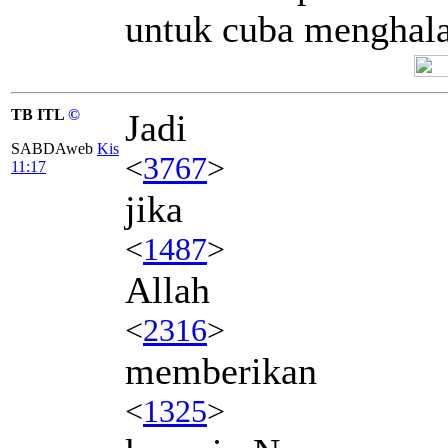
untuk cuba menghala
TB ITL
©
Jadi
SABDAweb
Kis
<
3767
>
11:17
jika
<
1487
>
Allah
<
2316
>
memberikan
<
1325
>