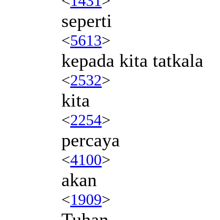
<
1431
>
seperti
<
5613
>
kepada kita tatkala
<
2532
>
kita
<
2254
>
percaya
<
4100
>
akan
<
1909
>
Tuhan