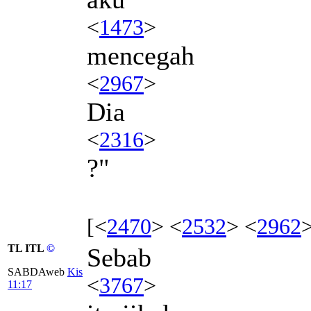
<
1473
>
mencegah
<
2967
>
Dia
<
2316
>
?"
[<
2470
> <
2532
> <
2962
TL ITL
©
Sebab
SABDAweb
Kis
<
3767
>
11:17