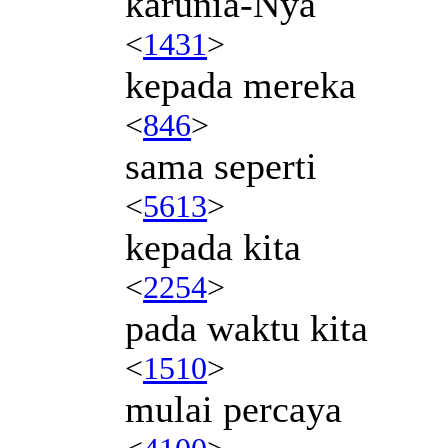
karunia-Nya
<
1431
>
kepada mereka
<
846
>
sama seperti
<
5613
>
kepada kita
<
2254
>
pada waktu kita
<
1510
>
mulai percaya