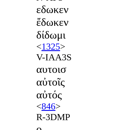
εδωκεν
ἔδωκεν
δίδωμι
<
1325
>
V-IAA3S
αυτοισ
αὐτοῖς
αὐτός
<
846
>
R-3DMP
ο