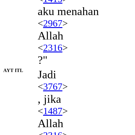
aku menahan
<
2967
>
Allah
<
2316
>
?"
AYT ITL
Jadi
<
3767
>
, jika
<
1487
>
Allah