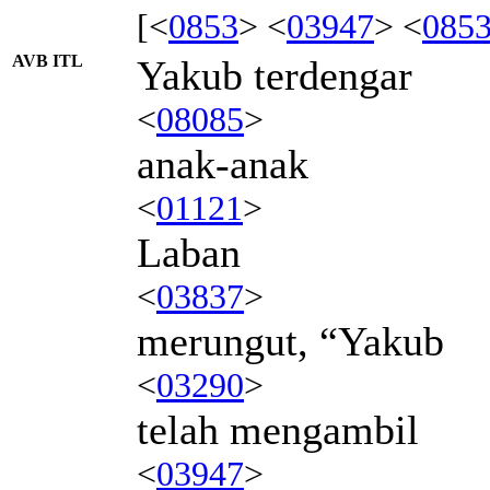
[<
0853
> <
03947
> <
085
AVB ITL
Yakub terdengar
<
08085
>
anak-anak
<
01121
>
Laban
<
03837
>
merungut, “Yakub
<
03290
>
telah mengambil
<
03947
>