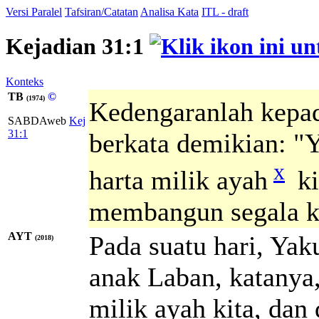
Versi Paralel
Tafsiran/Catatan
Analisa Kata
ITL - draft
Kejadian 31:1
Konteks
TB
©
(1974)
Kedengaranlah kepa
SABDAweb
Kej
31:1
berkata demikian: "
x
harta milik ayah
ki
membangun segala k
AYT
Pada suatu hari, Ya
(2018)
anak Laban, katanya
milik ayah kita, dan 