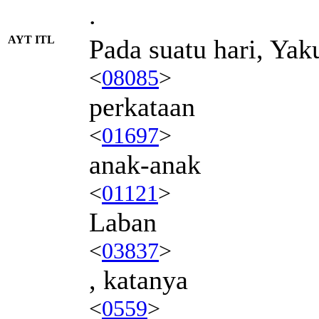
.
AYT ITL
Pada suatu hari, Ya
<
08085
>
perkataan
<
01697
>
anak-anak
<
01121
>
Laban
<
03837
>
, katanya
<
0559
>