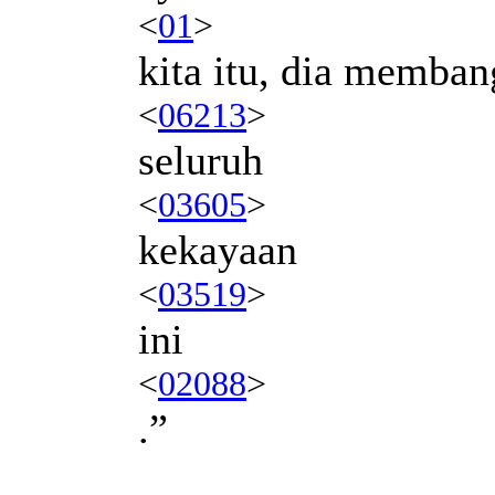
<
01
>
kita itu, dia memba
<
06213
>
seluruh
<
03605
>
kekayaan
<
03519
>
ini
<
02088
>
.”