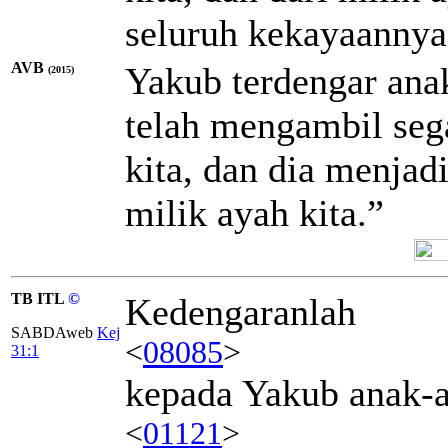
seluruh kekayaannya
AVB
Yakub terdengar ana
(2015)
telah mengambil sega
kita, dan dia menjadi
milik ayah kita.”
TB ITL
©
Kedengaranlah
SABDAweb
Kej
<
08085
>
31:1
kepada Yakub anak-
<
01121
>