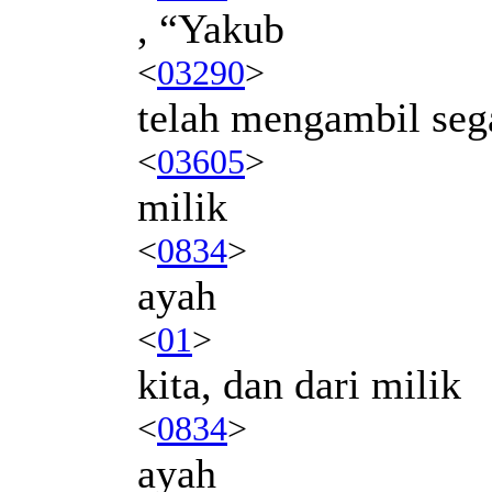
, “Yakub
<
03290
>
telah mengambil seg
<
03605
>
milik
<
0834
>
ayah
<
01
>
kita, dan dari milik
<
0834
>
ayah