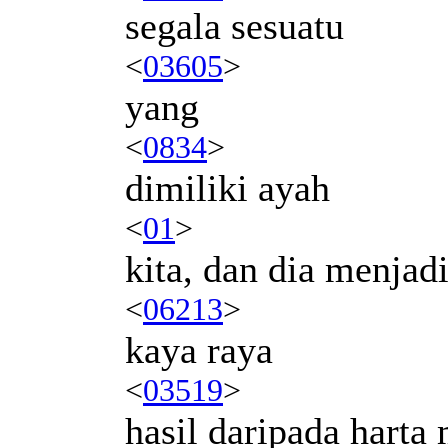
segala sesuatu
<
03605
>
yang
<
0834
>
dimiliki ayah
<
01
>
kita, dan dia menjad
<
06213
>
kaya raya
<
03519
>
hasil daripada harta 