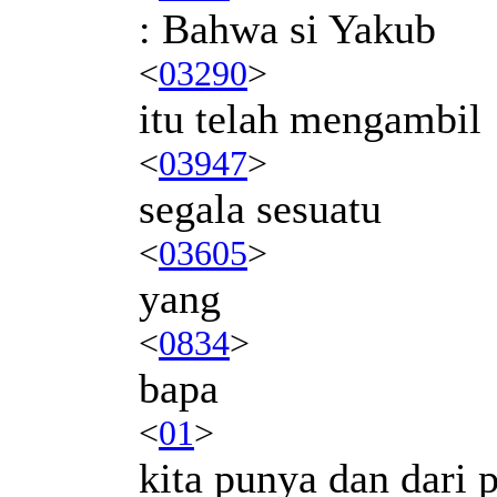
: Bahwa si Yakub
<
03290
>
itu telah mengambil
<
03947
>
segala sesuatu
<
03605
>
yang
<
0834
>
bapa
<
01
>
kita punya dan dari 