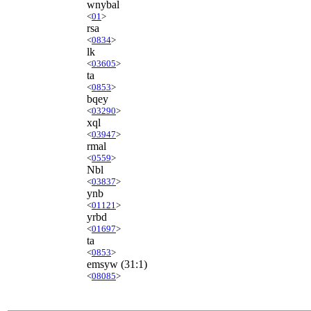
wnybal
<
01
>
rsa
<
0834
>
lk
<
03605
>
ta
<
0853
>
bqey
<
03290
>
xql
<
03947
>
rmal
<
0559
>
Nbl
<
03837
>
ynb
<
01121
>
yrbd
<
01697
>
ta
<
0853
>
emsyw
(31:1)
<
08085
>