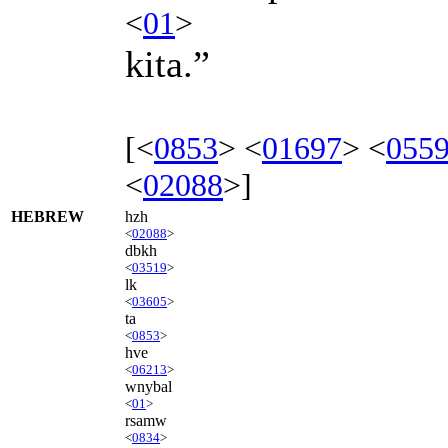
<
01
>
kita.”
[<
0853
> <
01697
> <
055
<
02088
>]
HEBREW
hzh
<
02088
>
dbkh
<
03519
>
lk
<
03605
>
ta
<
0853
>
hve
<
06213
>
wnybal
<
01
>
rsamw
<
0834
>