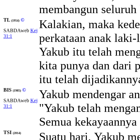
membangun seluruh k
TL
©
Kalakian, maka kede
(1954)
SABDAweb
Kej
perkataan anak laki-
31:1
Yakub itu telah men
kita punya dan dari 
itu telah dijadikanny
BIS
©
Yakub mendengar ana
(1985)
SABDAweb
Kej
"Yakub telah mengamb
31:1
Semua kekayaannya be
TSI
Suatu hari, Yakub m
(2014)