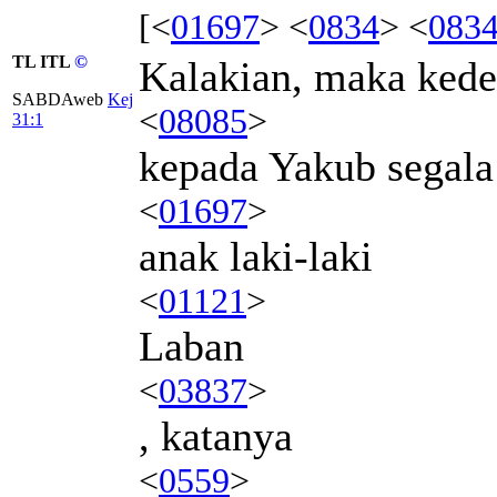
[<
01697
> <
0834
> <
083
TL ITL
©
Kalakian, maka kede
SABDAweb
Kej
<
08085
>
31:1
kepada Yakub segala
<
01697
>
anak laki-laki
<
01121
>
Laban
<
03837
>
, katanya
<
0559
>