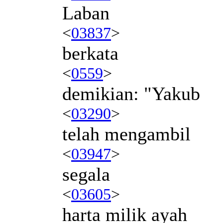
Laban
<
03837
>
berkata
<
0559
>
demikian: "Yakub
<
03290
>
telah mengambil
<
03947
>
segala
<
03605
>
harta milik ayah