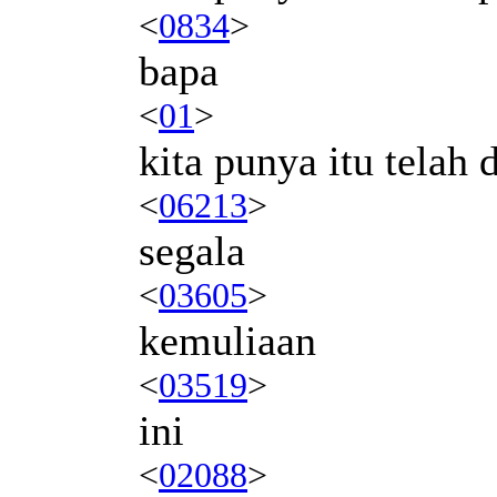
<
0834
>
bapa
<
01
>
kita punya itu telah 
<
06213
>
segala
<
03605
>
kemuliaan
<
03519
>
ini
<
02088
>