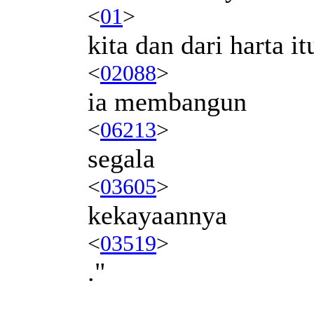
<
01
>
kita dan dari harta it
<
02088
>
ia membangun
<
06213
>
segala
<
03605
>
kekayaannya
<
03519
>
."