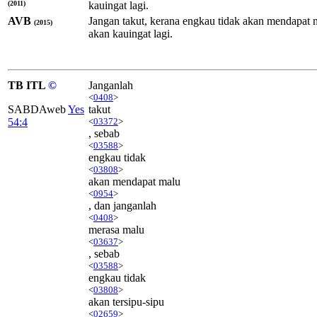
(2011)
kauingat lagi.
AVB
Jangan takut, kerana engkau tidak akan mendapat 
(2015)
akan kauingat lagi.
TB ITL
©
Janganlah
<
0408
>
SABDAweb
Yes
takut
54:4
<
03372
>
, sebab
<
03588
>
engkau tidak
<
03808
>
akan mendapat malu
<
0954
>
, dan janganlah
<
0408
>
merasa malu
<
03637
>
, sebab
<
03588
>
engkau tidak
<
03808
>
akan tersipu-sipu
<
02659
>