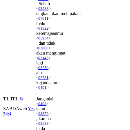
. Sebab
<
03588
>
engkau akan melupakan
<
07911
>
malu
<
01322
>
keremajaanmu
<
05934
>
, dan tidak
<
03808
>
akan mengingat
<
02142
>
lagi
<
05750
>
aib
<
02781
>
kejandaanmu
<
0491
>
.
TL ITL
©
Janganlah
<
0408
>
SABDAweb
Yes
takut
54:4
<
03372
>
, karena
<
03588
>
tiada