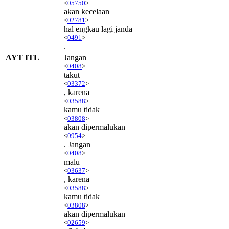
<
05750
>
akan kecelaan
<
02781
>
hal engkau lagi janda
<
0491
>
.
AYT ITL
Jangan
<
0408
>
takut
<
03372
>
, karena
<
03588
>
kamu tidak
<
03808
>
akan dipermalukan
<
0954
>
. Jangan
<
0408
>
malu
<
03637
>
, karena
<
03588
>
kamu tidak
<
03808
>
akan dipermalukan
<
02659
>