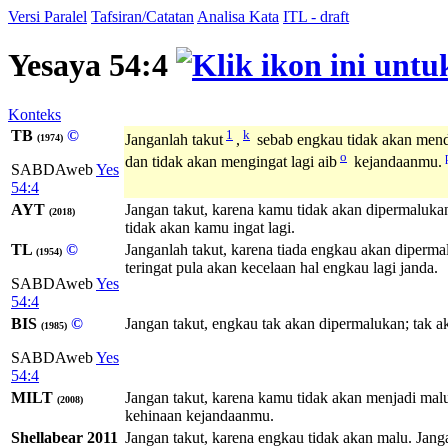
Versi Paralel
Tafsiran/Catatan
Analisa Kata
ITL - draft
Yesaya 54:4
Konteks
TB
©
1
k
Janganlah takut
,
sebab engkau tidak akan mend
(1974)
o
dan tidak akan mengingat lagi aib
kejandaanmu.
SABDAweb
Yes
54:4
AYT
Jangan takut, karena kamu tidak akan dipermaluk
(2018)
tidak akan kamu ingat lagi.
TL
©
Janganlah takut, karena tiada engkau akan diperm
(1954)
teringat pula akan kecelaan hal engkau lagi janda.
SABDAweb
Yes
54:4
BIS
©
Jangan takut, engkau tak akan dipermalukan; tak a
(1985)
SABDAweb
Yes
54:4
MILT
Jangan takut, karena kamu tidak akan menjadi ma
(2008)
kehinaan kejandaanmu.
Shellabear 2011
Jangan takut, karena engkau tidak akan malu. Ja