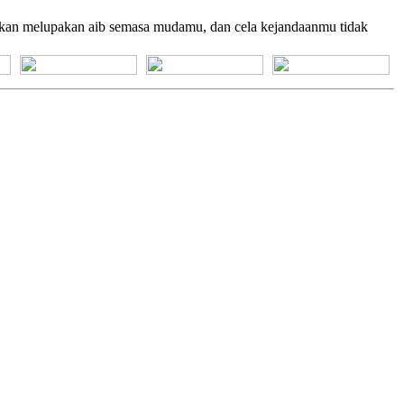
u akan melupakan aib semasa mudamu, dan cela kejandaanmu tidak
[+] Bhs. Suku
[+] Bhs. Indonesia
[+] Bhs. Inggris