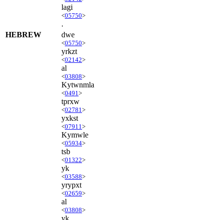
lagi
<
05750
>
.
HEBREW
dwe
<
05750
>
yrkzt
<
02142
>
al
<
03808
>
Kytwnmla
<
0491
>
tprxw
<
02781
>
yxkst
<
07911
>
Kymwle
<
05934
>
tsb
<
01322
>
yk
<
03588
>
yrypxt
<
02659
>
al
<
03808
>
yk