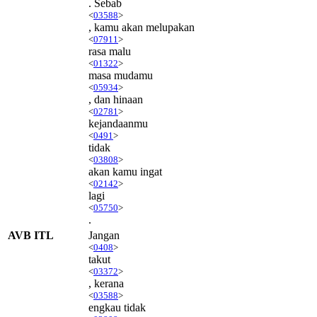
. Sebab
<
03588
>
, kamu akan melupakan
<
07911
>
rasa malu
<
01322
>
masa mudamu
<
05934
>
, dan hinaan
<
02781
>
kejandaanmu
<
0491
>
tidak
<
03808
>
akan kamu ingat
<
02142
>
lagi
<
05750
>
.
AVB ITL
Jangan
<
0408
>
takut
<
03372
>
, kerana
<
03588
>
engkau tidak