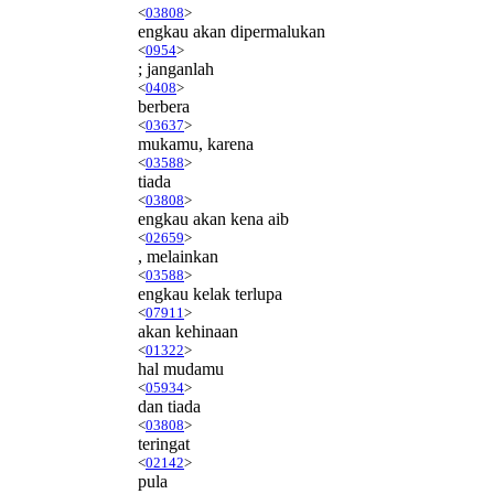
<
03808
>
engkau akan dipermalukan
<
0954
>
; janganlah
<
0408
>
berbera
<
03637
>
mukamu, karena
<
03588
>
tiada
<
03808
>
engkau akan kena aib
<
02659
>
, melainkan
<
03588
>
engkau kelak terlupa
<
07911
>
akan kehinaan
<
01322
>
hal mudamu
<
05934
>
dan tiada
<
03808
>
teringat
<
02142
>
pula