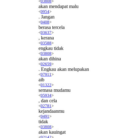
<
03808
>
akan mendapat malu
<
0954
>
. Jangan
<
0408
>
berasa tercela
<
03637
>
, kerana
<
03588
>
engkau tidak
<
03808
>
akan dihina
<
02659
>
. Engkau akan melupakan
<
07911
>
aib
<
01322
>
semasa mudamu
<
05934
>
, dan cela
<
02781
>
kejandaanmu
<
0491
>
tidak
<
03808
>
akan kauingat
<
02142
>