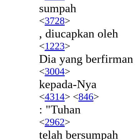
sumpah
<
3728
>
, diucapkan oleh
<
1223
>
Dia yang berfirman
<
3004
>
kepada-Nya
<
4314
> <
846
>
: "Tuhan
<
2962
>
telah bersumpah