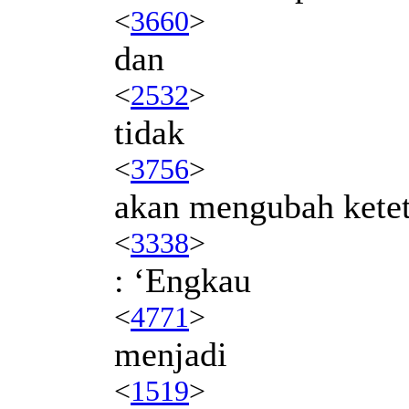
<
3660
>
dan
<
2532
>
tidak
<
3756
>
akan mengubah kete
<
3338
>
: ‘Engkau
<
4771
>
menjadi
<
1519
>