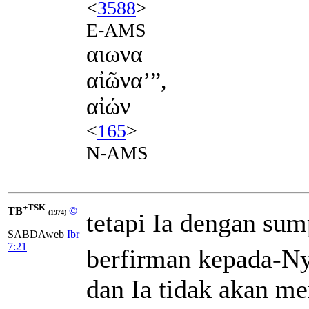
<
3588
>
E-AMS
αιωνα
αἰῶνα’”,
αἰών
<
165
>
N-AMS
+TSK
TB
©
tetapi Ia dengan su
(1974)
SABDAweb
Ibr
7:21
berfirman kepada-N
dan Ia tidak akan m