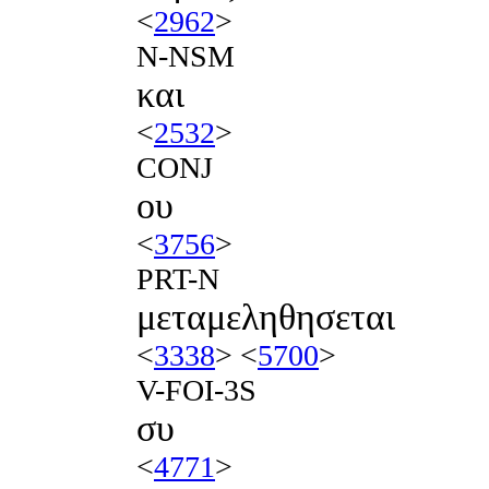
<
2962
>
N-NSM
και
<
2532
>
CONJ
ου
<
3756
>
PRT-N
μεταμεληθησεται
<
3338
> <
5700
>
V-FOI-3S
συ
<
4771
>