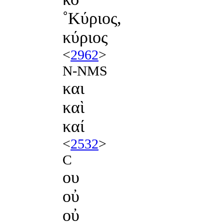
˚Κύριος,
κύριος
<
2962
>
N-NMS
και
καὶ
καί
<
2532
>
C
ου
οὐ
οὐ