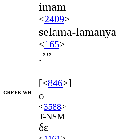
imam
<
2409
>
selama-lamanya
<
165
>
.’”
[<
846
>]
GREEK WH
ο
<
3588
>
T-NSM
δε
<
1161
>