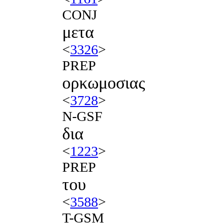
CONJ
μετα
<
3326
>
PREP
ορκωμοσιας
<
3728
>
N-GSF
δια
<
1223
>
PREP
του
<
3588
>
T-GSM