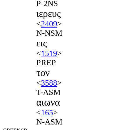
P-2NS
ιερευς
<
2409
>
N-NSM
εις
<
1519
>
PREP
τον
<
3588
>
T-ASM
αιωνα
<
165
>
N-ASM