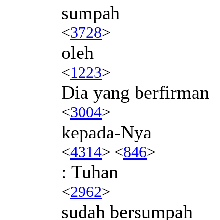
sumpah
<
3728
>
oleh
<
1223
>
Dia yang berfirman
<
3004
>
kepada-Nya
<
4314
> <
846
>
: Tuhan
<
2962
>
sudah bersumpah