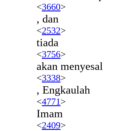
<
3660
>
, dan
<
2532
>
tiada
<
3756
>
akan menyesal
<
3338
>
, Engkaulah
<
4771
>
Imam
<
2409
>