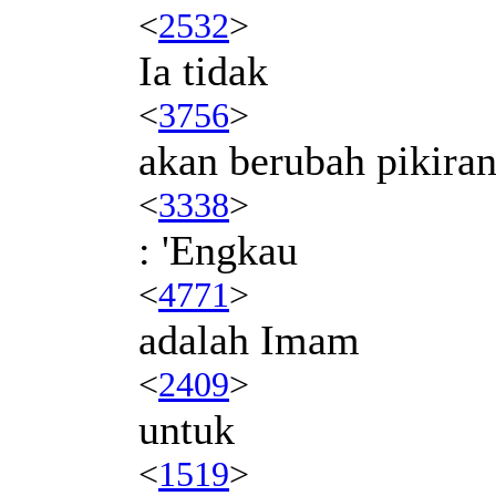
<
2532
>
Ia tidak
<
3756
>
akan berubah pikira
<
3338
>
: 'Engkau
<
4771
>
adalah Imam
<
2409
>
untuk
<
1519
>