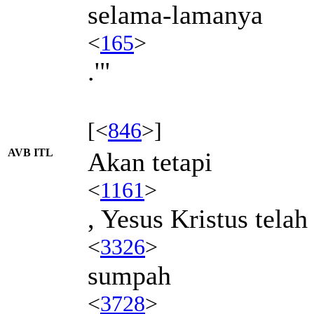
selama-lamanya
<
165
>
.'"
[<
846
>]
AVB ITL
Akan tetapi
<
1161
>
, Yesus Kristus tel
<
3326
>
sumpah
<
3728
>