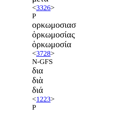
<
3326
>
P
ορκωμοσιασ
ὁρκωμοσίας
ὁρκωμοσία
<
3728
>
N-GFS
δια
διὰ
διά
<
1223
>
P