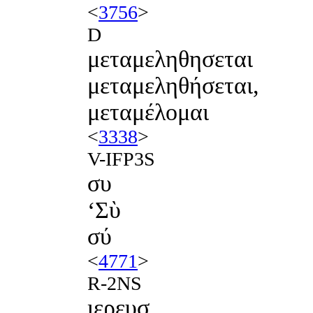
<
3756
>
D
μεταμεληθησεται
μεταμεληθήσεται,
μεταμέλομαι
<
3338
>
V-IFP3S
συ
‘Σὺ
σύ
<
4771
>
R-2NS
ιερευσ