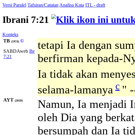
Versi Paralel
Tafsiran/Catatan
Analisa Kata
ITL - draft
Ibrani 7:21
Konteks
TB
©
tetapi Ia dengan su
(1974)
SABDAweb
Ibr
berfirman kepada-Ny
7:21
Ia tidak akan menyes
c
selama-lamanya
" -
AYT
Namun, Ia menjadi 
(2018)
oleh Dia yang berka
bersumpah dan Ia ti