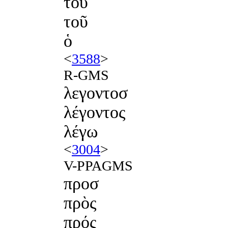
του
τοῦ
ὁ
<
3588
>
R-GMS
λεγοντοσ
λέγοντος
λέγω
<
3004
>
V-PPAGMS
προσ
πρὸς
πρός