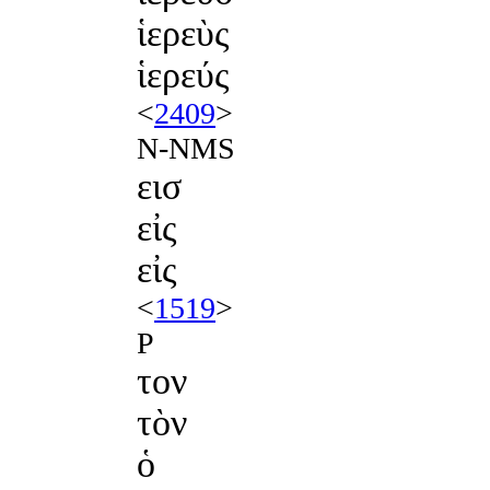
ἱερεὺς
ἱερεύς
<
2409
>
N-NMS
εισ
εἰς
εἰς
<
1519
>
P
τον
τὸν
ὁ