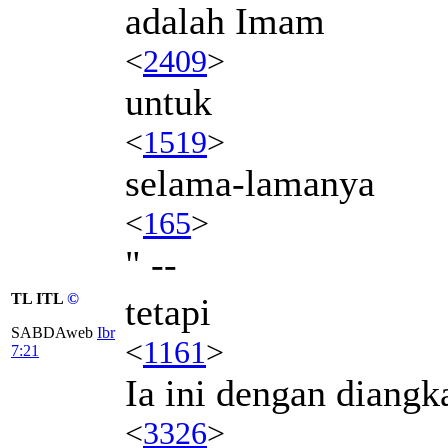
adalah Imam
<
2409
>
untuk
<
1519
>
selama-lamanya
<
165
>
" --
TL ITL
©
tetapi
SABDAweb
Ibr
<
1161
>
7:21
Ia ini dengan diangk
<
3326
>