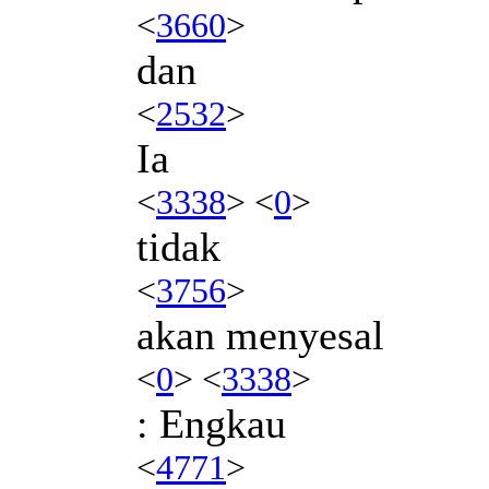
<
3660
>
dan
<
2532
>
Ia
<
3338
> <
0
>
tidak
<
3756
>
akan menyesal
<
0
> <
3338
>
: Engkau
<
4771
>