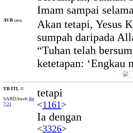
Imam sampai selama
AVB
Akan tetapi, Yesus 
(2015)
sumpah daripada All
“Tuhan telah bersum
ketetapan: ‘Engkau 
TB ITL
©
tetapi
SABDAweb
Ibr
<
1161
>
7:21
Ia dengan
<
3326
>