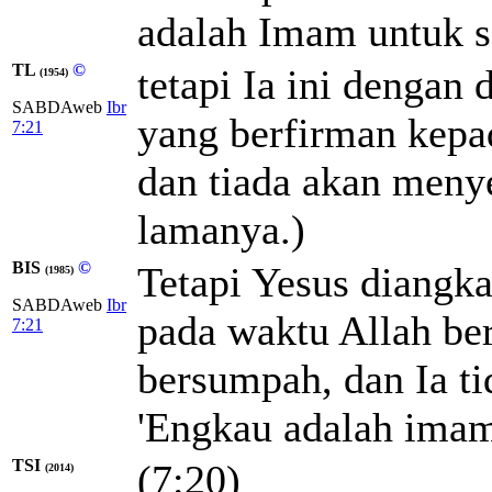
adalah Imam untuk 
TL
©
tetapi Ia ini dengan
(1954)
SABDAweb
Ibr
yang berfirman kepa
7:21
dan tiada akan meny
lamanya.)
BIS
©
Tetapi Yesus diangk
(1985)
SABDAweb
Ibr
pada waktu Allah be
7:21
bersumpah, dan Ia t
'Engkau adalah imam
TSI
(7:20)
(2014)