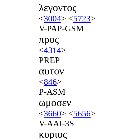
λεγοντος
<
3004
> <
5723
>
V-PAP-GSM
προς
<
4314
>
PREP
αυτον
<
846
>
P-ASM
ωμοσεν
<
3660
> <
5656
>
V-AAI-3S
κυριος