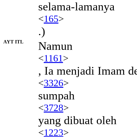
selama-lamanya
<
165
>
.)
AYT ITL
Namun
<
1161
>
, Ia menjadi Imam d
<
3326
>
sumpah
<
3728
>
yang dibuat oleh
<
1223
>