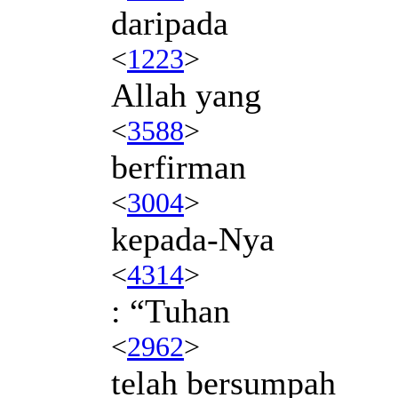
daripada
<
1223
>
Allah yang
<
3588
>
berfirman
<
3004
>
kepada-Nya
<
4314
>
: “Tuhan
<
2962
>
telah bersumpah