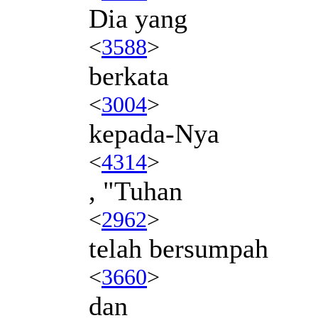
Dia yang
<
3588
>
berkata
<
3004
>
kepada-Nya
<
4314
>
, "Tuhan
<
2962
>
telah bersumpah
<
3660
>
dan