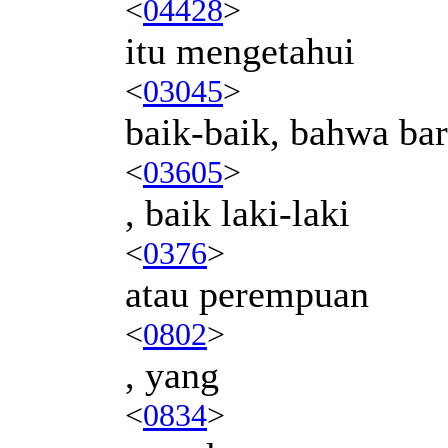
<
04428
>
itu mengetahui
<
03045
>
baik-baik, bahwa ba
<
03605
>
, baik laki-laki
<
0376
>
atau perempuan
<
0802
>
, yang
<
0834
>