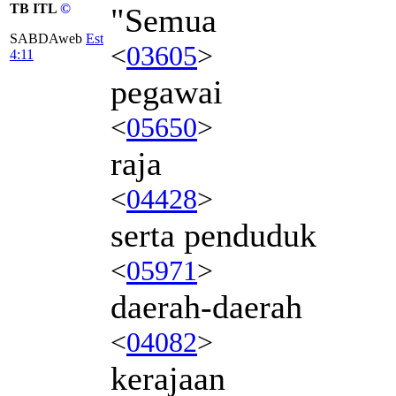
TB ITL
©
"Semua
SABDAweb
Est
<
03605
>
4:11
pegawai
<
05650
>
raja
<
04428
>
serta penduduk
<
05971
>
daerah-daerah
<
04082
>
kerajaan