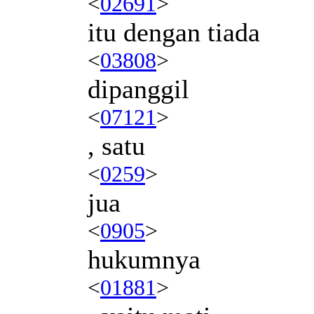
<
02691
>
itu dengan tiada
<
03808
>
dipanggil
<
07121
>
, satu
<
0259
>
jua
<
0905
>
hukumnya
<
01881
>