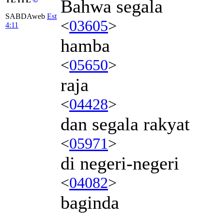
Bahwa segala
SABDAweb
Est
<
03605
>
4:11
hamba
<
05650
>
raja
<
04428
>
dan segala rakyat
<
05971
>
di negeri-negeri
<
04082
>
baginda