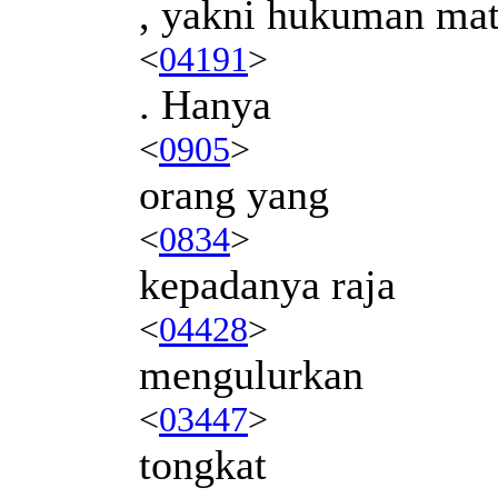
, yakni hukuman mat
<
04191
>
. Hanya
<
0905
>
orang yang
<
0834
>
kepadanya raja
<
04428
>
mengulurkan
<
03447
>
tongkat