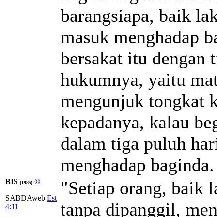
barangsiapa, baik la
masuk menghadap ba
bersakat itu dengan t
hukumnya, yaitu mat
mengunjuk tongkat k
kepadanya, kalau beg
dalam tiga puluh har
menghadap baginda.
BIS
©
"Setiap orang, baik 
(1985)
SABDAweb
Est
tanpa dipanggil, me
4:11