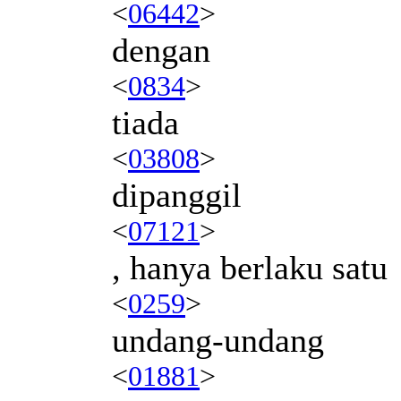
<
06442
>
dengan
<
0834
>
tiada
<
03808
>
dipanggil
<
07121
>
, hanya berlaku satu
<
0259
>
undang-undang
<
01881
>