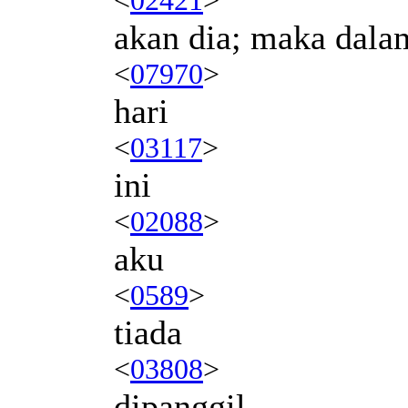
akan dia; maka dala
<
07970
>
hari
<
03117
>
ini
<
02088
>
aku
<
0589
>
tiada
<
03808
>
dipanggil