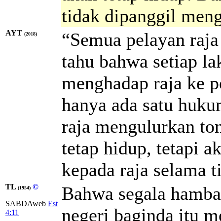
tidak dipanggil meng
AYT
“Semua pelayan raja 
(2018)
tahu bahwa setiap la
menghadap raja ke pe
hanya ada satu huku
raja mengulurkan to
tetap hidup, tetapi 
kepada raja selama ti
TL
©
Bahwa segala hamba r
(1954)
SABDAweb
Est
negeri baginda itu m
4:11