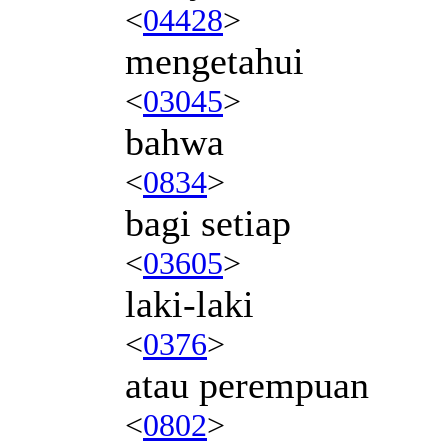
<
04428
>
mengetahui
<
03045
>
bahwa
<
0834
>
bagi setiap
<
03605
>
laki-laki
<
0376
>
atau perempuan
<
0802
>