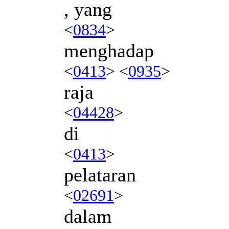
, yang
<
0834
>
menghadap
<
0413
> <
0935
>
raja
<
04428
>
di
<
0413
>
pelataran
<
02691
>
dalam