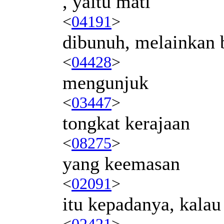
, yaitu mati
<
04191
>
dibunuh, melainkan 
<
04428
>
mengunjuk
<
03447
>
tongkat kerajaan
<
08275
>
yang keemasan
<
02091
>
itu kepadanya, kalau
<
02421
>