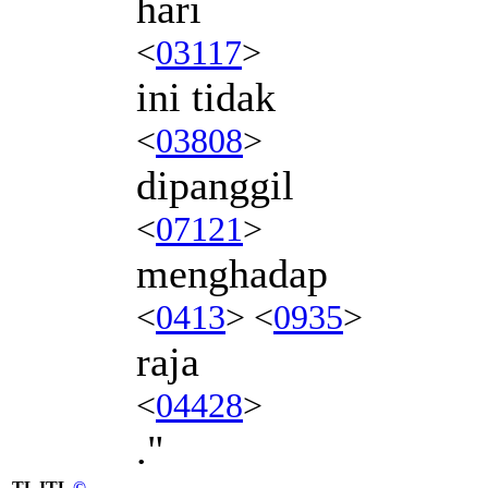
hari
<
03117
>
ini tidak
<
03808
>
dipanggil
<
07121
>
menghadap
<
0413
> <
0935
>
raja
<
04428
>
."
TL ITL
©