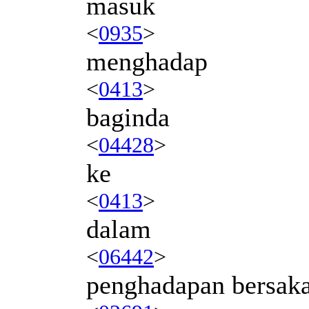
masuk
<
0935
>
menghadap
<
0413
>
baginda
<
04428
>
ke
<
0413
>
dalam
<
06442
>
penghadapan bersaka