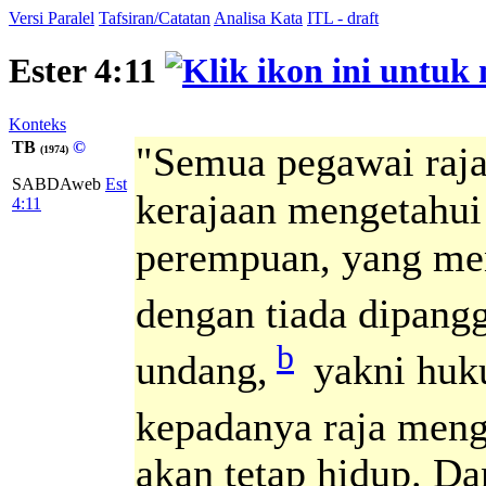
Versi Paralel
Tafsiran/Catatan
Analisa Kata
ITL - draft
Ester 4:11
Konteks
TB
©
"Semua pegawai raja
(1974)
SABDAweb
Est
kerajaan mengetahui 
4:11
perempuan, yang men
dengan tiada dipangg
b
undang,
yakni huk
kepadanya raja meng
akan tetap hidup. Da