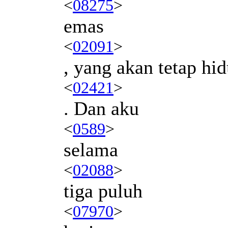
<
08275
>
emas
<
02091
>
, yang akan tetap hi
<
02421
>
. Dan aku
<
0589
>
selama
<
02088
>
tiga puluh
<
07970
>