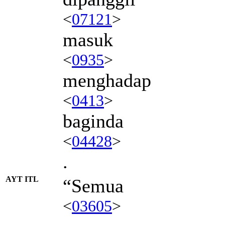
<
07121
>
masuk
<
0935
>
menghadap
<
0413
>
baginda
<
04428
>
.
AYT ITL
“Semua
<
03605
>