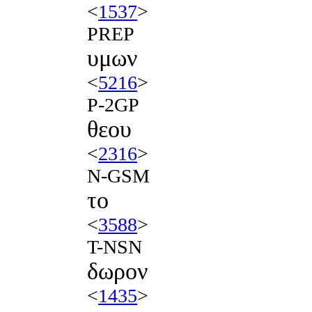
<
1537
>
PREP
υμων
<
5216
>
P-2GP
θεου
<
2316
>
N-GSM
το
<
3588
>
T-NSN
δωρον
<
1435
>