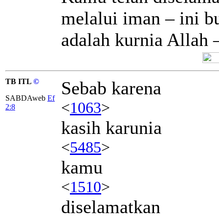
melalui iman – ini b
adalah kurnia Allah 
TB ITL
©
Sebab karena
SABDAweb
Ef
<
1063
>
2:8
kasih karunia
<
5485
>
kamu
<
1510
>
diselamatkan