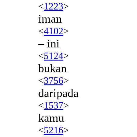
<
1223
>
iman
<
4102
>
– ini
<
5124
>
bukan
<
3756
>
daripada
<
1537
>
kamu
<
5216
>