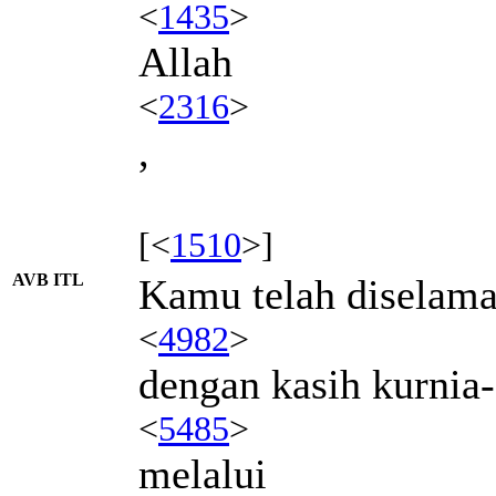
<
1435
>
Allah
<
2316
>
,
[<
1510
>]
AVB ITL
Kamu telah diselama
<
4982
>
dengan kasih kurnia
<
5485
>
melalui