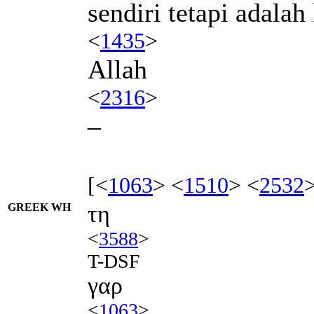
sendiri tetapi adalah
<
1435
>
Allah
<
2316
>
–
[<
1063
> <
1510
> <
2532
GREEK WH
τη
<
3588
>
T-DSF
γαρ
<
1063
>