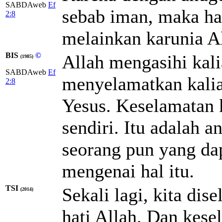
SABDAweb
Ef
sebab iman, maka ha
2:8
melainkan karunia A
BIS
©
Allah mengasihi kali
(1985)
SABDAweb
Ef
menyelamatkan kalia
2:8
Yesus. Keselamatan 
sendiri. Itu adalah a
seorang pun yang d
mengenai hal itu.
TSI
Sekali lagi, kita di
(2014)
hati Allah. Dan kese