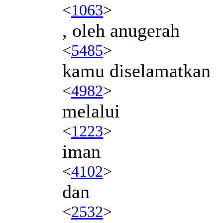
<
1063
>
, oleh anugerah
<
5485
>
kamu diselamatkan
<
4982
>
melalui
<
1223
>
iman
<
4102
>
dan
<
2532
>