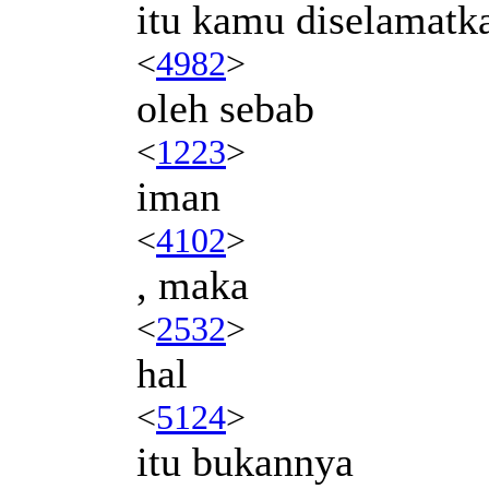
itu kamu diselamatk
<
4982
>
oleh sebab
<
1223
>
iman
<
4102
>
, maka
<
2532
>
hal
<
5124
>
itu bukannya