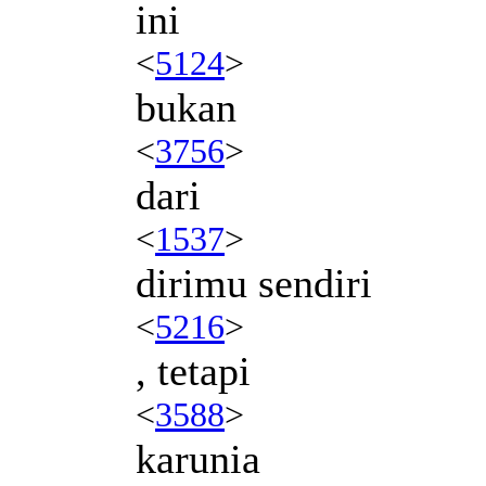
ini
<
5124
>
bukan
<
3756
>
dari
<
1537
>
dirimu sendiri
<
5216
>
, tetapi
<
3588
>
karunia