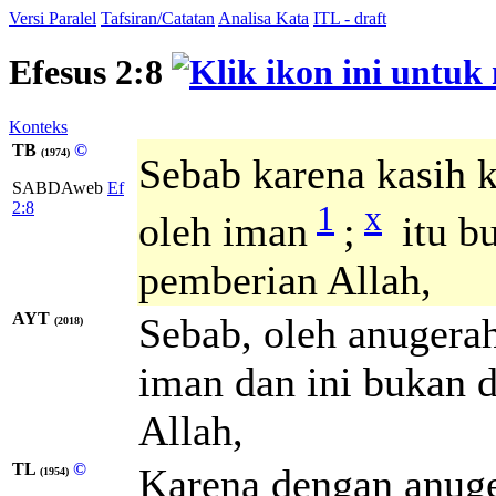
Versi Paralel
Tafsiran/Catatan
Analisa Kata
ITL - draft
Efesus 2:8
Konteks
TB
©
(1974)
Sebab karena kasih 
SABDAweb
Ef
1
x
2:8
oleh iman
;
itu bu
pemberian Allah,
AYT
Sebab, oleh anugera
(2018)
iman dan ini bukan da
Allah,
TL
©
Karena dengan anuge
(1954)