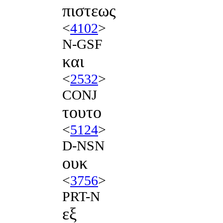
πιστεως
<
4102
>
N-GSF
και
<
2532
>
CONJ
τουτο
<
5124
>
D-NSN
ουκ
<
3756
>
PRT-N
εξ