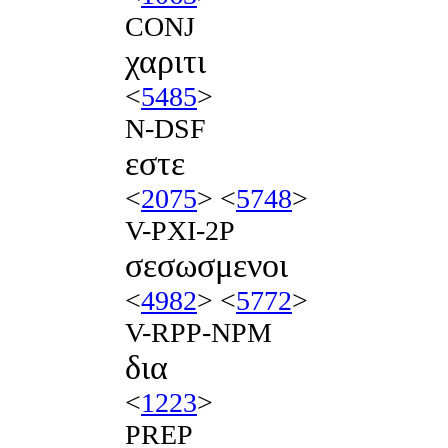
CONJ
χαριτι
<
5485
>
N-DSF
εστε
<
2075
> <
5748
>
V-PXI-2P
σεσωσμενοι
<
4982
> <
5772
>
V-RPP-NPM
δια
<
1223
>
PREP