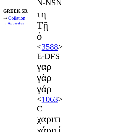
N-NSN
GREEK SR
τη
⇒
Collation
Τῇ
→
Apparatus
ὁ
<
3588
>
E-DFS
γαρ
γὰρ
γάρ
<
1063
>
C
χαριτι
χάριτί