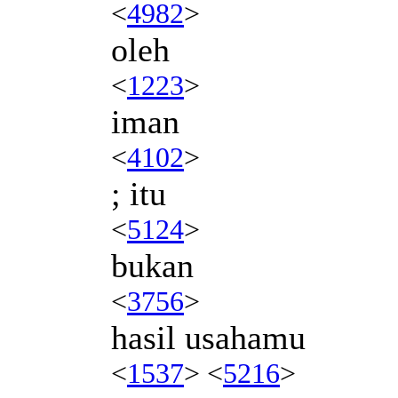
<
4982
>
oleh
<
1223
>
iman
<
4102
>
; itu
<
5124
>
bukan
<
3756
>
hasil usahamu
<
1537
> <
5216
>