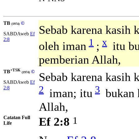
TB
©
(1974)
Sebab karena kasih 
SABDAweb
Ef
1
x
2:8
oleh iman
;
itu bu
pemberian Allah,
+TSK
TB
©
Sebab karena kasih 
(1974)
SABDAweb
Ef
2
3
2:8
iman; itu
bukan h
Allah,
Catatan Full
1
Ef 2:8
Life