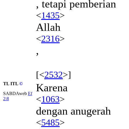
, tetapi pemberian
<
1435
>
Allah
<
2316
>
,
[<
2532
>]
TL ITL
©
Karena
SABDAweb
Ef
<
1063
>
2:8
dengan anugerah
<
5485
>