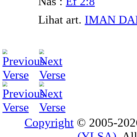
Nas :
Ef 2:8
Lihat art.
IMAN DA
Copyright
© 2005-20
(YLSA)
. Al