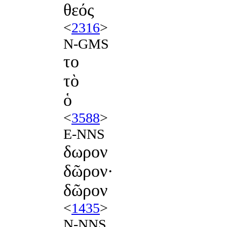
θεός
<
2316
>
N-GMS
το
τὸ
ὁ
<
3588
>
E-NNS
δωρον
δῶρον·
δῶρον
<
1435
>
N-NNS