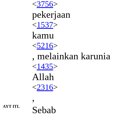
<
3756
>
pekerjaan
<
1537
>
kamu
<
5216
>
, melainkan karunia
<
1435
>
Allah
<
2316
>
,
AYT ITL
Sebab