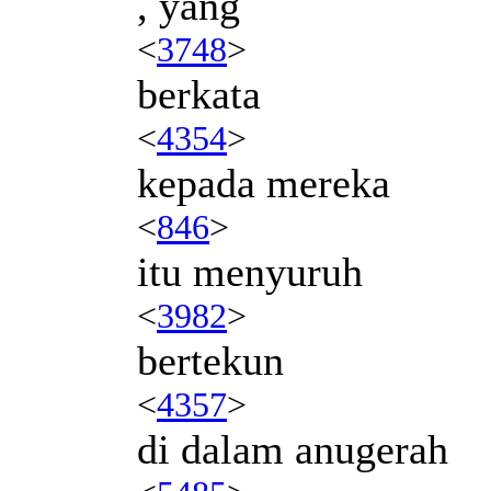
, yang
<
3748
>
berkata
<
4354
>
kepada mereka
<
846
>
itu menyuruh
<
3982
>
bertekun
<
4357
>
di dalam anugerah