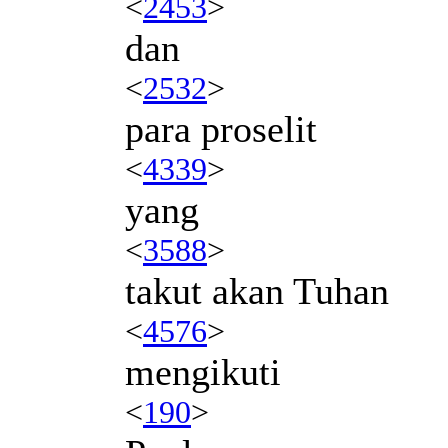
<
2453
>
dan
<
2532
>
para proselit
<
4339
>
yang
<
3588
>
takut akan Tuhan
<
4576
>
mengikuti
<
190
>