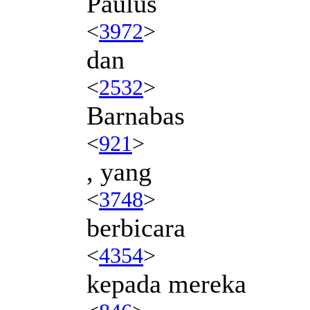
Paulus
<
3972
>
dan
<
2532
>
Barnabas
<
921
>
, yang
<
3748
>
berbicara
<
4354
>
kepada mereka