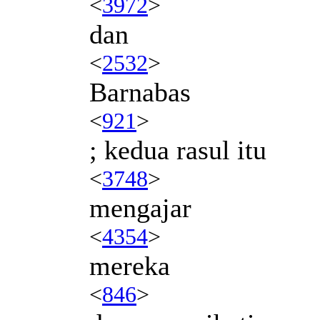
<
3972
>
dan
<
2532
>
Barnabas
<
921
>
; kedua rasul itu
<
3748
>
mengajar
<
4354
>
mereka
<
846
>