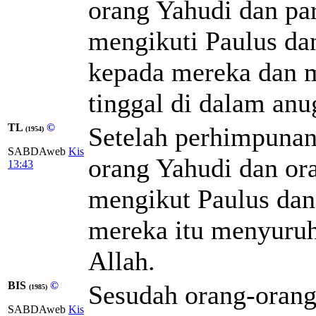
orang Yahudi dan par
mengikuti Paulus da
kepada mereka dan 
tinggal di dalam anu
TL
©
Setelah perhimpunan
(1954)
SABDAweb
Kis
orang Yahudi dan or
13:43
mengikut Paulus dan
mereka itu menyuruh
Allah.
BIS
©
Sesudah orang-orang 
(1985)
SABDAweb
Kis