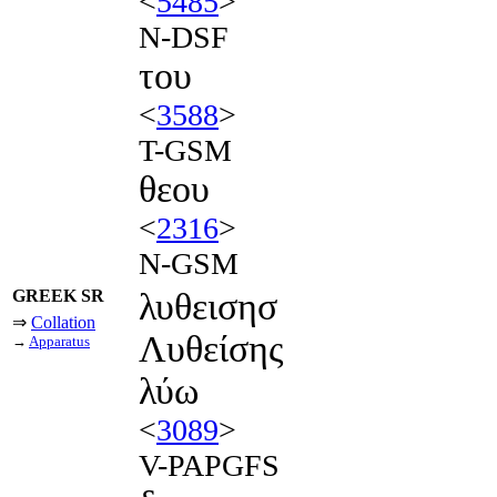
<
5485
>
N-DSF
του
<
3588
>
T-GSM
θεου
<
2316
>
N-GSM
GREEK SR
λυθεισησ
⇒
Collation
Λυθείσης
→
Apparatus
λύω
<
3089
>
V-PAPGFS