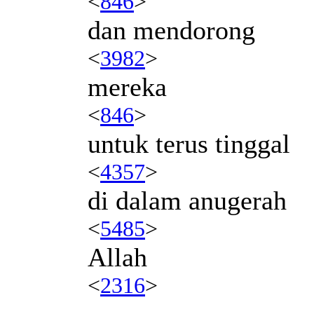
<
846
>
dan mendorong
<
3982
>
mereka
<
846
>
untuk terus tinggal
<
4357
>
di dalam anugerah
<
5485
>
Allah
<
2316
>
.