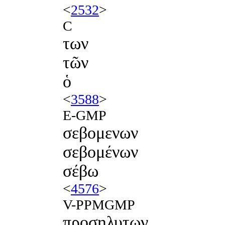
<
2532
>
C
των
τῶν
ὁ
<
3588
>
E-GMP
σεβομενων
σεβομένων
σέβω
<
4576
>
V-PPMGMP
προσηλυτων