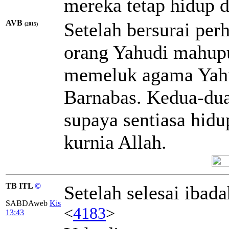
mereka tetap hidup d
AVB
Setelah bersurai per
(2015)
orang Yahudi mahupu
memeluk agama Yahu
Barnabas. Kedua-dua
supaya sentiasa hidu
kurnia Allah.
TB ITL
©
Setelah selesai ibad
SABDAweb
Kis
<
4183
>
13:43