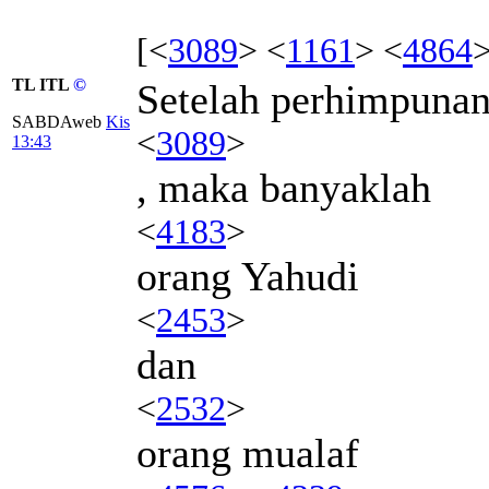
[<
3089
> <
1161
> <
4864
>
TL ITL
©
Setelah perhimpunan
SABDAweb
Kis
<
3089
>
13:43
, maka banyaklah
<
4183
>
orang Yahudi
<
2453
>
dan
<
2532
>
orang mualaf