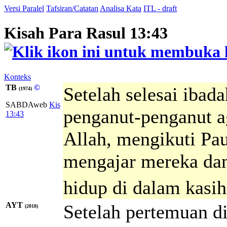
Versi Paralel
Tafsiran/Catatan
Analisa Kata
ITL - draft
Kisah Para Rasul 13:43
Konteks
TB
©
Setelah selesai ibad
(1974)
SABDAweb
Kis
penganut-penganut a
13:43
Allah, mengikuti Pau
mengajar mereka dan
hidup di dalam kasih
AYT
Setelah pertemuan di
(2018)