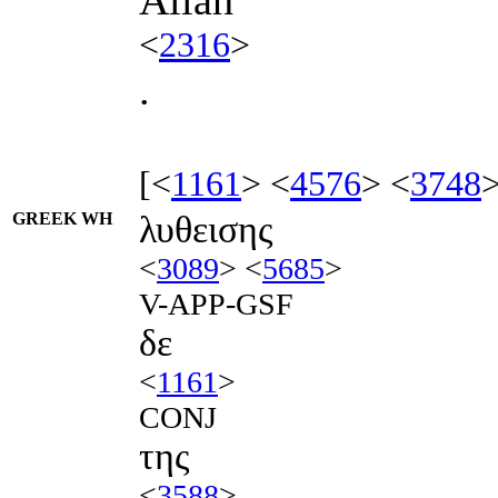
<
2316
>
.
[<
1161
> <
4576
> <
3748
>
GREEK WH
λυθεισης
<
3089
> <
5685
>
V-APP-GSF
δε
<
1161
>
CONJ
της
<
3588
>