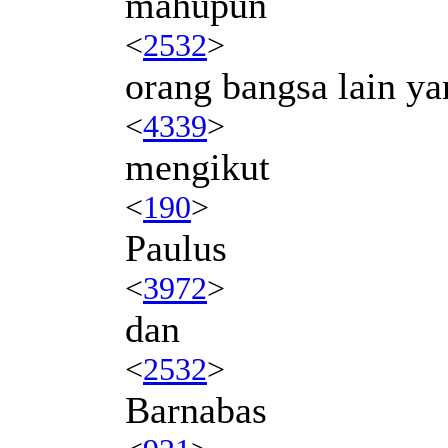
mahupun
<
2532
>
orang bangsa lain y
<
4339
>
mengikut
<
190
>
Paulus
<
3972
>
dan
<
2532
>
Barnabas