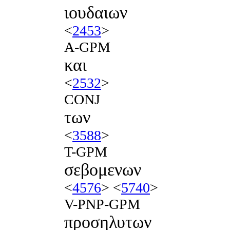
ιουδαιων
<
2453
>
A-GPM
και
<
2532
>
CONJ
των
<
3588
>
T-GPM
σεβομενων
<
4576
> <
5740
>
V-PNP-GPM
προσηλυτων