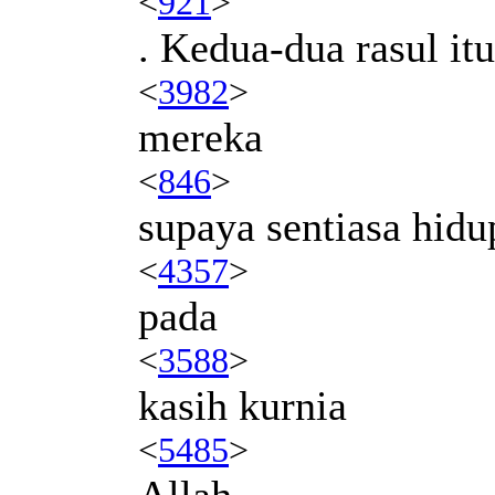
<
921
>
. Kedua-dua rasul it
<
3982
>
mereka
<
846
>
supaya sentiasa hid
<
4357
>
pada
<
3588
>
kasih kurnia
<
5485
>
Allah