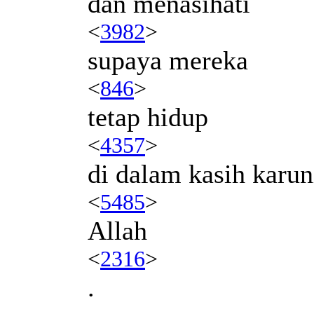
dan menasihati
<
3982
>
supaya mereka
<
846
>
tetap hidup
<
4357
>
di dalam kasih karun
<
5485
>
Allah
<
2316
>
.