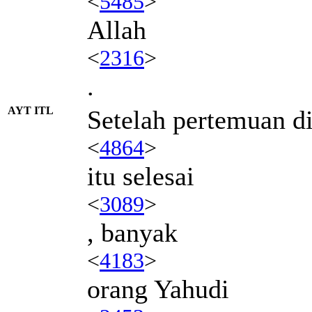
<
5485
>
Allah
<
2316
>
.
AYT ITL
Setelah pertemuan d
<
4864
>
itu selesai
<
3089
>
, banyak
<
4183
>
orang Yahudi