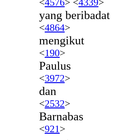
<
4576
> <
4339
>
yang beribadat
<
4864
>
mengikut
<
190
>
Paulus
<
3972
>
dan
<
2532
>
Barnabas
<
921
>