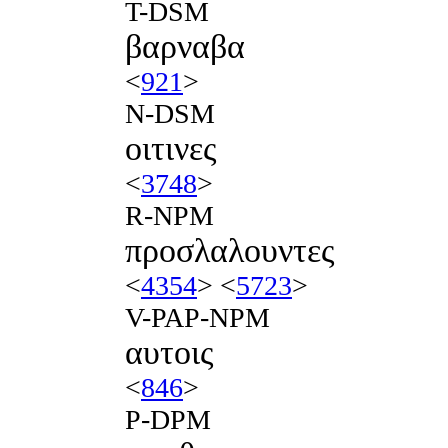
T-DSM
βαρναβα
<
921
>
N-DSM
οιτινες
<
3748
>
R-NPM
προσλαλουντες
<
4354
> <
5723
>
V-PAP-NPM
αυτοις
<
846
>
P-DPM