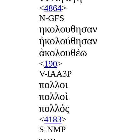
<
4864
>
N-GFS
ηκολουθησαν
ἠκολούθησαν
ἀκολουθέω
<
190
>
V-IAA3P
πολλοι
πολλοὶ
πολλός
<
4183
>
S-NMP