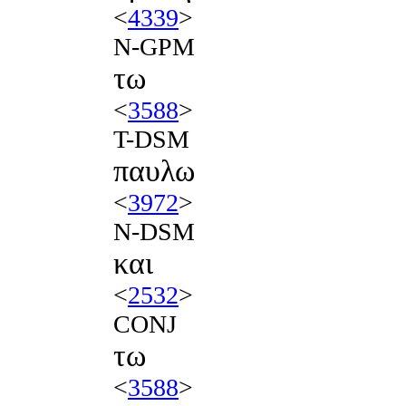
<
4339
>
N-GPM
τω
<
3588
>
T-DSM
παυλω
<
3972
>
N-DSM
και
<
2532
>
CONJ
τω
<
3588
>