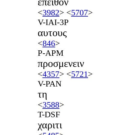
επειθον
<
3982
> <
5707
>
V-IAI-3P
αυτους
<
846
>
P-APM
προσμενειν
<
4357
> <
5721
>
V-PAN
τη
<
3588
>
T-DSF
χαριτι