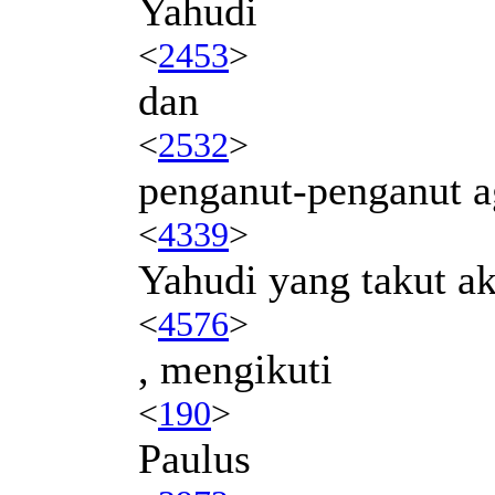
Yahudi
<
2453
>
dan
<
2532
>
penganut-penganut 
<
4339
>
Yahudi yang takut a
<
4576
>
, mengikuti
<
190
>
Paulus