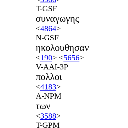
T-GSF
συναγωγης
<
4864
>
N-GSF
ηκολουθησαν
<
190
> <
5656
>
V-AAI-3P
πολλοι
<
4183
>
A-NPM
των
<
3588
>
T-GPM