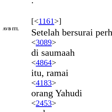
[<
1161
>]
AVB ITL
Setelah bersurai pe
<
3089
>
di saumaah
<
4864
>
itu, ramai
<
4183
>
orang Yahudi
<
2453
>