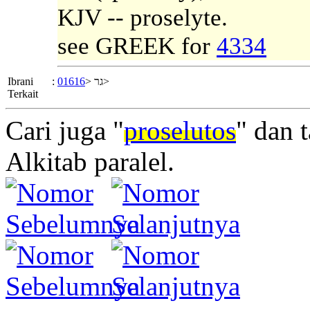
KJV -- proselyte.
see GREEK for
4334
Ibrani
:
01616
גר <
>
Terkait
Cari juga "
proselutos
" dan 
Alkitab paralel.