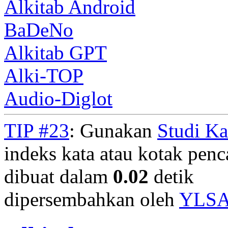
Alkitab Android
BaDeNo
Alkitab GPT
Alki-TOP
Audio-Diglot
TIP #23
: Gunakan
Studi K
indeks kata atau kotak penca
dibuat dalam
0.02
detik
dipersembahkan oleh
YLS