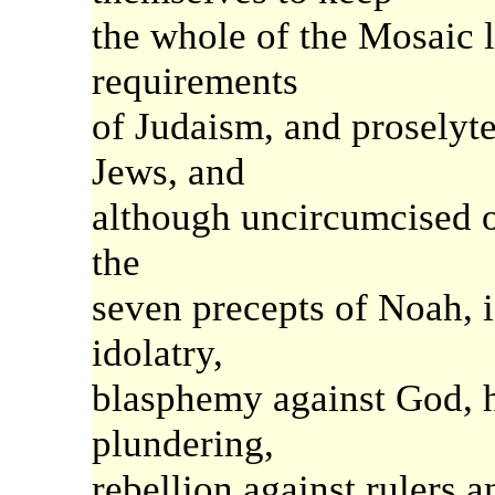
the whole of the Mosaic 
requirements
of Judaism, and proselyt
Jews, and
although uncircumcised ob
the
seven precepts of Noah, i.
idolatry,
blasphemy against God, h
plundering,
rebellion against rulers a