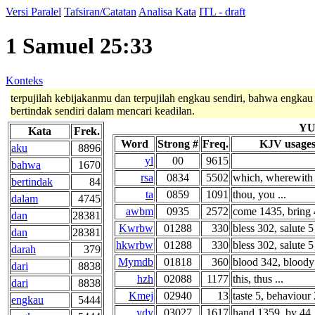
Versi Paralel
Tafsiran/Catatan
Analisa Kata
ITL - draft
1 Samuel 25:33
Konteks
terpujilah kebijakanmu dan terpujilah engkau sendiri, bahwa engka
bertindak sendiri dalam mencari keadilan.
YU
Kata
Frek.
Word
Strong #
Freq.
KJV usage
aku
8896
yl
00
9615
bahwa
1670
rsa
0834
5502
which, wherewith .
bertindak
84
ta
0859
1091
thou, you ...
dalam
4745
awbm
0935
2572
come 1435, bring 4
dan
28381
Kwrbw
01288
330
bless 302, salute 5 
dan
28381
hkwrbw
01288
330
bless 302, salute 5 
darah
379
Mymdb
01818
360
blood 342, bloody 
dari
8838
hzh
02088
1177
this, thus ...
dari
8838
Kmej
02940
13
taste 5, behaviour 2
engkau
5444
ydy
03027
1617
hand 1359, by 44 .