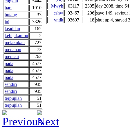
engkau
5444
Mwyh
03117
2305
day 2008, time 64 
hari
1910
eshw
03467
206
save 149, saviour 1
hutang
33
yntlk
03607
18
shut up 4, stayed 3 
ini
3326
keadilan
162
kebijakanmu
2
melakukan
727
menahan
73
mencari
262
pada
4577
pada
4577
pada
4577
sendiri
935
sendiri
935
terpujilah
51
terpujilah
51