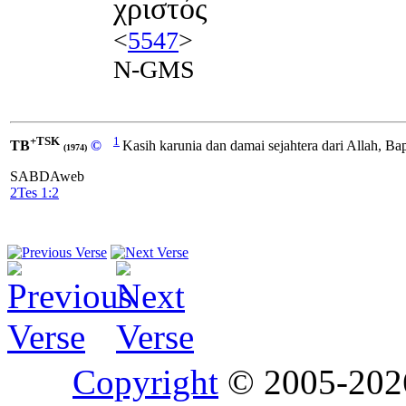
χριστός
<
5547
>
N-GMS
+TSK
1
TB
©
Kasih karunia dan damai sejahtera dari Allah, Ba
(1974)
SABDAweb
2Tes 1:2
Copyright
© 2005-20