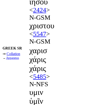
ιησου
<
2424
>
N-GSM
χριστου
<
5547
>
N-GSM
GREEK SR
χαρισ
⇒
Collation
χάρις
→
Apparatus
χάρις
<
5485
>
N-NFS
υμιν
ὑμῖν