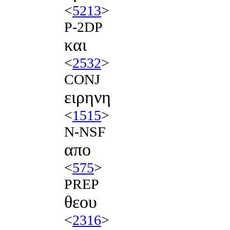
<
5213
>
P-2DP
και
<
2532
>
CONJ
ειρηνη
<
1515
>
N-NSF
απο
<
575
>
PREP
θεου
<
2316
>