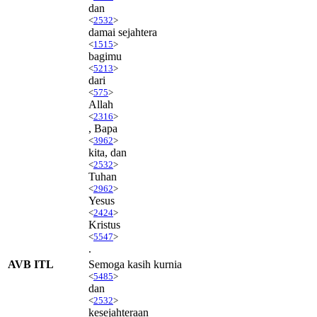
dan
<
2532
>
damai sejahtera
<
1515
>
bagimu
<
5213
>
dari
<
575
>
Allah
<
2316
>
, Bapa
<
3962
>
kita, dan
<
2532
>
Tuhan
<
2962
>
Yesus
<
2424
>
Kristus
<
5547
>
.
AVB ITL
Semoga kasih kurnia
<
5485
>
dan
<
2532
>
kesejahteraan