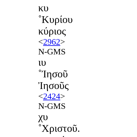
κυ
˚Κυρίου
κύριος
<
2962
>
N-GMS
ιυ
˚Ἰησοῦ
Ἰησοῦς
<
2424
>
N-GMS
χυ
˚Χριστοῦ.