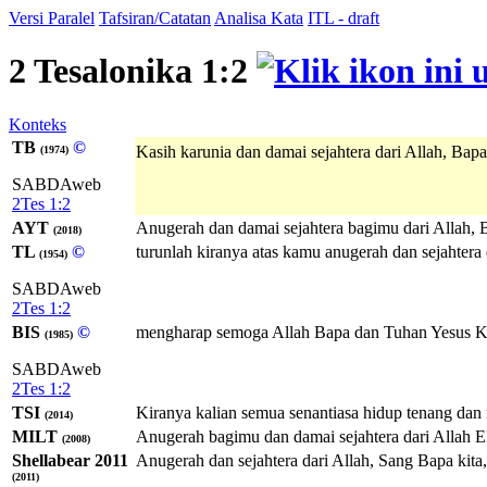
Versi Paralel
Tafsiran/Catatan
Analisa Kata
ITL - draft
2 Tesalonika 1:2
Konteks
TB
©
Kasih karunia dan damai sejahtera dari Allah, Bapa
(1974)
SABDAweb
2Tes 1:2
AYT
Anugerah dan damai sejahtera bagimu dari Allah, B
(2018)
TL
©
turunlah kiranya atas kamu anugerah dan sejahtera 
(1954)
SABDAweb
2Tes 1:2
BIS
©
mengharap semoga Allah Bapa dan Tuhan Yesus Kri
(1985)
SABDAweb
2Tes 1:2
TSI
Kiranya kalian semua senantiasa hidup tenang dan 
(2014)
MILT
Anugerah bagimu dan damai sejahtera dari
Allah
E
(2008)
Shellabear 2011
Anugerah dan sejahtera dari Allah, Sang Bapa kita,
(2011)