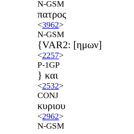
N-GSM
πατρος
<
3962
>
N-GSM
{VAR2: [ημων]
<
2257
>
P-1GP
} και
<
2532
>
CONJ
κυριου
<
2962
>
N-GSM