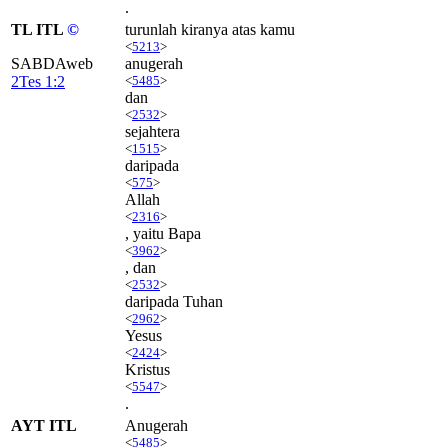
.
TL ITL
©
turunlah kiranya atas kamu
<
5213
>
SABDAweb
anugerah
2Tes 1:2
<
5485
>
dan
<
2532
>
sejahtera
<
1515
>
daripada
<
575
>
Allah
<
2316
>
, yaitu Bapa
<
3962
>
, dan
<
2532
>
daripada Tuhan
<
2962
>
Yesus
<
2424
>
Kristus
<
5547
>
.
AYT ITL
Anugerah
<
5485
>