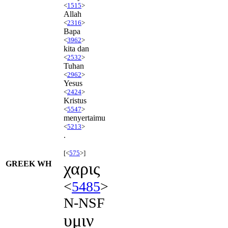
<
1515
>
Allah
<
2316
>
Bapa
<
3962
>
kita dan
<
2532
>
Tuhan
<
2962
>
Yesus
<
2424
>
Kristus
<
5547
>
menyertaimu
<
5213
>
.
[<
575
>]
GREEK WH
χαρις
<
5485
>
N-NSF
υμιν