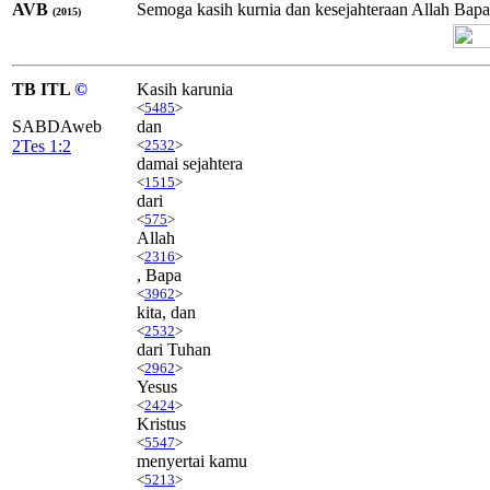
AVB
Semoga kasih kurnia dan kesejahteraan Allah Bapa
(2015)
TB ITL
©
Kasih karunia
<
5485
>
SABDAweb
dan
2Tes 1:2
<
2532
>
damai sejahtera
<
1515
>
dari
<
575
>
Allah
<
2316
>
, Bapa
<
3962
>
kita, dan
<
2532
>
dari Tuhan
<
2962
>
Yesus
<
2424
>
Kristus
<
5547
>
menyertai kamu
<
5213
>