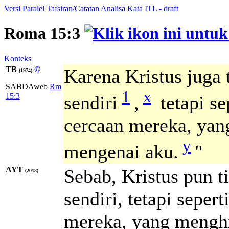
Versi Paralel
Tafsiran/Catatan
Analisa Kata
ITL - draft
Roma 15:3
Konteks
TB
©
Karena Kristus juga
(1974)
SABDAweb
Rm
1
x
15:3
sendiri
,
tetapi se
cercaan mereka, yan
y
mengenai aku.
"
AYT
Sebab, Kristus pun 
(2018)
sendiri, tetapi sepert
mereka, yang mengh