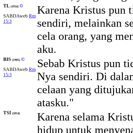
TL
©
Karena Kristus pun 
(1954)
SABDAweb
Rm
sendiri, melainkan s
15:3
cela orang, yang me
aku.
BIS
©
Sebab Kristus pun t
(1985)
SABDAweb
Rm
Nya sendiri. Di dalam
15:3
celaan yang ditujuka
atasku."
TSI
Karena selama Kristu
(2014)
hidup untuk menyena