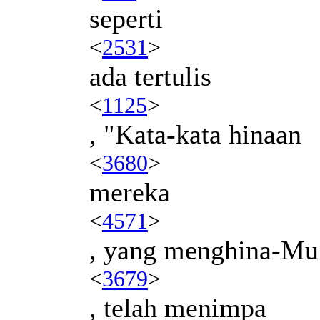
seperti
<
2531
>
ada tertulis
<
1125
>
, "Kata-kata hinaan
<
3680
>
mereka
<
4571
>
, yang menghina-Mu
<
3679
>
, telah menimpa