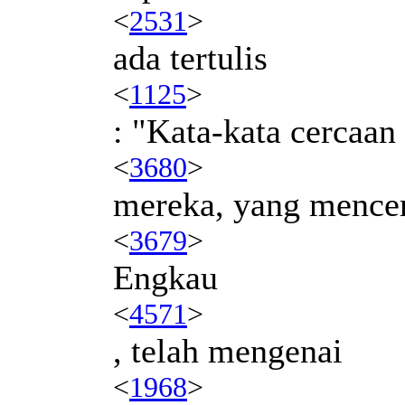
<
2531
>
ada tertulis
<
1125
>
: "Kata-kata cercaan
<
3680
>
mereka, yang mence
<
3679
>
Engkau
<
4571
>
, telah mengenai
<
1968
>