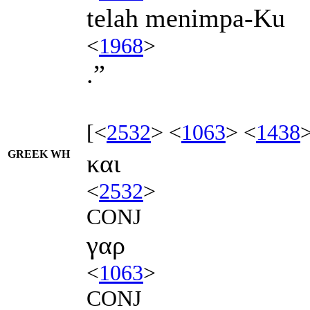
telah menimpa-Ku
<
1968
>
.”
[<
2532
> <
1063
> <
1438
GREEK WH
και
<
2532
>
CONJ
γαρ
<
1063
>
CONJ