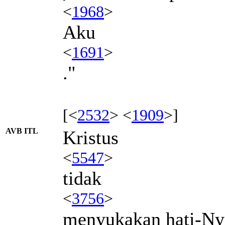
<
1968
>
Aku
<
1691
>
."
[<
2532
> <
1909
>]
AVB ITL
Kristus
<
5547
>
tidak
<
3756
>
menyukakan hati-Ny