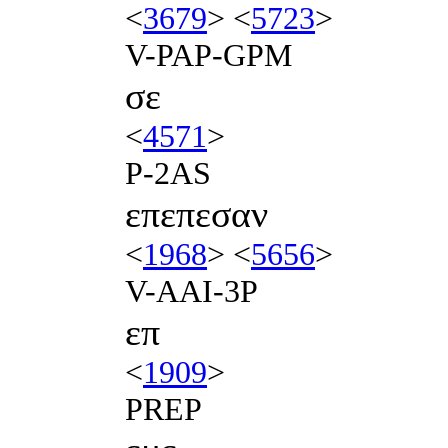
<
3679
> <
5723
>
V-PAP-GPM
σε
<
4571
>
P-2AS
επεπεσαν
<
1968
> <
5656
>
V-AAI-3P
επ
<
1909
>
PREP