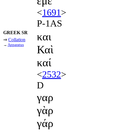
εμε
<
1691
>
P-1AS
GREEK SR
και
⇒
Collation
→
Apparatus
Καὶ
καί
<
2532
>
D
γαρ
γὰρ
γάρ