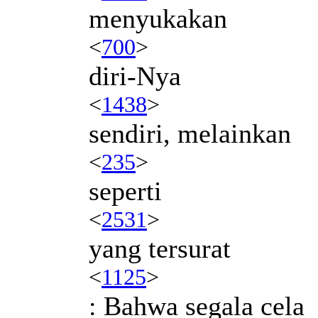
menyukakan
<
700
>
diri-Nya
<
1438
>
sendiri, melainkan
<
235
>
seperti
<
2531
>
yang tersurat
<
1125
>
: Bahwa segala cela