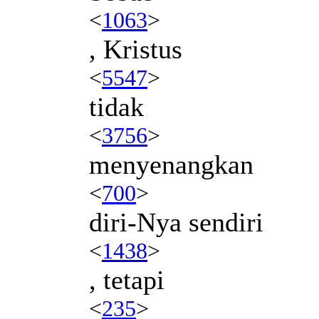
<
1063
>
, Kristus
<
5547
>
tidak
<
3756
>
menyenangkan
<
700
>
diri-Nya sendiri
<
1438
>
, tetapi
<
235
>