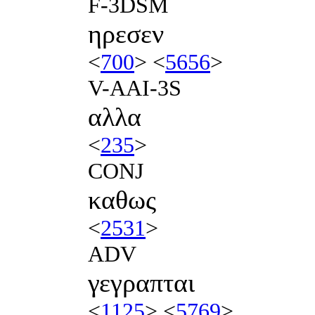
F-3DSM
ηρεσεν
<
700
> <
5656
>
V-AAI-3S
αλλα
<
235
>
CONJ
καθως
<
2531
>
ADV
γεγραπται
<
1125
> <
5769
>