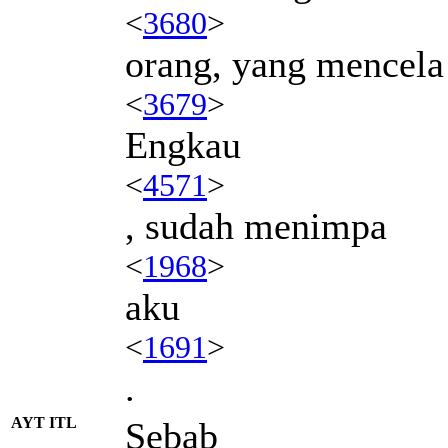
<
3680
>
orang, yang mencela
<
3679
>
Engkau
<
4571
>
, sudah menimpa
<
1968
>
aku
<
1691
>
.
AYT ITL
Sebab