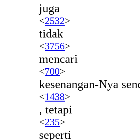
juga
<
2532
>
tidak
<
3756
>
mencari
<
700
>
kesenangan-Nya send
<
1438
>
, tetapi
<
235
>
seperti