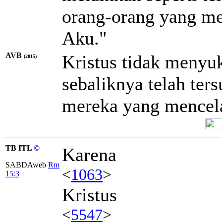
orang-orang yang m
Aku."
AVB
Kristus tidak menyuk
(2015)
sebaliknya telah ters
mereka yang mencel
TB ITL
©
Karena
SABDAweb
Rm
<
1063
>
15:3
Kristus
<
5547
>