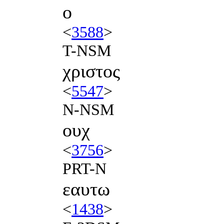
ο
<
3588
>
T-NSM
χριστος
<
5547
>
N-NSM
ουχ
<
3756
>
PRT-N
εαυτω
<
1438
>