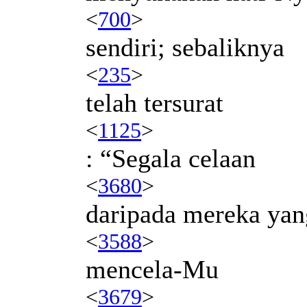
<
700
>
sendiri; sebaliknya
<
235
>
telah tersurat
<
1125
>
: “Segala celaan
<
3680
>
daripada mereka yan
<
3588
>
mencela-Mu
<
3679
>