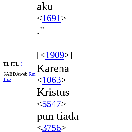
aku
<
1691
>
."
[<
1909
>]
TL ITL
©
Karena
SABDAweb
Rm
<
1063
>
15:3
Kristus
<
5547
>
pun tiada
<
3756
>