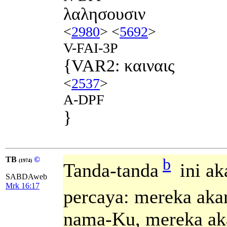
λαλησουσιν
<
2980
> <
5692
>
V-FAI-3P
{VAR2: καιναις
<
2537
>
A-DPF
}
TB
©
b
(1974)
Tanda-tanda
ini ak
SABDAweb
Mrk 16:17
percaya: mereka aka
nama-Ku, mereka aka