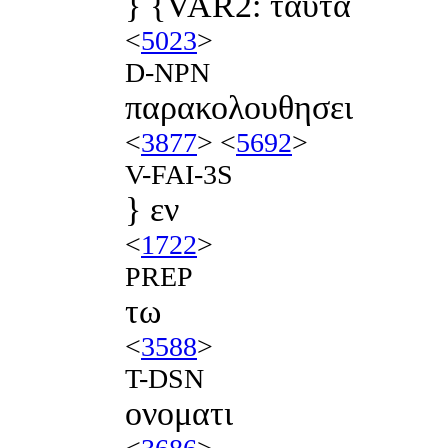
} {VAR2: ταυτα
<
5023
>
D-NPN
παρακολουθησει
<
3877
> <
5692
>
V-FAI-3S
} εν
<
1722
>
PREP
τω
<
3588
>
T-DSN
ονοματι