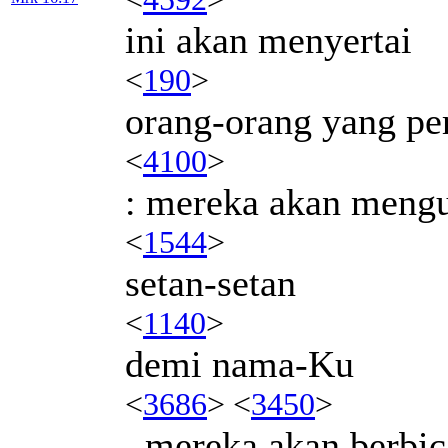
ini akan menyertai
<
190
>
orang-orang yang pe
<
4100
>
: mereka akan mengu
<
1544
>
setan-setan
<
1140
>
demi nama-Ku
<
3686
> <
3450
>
, mereka akan berbic