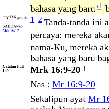
d
bahasa yang baru
b
+TSK
1
2
TB
©
Tanda-tanda ini 
(1974)
SABDAweb
Mrk 16:17
percaya: mereka aka
nama-Ku, mereka aka
bahasa yang baru ba
Catatan Full
1
Mrk 16:9-20
Life
Nas :
Mr 16:9-20
Sekalipun ayat
Mr 1