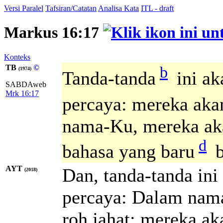
Versi Paralel
Tafsiran/Catatan
Analisa Kata
ITL - draft
Markus 16:17
Konteks
TB
©
b
(1974)
Tanda-tanda
ini ak
SABDAweb
Mrk 16:17
percaya: mereka aka
nama-Ku, mereka aka
d
bahasa yang baru
b
AYT
Dan, tanda-tanda in
(2018)
percaya: Dalam nam
roh jahat; mereka a