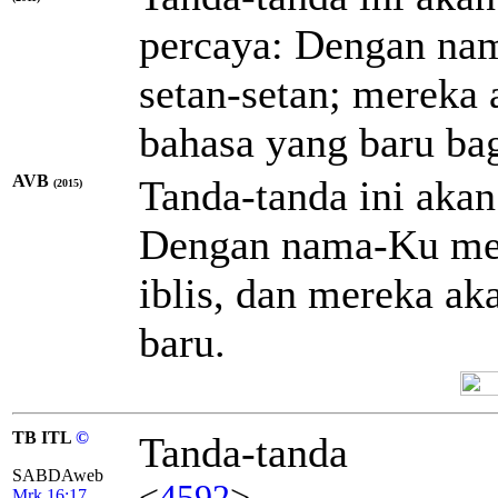
percaya: Dengan na
setan-setan; mereka 
bahasa yang baru ba
AVB
Tanda-tanda ini aka
(2015)
Dengan nama-Ku mer
iblis, dan mereka ak
baru.
TB ITL
©
Tanda-tanda
SABDAweb
<
4592
>
Mrk 16:17