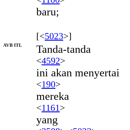
baru;
[<
5023
>]
AVB ITL
Tanda-tanda
<
4592
>
ini akan menyertai
<
190
>
mereka
<
1161
>
yang