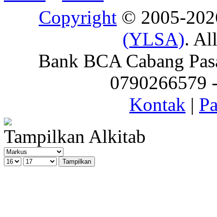
Copyright
© 2005-20
(YLSA)
. Al
Bank BCA Cabang Pasar
0790266579 - 
Kontak
|
Pa
Tampilkan Alkitab