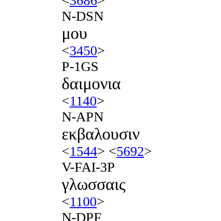
<
3686
>
N-DSN
μου
<
3450
>
P-1GS
δαιμονια
<
1140
>
N-APN
εκβαλουσιν
<
1544
> <
5692
>
V-FAI-3P
γλωσσαις
<
1100
>
N-DPF