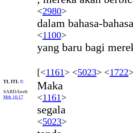
<
2980
>
dalam bahasa-bahas
<
1100
>
yang baru bagi mere
[<
1161
> <
5023
> <
1722
>
TL ITL
©
Maka
SABDAweb
<
1161
>
Mrk 16:17
segala
<
5023
>