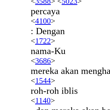
<
3588
> <
5023
>
percaya
<
4100
>
: Dengan
<
1722
>
nama-Ku
<
3686
>
mereka akan mengha
<
1544
>
roh-roh iblis
<
1140
>