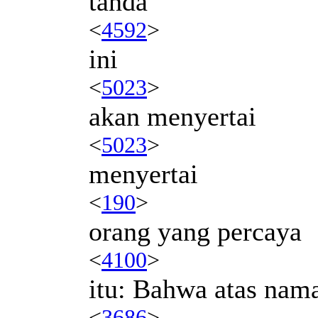
tanda
<
4592
>
ini
<
5023
>
akan menyertai
<
5023
>
menyertai
<
190
>
orang yang percaya
<
4100
>
itu: Bahwa atas nam
<
3686
>