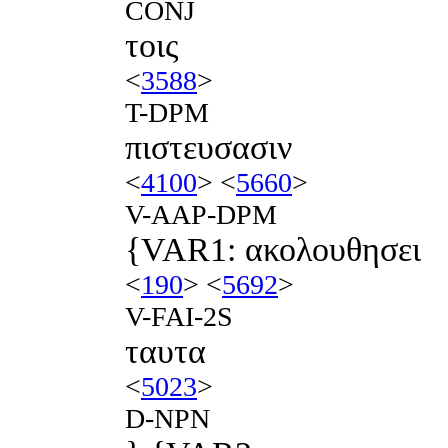
CONJ
τοις
<
3588
>
T-DPM
πιστευσασιν
<
4100
> <
5660
>
V-AAP-DPM
{VAR1: ακολουθησει
<
190
> <
5692
>
V-FAI-2S
ταυτα
<
5023
>
D-NPN