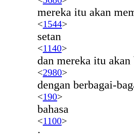
mereka itu akan me
<
1544
>
setan
<
1140
>
dan mereka itu akan 
<
2980
>
dengan berbagai-bag
<
190
>
bahasa
<
1100
>
;