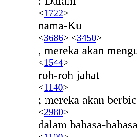
: Dalam
<
1722
>
nama-Ku
<
3686
> <
3450
>
, mereka akan mengu
<
1544
>
roh-roh jahat
<
1140
>
; mereka akan berbic
<
2980
>
dalam bahasa-bahas
<
1100
>