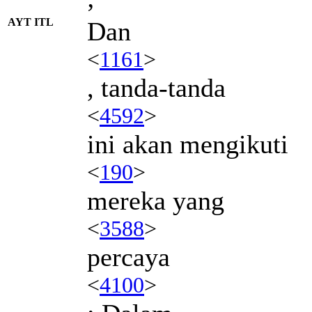
AYT ITL
Dan
<
1161
>
, tanda-tanda
<
4592
>
ini akan mengikuti
<
190
>
mereka yang
<
3588
>
percaya
<
4100
>