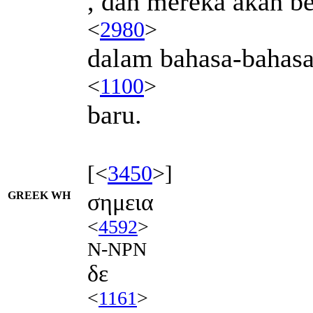
, dan mereka akan be
<
2980
>
dalam bahasa-bahas
<
1100
>
baru.
[<
3450
>]
GREEK WH
σημεια
<
4592
>
N-NPN
δε
<
1161
>