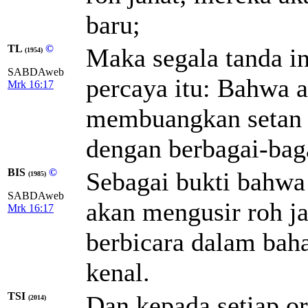
baru;
TL
©
Maka segala tanda i
(1954)
SABDAweb
percaya itu: Bahwa 
Mrk 16:17
membuangkan setan d
dengan berbagai-bag
BIS
©
Sebagai bukti bahwa
(1985)
SABDAweb
akan mengusir roh j
Mrk 16:17
berbicara dalam bah
kenal.
TSI
Dan kepada setiap o
(2014)