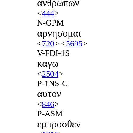
ανθρωπων
<
444
>
N-GPM
αρνησομαι
<
720
> <
5695
>
V-FDI-1S
καγω
<
2504
>
P-1NS-C
αυτον
<
846
>
P-ASM
εμπροσθεν