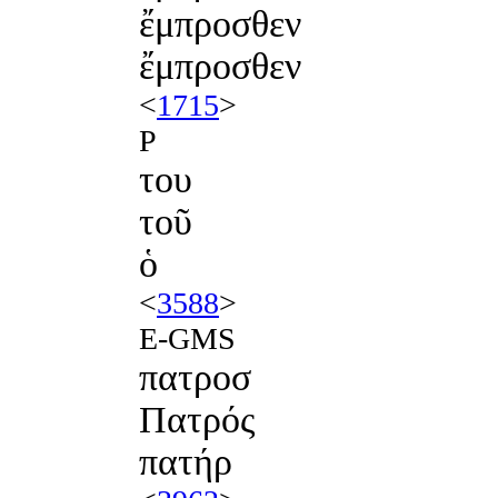
ἔμπροσθεν
ἔμπροσθεν
<
1715
>
P
του
τοῦ
ὁ
<
3588
>
E-GMS
πατροσ
Πατρός
πατήρ