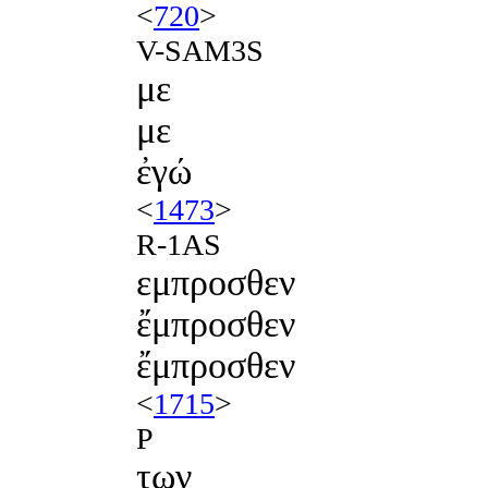
<
720
>
V-SAM3S
με
με
ἐγώ
<
1473
>
R-1AS
εμπροσθεν
ἔμπροσθεν
ἔμπροσθεν
<
1715
>
P
των