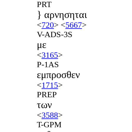
PRT
} αρνησηται
<
720
> <
5667
>
V-ADS-3S
με
<
3165
>
P-1AS
εμπροσθεν
<
1715
>
PREP
των
<
3588
>
T-GPM