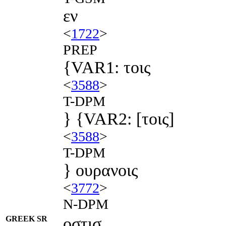
εν
<
1722
>
PREP
{VAR1: τοις
<
3588
>
T-DPM
} {VAR2: [τοις]
<
3588
>
T-DPM
} ουρανοις
<
3772
>
N-DPM
GREEK SR
οστισ