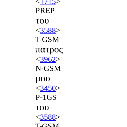
<
1715
>
PREP
του
<
3588
>
T-GSM
πατρος
<
3962
>
N-GSM
μου
<
3450
>
P-1GS
του
<
3588
>
T-GSM