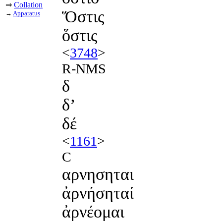
⇒
Collation
Ὅστις
→
Apparatus
ὅστις
<
3748
>
R-NMS
δ
δʼ
δέ
<
1161
>
C
αρνησηται
ἀρνήσηταί
ἀρνέομαι