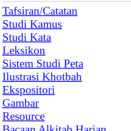
Tafsiran/Catatan
Studi Kamus
Studi Kata
Leksikon
Sistem Studi Peta
Ilustrasi Khotbah
Ekspositori
Gambar
Resource
Bacaan Alkitab Harian