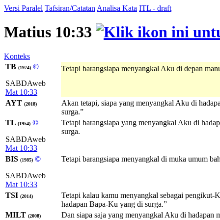
Versi Paralel
Tafsiran/Catatan
Analisa Kata
ITL - draft
Matius 10:33
Konteks
TB
©
Tetapi barangsiapa menyangkal Aku di depan manu
(1974)
SABDAweb
Mat 10:33
AYT
Akan tetapi, siapa yang menyangkal Aku di hada
(2018)
surga.”
TL
©
Tetapi barangsiapa yang menyangkal Aku di hadap
(1954)
surga.
SABDAweb
Mat 10:33
BIS
©
Tetapi barangsiapa menyangkal di muka umum bah
(1985)
SABDAweb
Mat 10:33
TSI
Tetapi kalau kamu menyangkal sebagai pengikut-K
(2014)
hadapan Bapa-Ku yang di surga.”
MILT
Dan siapa saja yang menyangkal Aku di hadapan m
(2008)