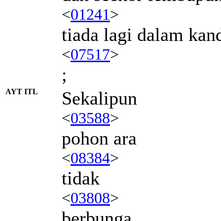
<
01241
>
tiada lagi dalam kan
<
07517
>
;
AYT ITL
Sekalipun
<
03588
>
pohon ara
<
08384
>
tidak
<
03808
>
berbunga