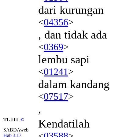
dari kurungan
<
04356
>
, dan tidak ada
<
0369
>
lembu sapi
<
01241
>
dalam kandang
<
07517
>
,
TL ITL
©
Kendatilah
SABDAweb
<
03588
>
Hab 3:17