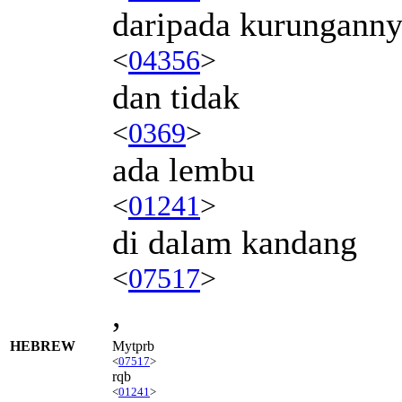
daripada kurungann
<
04356
>
dan tidak
<
0369
>
ada lembu
<
01241
>
di dalam kandang
<
07517
>
,
HEBREW
Mytprb
<
07517
>
rqb
<
01241
>