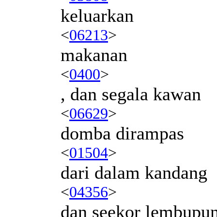
keluarkan
<
06213
>
makanan
<
0400
>
, dan segala kawan
<
06629
>
domba dirampas
<
01504
>
dari dalam kandang
<
04356
>
dan seekor lembupu