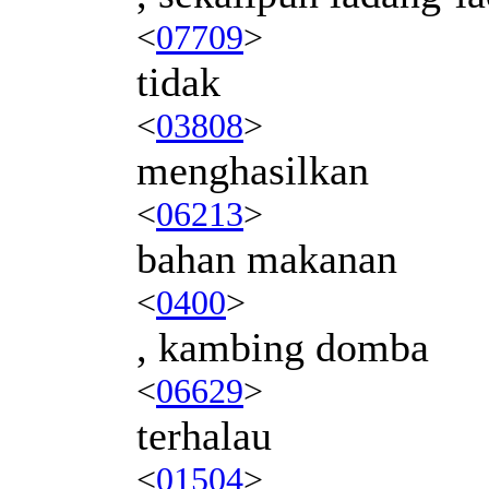
<
07709
>
tidak
<
03808
>
menghasilkan
<
06213
>
bahan makanan
<
0400
>
, kambing domba
<
06629
>
terhalau
<
01504
>