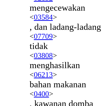
mengecewakan
<
03584
>
, dan ladang-ladang
<
07709
>
tidak
<
03808
>
menghasilkan
<
06213
>
bahan makanan
<
0400
>
, kawanan domba