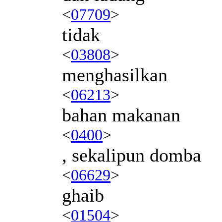
<
07709
>
tidak
<
03808
>
menghasilkan
<
06213
>
bahan makanan
<
0400
>
, sekalipun domba
<
06629
>
ghaib
<
01504
>