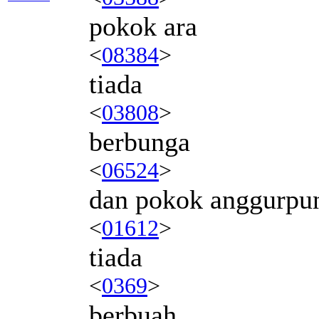
pokok ara
<
08384
>
tiada
<
03808
>
berbunga
<
06524
>
dan pokok anggurpu
<
01612
>
tiada
<
0369
>
berbuah