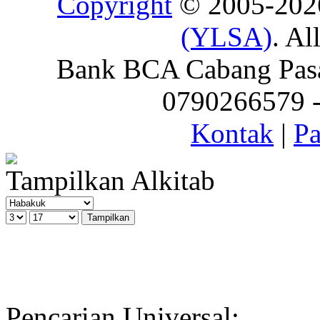
Copyright
© 2005-20
(YLSA)
. Al
Bank BCA Cabang Pasar
0790266579 - 
Kontak
|
Pa
Tampilkan Alkitab
Pencarian Universal: