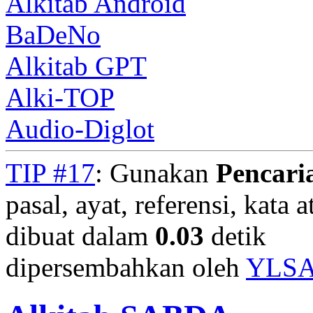
Alkitab Android
BaDeNo
Alkitab GPT
Alki-TOP
Audio-Diglot
TIP #17
: Gunakan
Pencari
pasal, ayat, referensi, kata 
dibuat dalam
0.03
detik
dipersembahkan oleh
YLS