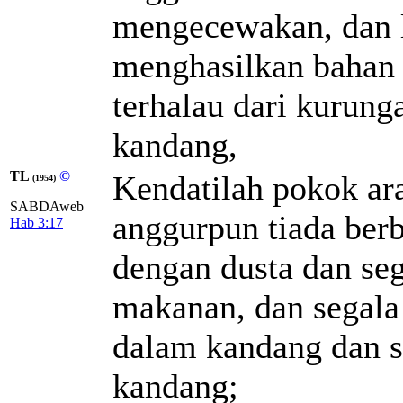
mengecewakan, dan l
menghasilkan bahan
terhalau dari kurung
kandang,
TL
©
Kendatilah pokok ar
(1954)
SABDAweb
anggurpun tiada berb
Hab 3:17
dengan dusta dan se
makanan, dan segala
dalam kandang dan s
kandang;