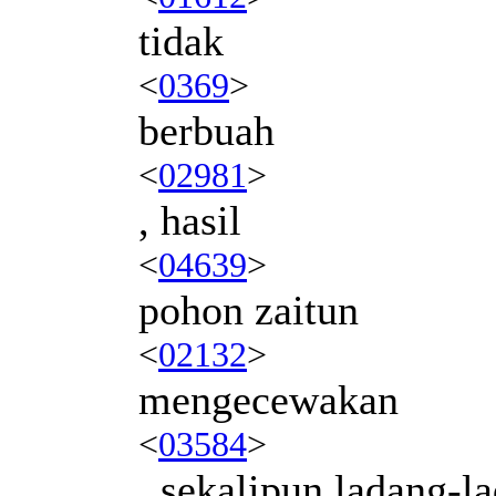
tidak
<
0369
>
berbuah
<
02981
>
, hasil
<
04639
>
pohon zaitun
<
02132
>
mengecewakan
<
03584
>
, sekalipun ladang-l