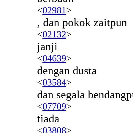
<
02981
>
, dan pokok zaitpun
<
02132
>
janji
<
04639
>
dengan dusta
<
03584
>
dan segala bendangp
<
07709
>
tiada
<
03808
>