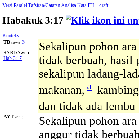
Versi Paralel
Tafsiran/Catatan
Analisa Kata
ITL - draft
Habakuk 3:17
Konteks
TB
©
Sekalipun pohon ara
(1974)
SABDAweb
tidak berbuah, hasi
Hab 3:17
sekalipun ladang-la
a
makanan,
kambing 
dan tidak ada lembu
AYT
Sekalipun pohon ara
(2018)
anggur tidak berbuah