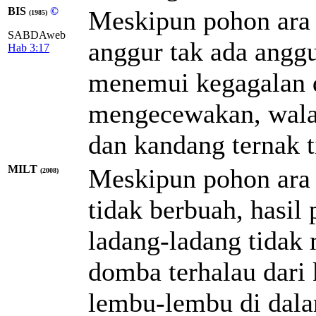
BIS
©
Meskipun pohon ara 
(1985)
SABDAweb
anggur tak ada anggu
Hab 3:17
menemui kegagalan d
mengecewakan, wal
dan kandang ternak t
MILT
Meskipun pohon ara 
(2008)
tidak berbuah, hasi
ladang-ladang tidak
domba terhalau dari 
lembu-lembu di dal