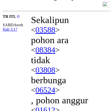
TB ITL
©
Sekalipun
SABDAweb
<
03588
>
Hab 3:17
pohon ara
<
08384
>
tidak
<
03808
>
berbunga
<
06524
>
, pohon anggur
<
01612
>