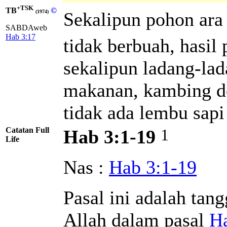
+TSK
TB
©
Sekalipun pohon ara
(1974)
SABDAweb
Hab 3:17
tidak berbuah, hasi
sekalipun ladang-la
makanan, kambing do
tidak ada lembu sap
Catatan Full
1
Hab 3:1-19
Life
Nas :
Hab 3:1-19
Pasal ini adalah ta
Allah dalam pasal
Ha