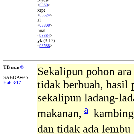
<
0369
>
xrpt
<
06524
>
al
<
03808
>
hnat
<
08384
>
yk
(3:17)
<
03588
>
TB
©
Sekalipun pohon ara
(1974)
SABDAweb
tidak berbuah, hasi
Hab 3:17
sekalipun ladang-la
a
makanan,
kambing 
dan tidak ada lembu