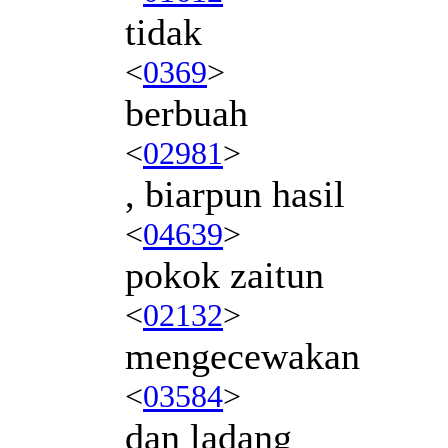
tidak
<
0369
>
berbuah
<
02981
>
, biarpun hasil
<
04639
>
pokok zaitun
<
02132
>
mengecewakan
<
03584
>
dan ladang