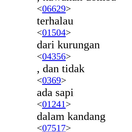
<
06629
>
terhalau
<
01504
>
dari kurungan
<
04356
>
, dan tidak
<
0369
>
ada sapi
<
01241
>
dalam kandang
<
07517
>