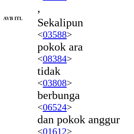
,
AVB ITL
Sekalipun
<
03588
>
pokok ara
<
08384
>
tidak
<
03808
>
berbunga
<
06524
>
dan pokok anggur
<
01612
>