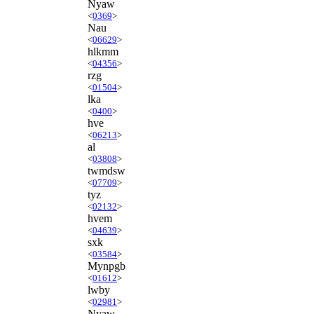
Nyaw
<
0369
>
Nau
<
06629
>
hlkmm
<
04356
>
rzg
<
01504
>
lka
<
0400
>
hve
<
06213
>
al
<
03808
>
twmdsw
<
07709
>
tyz
<
02132
>
hvem
<
04639
>
sxk
<
03584
>
Mynpgb
<
01612
>
lwby
<
02981
>
Nyaw