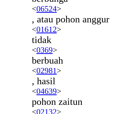
<
06524
>
, atau pohon anggur
<
01612
>
tidak
<
0369
>
berbuah
<
02981
>
, hasil
<
04639
>
pohon zaitun
<
02132
>