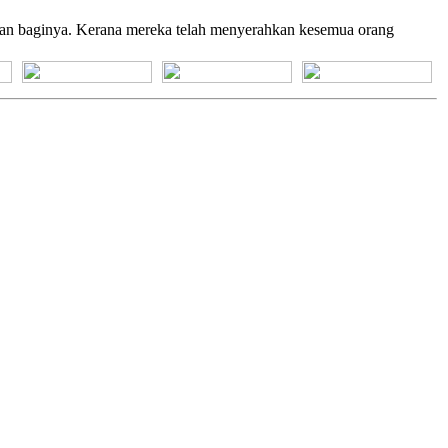
man baginya. Kerana mereka telah menyerahkan kesemua orang
[+] Bhs. Suku
[+] Bhs. Indonesia
[+] Bhs. Inggris