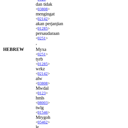
dan tidak
<
03808
>
mengingat
<
02142
>
akan perjanjian
<
01285
>
persaudaraan
<
0251
>
,
HEBREW
Myxa
<
0251
>
tyrb
<
01285
>
wrkz
<
02142
>
alw
<
03808
>
Mwdal
<
0123
>
hmls
<
08003
>
twlg
<
01546
>
Mrygoh
<
05462
>
le