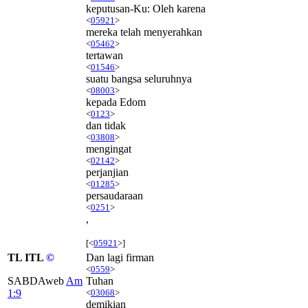
keputusan-Ku: Oleh karena
<
05921
>
mereka telah menyerahkan
<
05462
>
tertawan
<
01546
>
suatu bangsa seluruhnya
<
08003
>
kepada Edom
<
0123
>
dan tidak
<
03808
>
mengingat
<
02142
>
perjanjian
<
01285
>
persaudaraan
<
0251
>
,
[<
05921
>]
TL ITL
©
Dan lagi firman
<
0559
>
SABDAweb
Am
Tuhan
1:9
<
03068
>
demikian