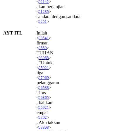
<
02142
>
akan perjanjian
<
01285
>
saudara dengan saudara
<
0251
>
.
AYT ITL
Inilah
<
03541
>
firman
<
0559
>
TUHAN
<
03068
>
, “Untuk
<
05921
>
tiga
<
07969
>
pelanggaran
<
06588
>
Tirus
<
06865
>
, bahkan
<
05921
>
empat
<
0702
>
, Aku takkan
<
03808
>