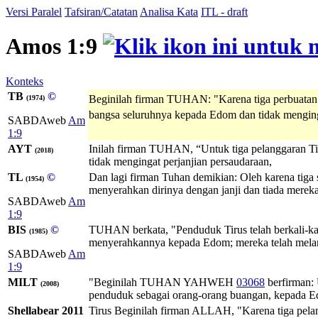
Versi Paralel
Tafsiran/Catatan
Analisa Kata
ITL - draft
Amos 1:9
Konteks
TB
©
Beginilah firman TUHAN: "Karena tiga perbuatan j
(1974)
bangsa seluruhnya kepada Edom dan tidak menginga
SABDAweb
Am
1:9
AYT
Inilah firman TUHAN, “Untuk tiga pelanggaran T
(2018)
tidak mengingat perjanjian persaudaraan,
TL
©
Dan lagi firman Tuhan demikian: Oleh karena tiga
(1954)
menyerahkan dirinya dengan janji dan tiada mereka 
SABDAweb
Am
1:9
BIS
©
TUHAN berkata, "Penduduk Tirus telah berkali-ka
(1985)
menyerahkannya kepada Edom; mereka telah melang
SABDAweb
Am
1:9
MILT
"Beginilah
TUHAN
YAHWEH
03068
berfirman: 
(2008)
penduduk sebagai orang-orang buangan, kepada Ed
Shellabear 2011
Tirus Beginilah firman ALLAH, "Karena tiga pela