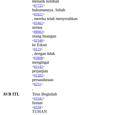
menarik kembali
<
07725
>
hukumannya. Sebab
<
05921
>
, mereka telah menyerahkan
<
05462
>
semua
<
08003
>
orang buangan
<
01546
>
ke Edom
<
0123
>
, dengan tidak
<
03808
>
mengingat
<
02142
>
perjanjian
<
01285
>
persaudaraan
<
0251
>
,
AVB ITL
Tirus Beginilah
<
03541
>
firman
<
0559
>
TUHAN