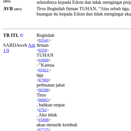
(2011)
seluruhnya kepada Edom dan tidak mengingat perja
AVB
Tirus
Beginilah firman TUHAN, “Atas sebab tiga, 
(2015)
buangan itu kepada Edom dan tidak mengingat akan
TB ITL
©
Beginilah
<
03541
>
SABDAweb
Am
firman
1:9
<
0559
>
TUHAN
<
03068
>
: "Karena
<
05921
>
tiga
<
07969
>
perbuatan jahat
<
06588
>
Tirus
<
06865
>
, bahkan empat
<
0702
>
, Aku tidak
<
03808
>
akan menarik kembali
<
07725
>