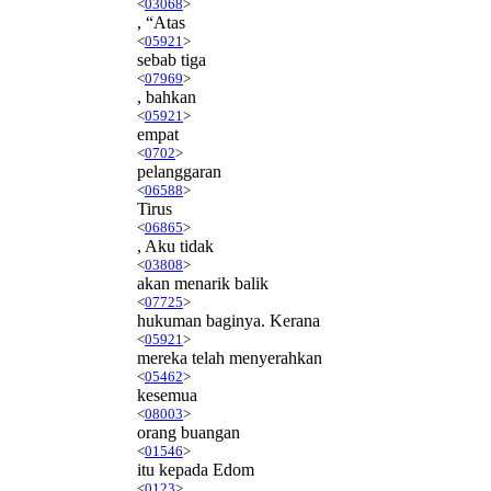
<
03068
>
, “Atas
<
05921
>
sebab tiga
<
07969
>
, bahkan
<
05921
>
empat
<
0702
>
pelanggaran
<
06588
>
Tirus
<
06865
>
, Aku tidak
<
03808
>
akan menarik balik
<
07725
>
hukuman baginya. Kerana
<
05921
>
mereka telah menyerahkan
<
05462
>
kesemua
<
08003
>
orang buangan
<
01546
>
itu kepada Edom
<
0123
>