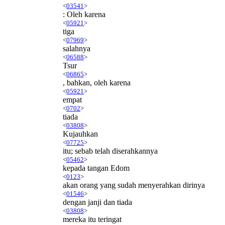
<
03541
>
: Oleh karena
<
05921
>
tiga
<
07969
>
salahnya
<
06588
>
Tsur
<
06865
>
, bahkan, oleh karena
<
05921
>
empat
<
0702
>
tiada
<
03808
>
Kujauhkan
<
07725
>
itu; sebab telah diserahkannya
<
05462
>
kepada tangan Edom
<
0123
>
akan orang yang sudah menyerahkan dirinya
<
01546
>
dengan janji dan tiada
<
03808
>
mereka itu teringat