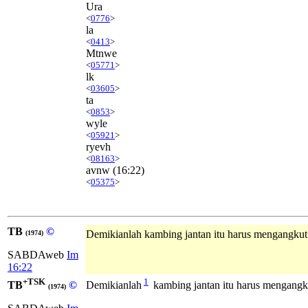
Ura
<
0776
>
la
<
0413
>
Mtnwe
<
05771
>
lk
<
03605
>
ta
<
0853
>
wyle
<
05921
>
ryevh
<
08163
>
avnw
(16:22)
<
05375
>
TB
©
Demikianlah kambing jantan itu harus mengangkut
(1974)
SABDAweb
Im
16:22
+TSK
1
TB
©
Demikianlah
kambing jantan itu harus mengangk
(1974)