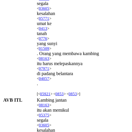
segala
<
03605
>
kesalahan
<
05771
>
umat ke
<
0413
>
tanah
<
0776
>
yang sunyi
<
01509
>
. Orang yang membawa kambing
<
08163
>
itu harus melepaskannya
<
07971
>
di padang belantara
<
04057
>
.
[<
05921
> <
0853
> <
0853
>]
AVB ITL
Kambing jantan
<
08163
>
itu akan memikul
<
05375
>
segala
<
03605
>
kesalahan