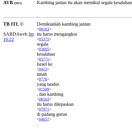
AVB
Kambing jantan itu akan memikul segala kesalahan 
(2015)
TB ITL
©
Demikianlah kambing jantan
<
08163
>
SABDAweb
Im
itu harus mengangkut
16:22
<
05375
>
segala
<
03605
>
kesalahan
<
05771
>
Israel ke
<
0413
>
tanah
<
0776
>
yang tandus
<
01509
>
, dan kambing
<
08163
>
itu harus dilepaskan
<
07971
>
di padang gurun
<
04057
>
.