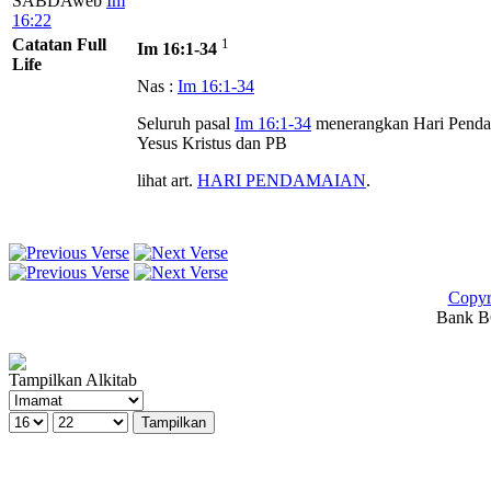
SABDAweb
Im
16:22
Catatan Full
1
Im 16:1-34
Life
Nas :
Im 16:1-34
Seluruh pasal
Im 16:1-34
menerangkan Hari Pendama
Yesus Kristus dan PB
lihat art.
HARI PENDAMAIAN
.
Copyr
Bank BC
Tampilkan Alkitab