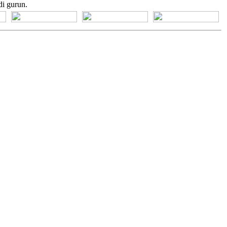
di gurun.
[+] Bhs. Suku
[+] Bhs. Indonesia
[+] Bhs. Inggris