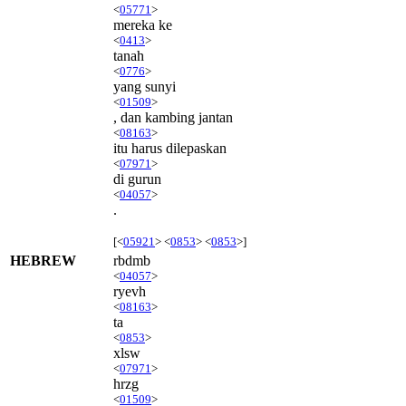
<
05771
>
mereka ke
<
0413
>
tanah
<
0776
>
yang sunyi
<
01509
>
, dan kambing jantan
<
08163
>
itu harus dilepaskan
<
07971
>
di gurun
<
04057
>
.
[<
05921
> <
0853
> <
0853
>]
HEBREW
rbdmb
<
04057
>
ryevh
<
08163
>
ta
<
0853
>
xlsw
<
07971
>
hrzg
<
01509
>