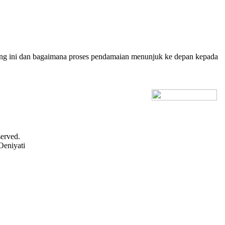
ing ini dan bagaimana proses pendamaian menunjuk ke depan kepada
[+] Bhs. Inggris
served.
Oeniyati