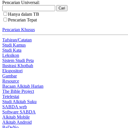
Pencarian Universal:
Hanya dalam TB
Pencarian Tepat
Pencarian Khusus
Tafsiran/Catatan
Studi Kamus
Studi Kata
Leksikon
Sistem Studi Peta
Ilustrasi Khotbah
Ekspositori
Gambar
Resource
Bacaan Alkitab Harian
The Bible Project
Tetelestai
Studi Alkitab Suku
SABDA web
Software SABDA
Alkitab Mobile
Alkitab Android
BaDeNo