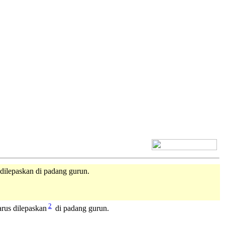
[+] Bhs. Inggris
 dilepaskan di padang gurun.
2
arus dilepaskan
di padang gurun.