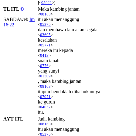
[<
05921
>]
TL ITL
©
Maka kambing jantan
<
08163
>
SABDAweb
Im
itu akan menanggung
16:22
<
05375
>
dan membawa lalu akan segala
<
03605
>
kesalahan
<
05771
>
mereka itu kepada
<
0413
>
suatu tanah
<
0776
>
yang sunyi
<
01509
>
, maka kambing jantan
<
08163
>
itupun hendaklah dihalaukannya
<
07971
>
ke gurun
<
04057
>
itu.
AYT ITL
Jadi, kambing
<
08163
>
itu akan menanggung
<
05375
>