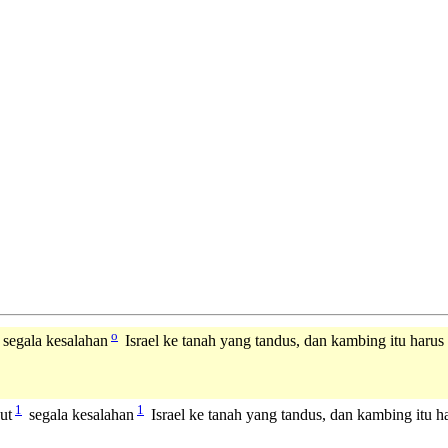
o
 segala kesalahan
Israel ke tanah yang tandus, dan kambing itu harus
1
1
ut
segala kesalahan
Israel ke tanah yang tandus, dan kambing itu h