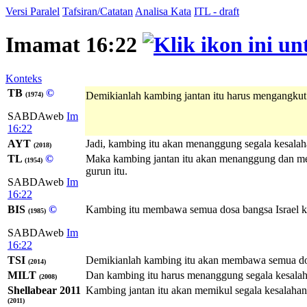
Versi Paralel
Tafsiran/Catatan
Analisa Kata
ITL - draft
Imamat 16:22
Konteks
TB
©
Demikianlah kambing jantan itu harus mengangkut
(1974)
SABDAweb
Im
16:22
AYT
Jadi, kambing itu akan menanggung segala kesala
(2018)
TL
©
Maka kambing jantan itu akan menanggung dan mem
(1954)
gurun itu.
SABDAweb
Im
16:22
BIS
©
Kambing itu membawa semua dosa bangsa Israel ke 
(1985)
SABDAweb
Im
16:22
TSI
Demikianlah kambing itu akan membawa semua dosa 
(2014)
MILT
Dan kambing itu harus menanggung segala kesalaha
(2008)
Shellabear 2011
Kambing jantan itu akan memikul segala kesalahan 
(2011)